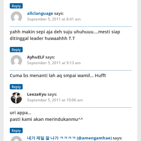
Reply
allclanguage
says:
September 5, 2011 at 8:41 am
yahh makin sepi aja deh suju uhuhuuu….mesti siap
ditinggal leader huwaahhh T.T
Reply
AyhuELF
says:
September 5, 2011 at 9:13 am
Cuma bs menanti lah aq smpai wamil… Hufft
Reply
LeezaKyu
says:
September 5, 2011 at 10:06 am
uri appa…
pasti kami akan merindukanmu^^
Reply
내가 제일 잘 나가 ㅋㅋㅋㅋ (@amengamhae)
says: