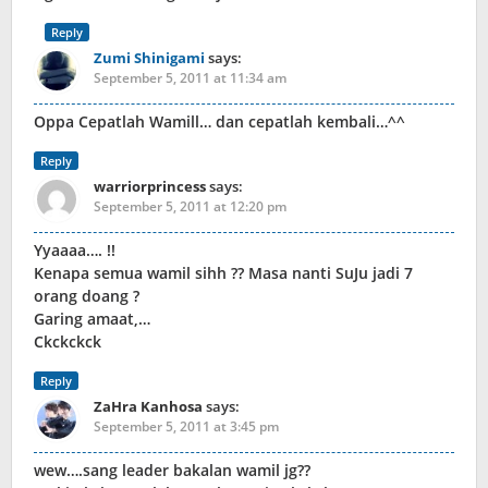
Reply
Zumi Shinigami
says:
September 5, 2011 at 11:34 am
Oppa Cepatlah Wamill… dan cepatlah kembali…^^
Reply
warriorprincess
says:
September 5, 2011 at 12:20 pm
Yyaaaa…. !!
Kenapa semua wamil sihh ?? Masa nanti SuJu jadi 7
orang doang ?
Garing amaat,…
Ckckckck
Reply
ZaHra Kanhosa
says:
September 5, 2011 at 3:45 pm
wew….sang leader bakalan wamil jg??