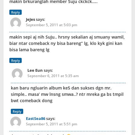
makin brkuranglah member Suju ckckck…..
Reply
JeJes
says:
September 5, 2011 at 5:03 pm
makin sepi aj nih SuJu.. hrsny sekalian aj smuany wamil,
biar ntar comeback ny bisa bareng” lg, klo kyk gini kan
bisa lama bareng lg
Reply
Lee Eun
says:
September 6, 2011 at 5:35 am
kan baru ngluarin album ke5 dan sukses dgn mr.
simple.. masa’ mw lnsng smwa..? ntr mreka ga bs tmpil
bwt comeback dong
Reply
EastSea86
says:
September 5, 2011 at 5:51 pm