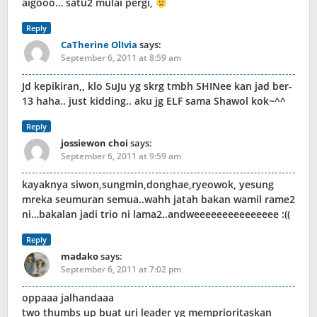
aigooo… satu2 mulai pergi,
Reply
CaTherine OlIvia
says:
September 6, 2011 at 8:59 am
Jd kepikiran,, klo SuJu yg skrg tmbh SHINee kan jad ber-
13 haha.. just kidding.. aku jg ELF sama Shawol kok~^^
Reply
jossiewon choi
says:
September 6, 2011 at 9:59 am
kayaknya siwon,sungmin,donghae,ryeowok, yesung
mreka seumuran semua..wahh jatah bakan wamil rame2
ni…bakalan jadi trio ni lama2..andweeeeeeeeeeeeeee :((
Reply
madako
says:
September 6, 2011 at 7:02 pm
oppaaa jalhandaaa
two thumbs up buat uri leader yg memprioritaskan