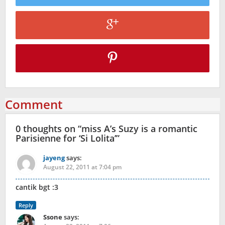
Comment
0 thoughts on “
miss A’s Suzy is a romantic
Parisienne for ‘Si Lolita’
”
jayeng
says:
August 22, 2011 at 7:04 pm
cantik bgt :3
Reply
Ssone
says: