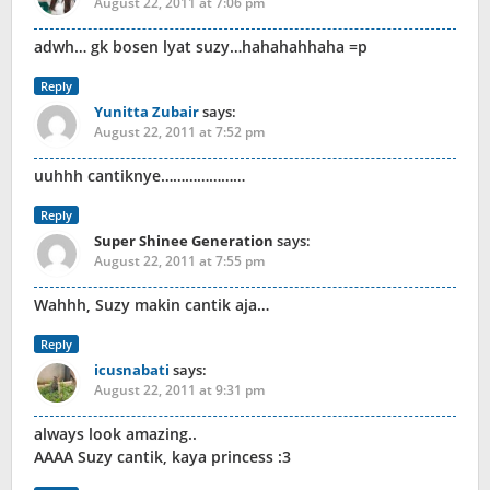
August 22, 2011 at 7:06 pm
adwh… gk bosen lyat suzy…hahahahhaha =p
Reply
Yunitta Zubair
says:
August 22, 2011 at 7:52 pm
uuhhh cantiknye…………………
Reply
Super Shinee Generation
says:
August 22, 2011 at 7:55 pm
Wahhh, Suzy makin cantik aja…
Reply
icusnabati
says:
August 22, 2011 at 9:31 pm
always look amazing..
AAAA Suzy cantik, kaya princess :3