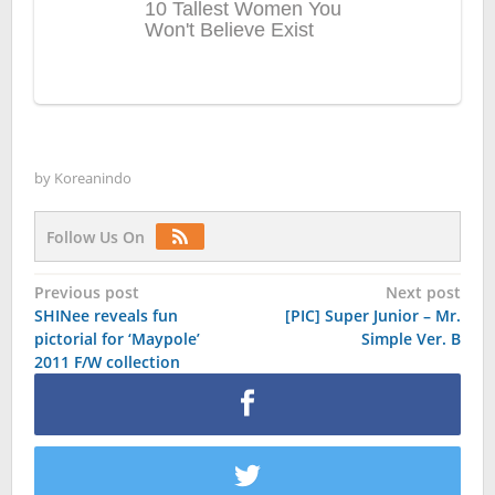
by
Koreanindo
Follow Us On
Post
Previous post
Next post
SHINee reveals fun
[PIC] Super Junior – Mr.
navigation
pictorial for ‘Maypole’
Simple Ver. B
2011 F/W collection