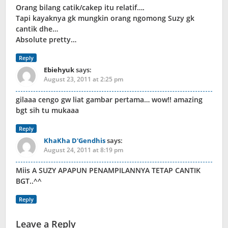
Orang bilang catik/cakep itu relatif….
Tapi kayaknya gk mungkin orang ngomong Suzy gk
cantik dhe…
Absolute pretty…
Reply
Ebiehyuk
says:
August 23, 2011 at 2:25 pm
gilaaa cengo gw liat gambar pertama… wow!! amazing
bgt sih tu mukaaa
Reply
KhaKha D'Gendhis
says:
August 24, 2011 at 8:19 pm
Miis A SUZY APAPUN PENAMPILANNYA TETAP CANTIK
BGT..^^
Reply
Leave a Reply