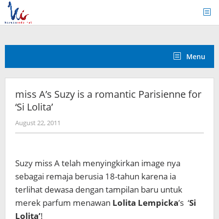
Skip
to
content
Menu
miss A’s Suzy is a romantic Parisienne for
‘Si Lolita’
by
August 22, 2011
Koreanindo
Suzy miss A telah menyingkirkan image nya
sebagai remaja berusia 18-tahun karena ia
terlihat dewasa dengan tampilan baru untuk
merek parfum menawan
Lolita Lempicka
’s ‘
Si
Lolita’
!