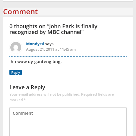
Comment
0 thoughts on “
John Park is finally
recognized by MBC channel
”
Mondyssi
says:
August 21, 2011 at 11:45 am
ihh wow dy ganteng bngt
Reply
Leave a Reply
Your email address will not be published.
Required fields are
marked
*