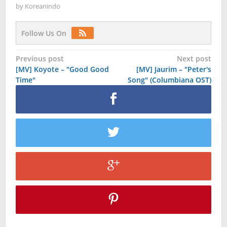
by
Koreanindo
Follow Us On
Post
Previous post
Next post
[MV] Koyote – "Good Good
[MV] Jaurim – "Peter's
navigation
Time"
Song" (Columbiana OST)