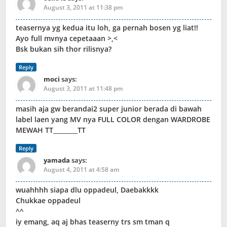
August 3, 2011 at 11:38 pm
teasernya yg kedua itu loh, ga pernah bosen yg liat!!
Ayo full mvnya cepetaaan >,<
Bsk bukan sih thor rilisnya?
Reply
moci
says:
August 3, 2011 at 11:48 pm
masih aja gw berandai2 super junior berada di bawah
label laen yang MV nya FULL COLOR dengan WARDROBE
MEWAH TT________TT
Reply
yamada
says:
August 4, 2011 at 4:58 am
wuahhhh siapa dlu oppadeul, Daebakkkk
Chukkae oppadeul
^^
iy emang, aq aj bhas teaserny trs sm tman q