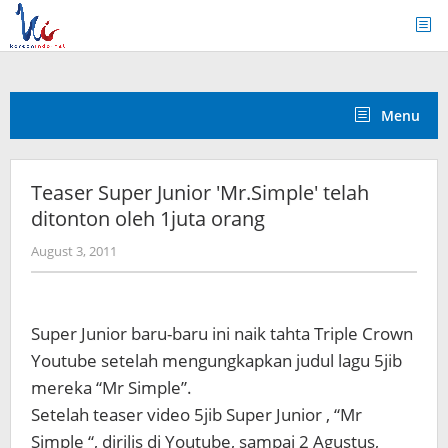
Skip
to
content
Menu
Teaser Super Junior 'Mr.Simple' telah
ditonton oleh 1juta orang
by
August 3, 2011
Koreanindo
Super Junior baru-baru ini naik tahta Triple Crown
Youtube setelah mengungkapkan judul lagu 5jib
mereka “Mr Simple”.
Setelah teaser video 5jib Super Junior , “Mr
Simple “, dirilis di Youtube, sampai 2 Agustus,