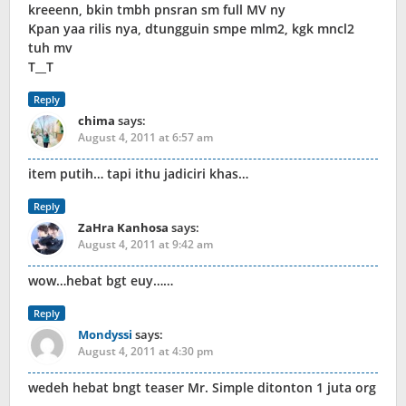
kreeenn, bkin tmbh pnsran sm full MV ny
Kpan yaa rilis nya, dtungguin smpe mlm2, kgk mncl2
tuh mv
T__T
Reply
chima
says:
August 4, 2011 at 6:57 am
item putih… tapi ithu jadiciri khas…
Reply
ZaHra Kanhosa
says:
August 4, 2011 at 9:42 am
wow…hebat bgt euy……
Reply
Mondyssi
says:
August 4, 2011 at 4:30 pm
wedeh hebat bngt teaser Mr. Simple ditonton 1 juta org