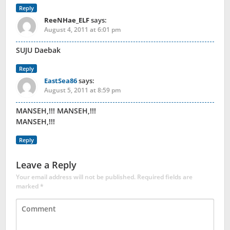
Reply
ReeNHae_ELF
says:
August 4, 2011 at 6:01 pm
SUJU Daebak
Reply
EastSea86
says:
August 5, 2011 at 8:59 pm
MANSEH,!!! MANSEH,!!!
MANSEH,!!!
Reply
Leave a Reply
Your email address will not be published.
Required fields are
marked
*