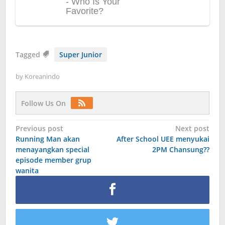
Tagged
Super Junior
by
Koreanindo
Follow Us On
Post
Previous post
Next post
Running Man akan
After School UEE menyukai
navigation
menayangkan special
2PM Chansung??
episode member grup
wanita