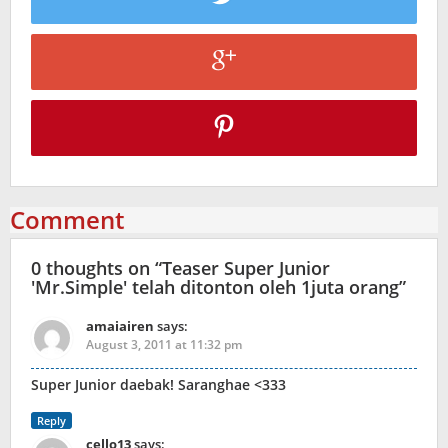
Comment
0 thoughts on “
Teaser Super Junior
'Mr.Simple' telah ditonton oleh 1juta orang
”
amaiairen
says:
August 3, 2011 at 11:32 pm
Super Junior daebak! Saranghae <333
Reply
cello13
says: