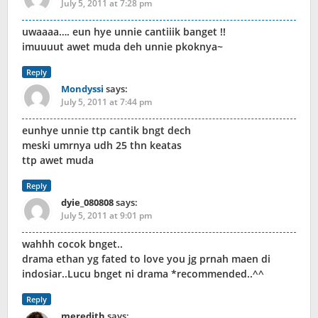
July 5, 2011 at 7:28 pm
uwaaaa…. eun hye unnie cantiiik banget !!
imuuuut awet muda deh unnie pkoknya~
Reply
Mondyssi
says:
July 5, 2011 at 7:44 pm
eunhye unnie ttp cantik bngt dech
meski umrnya udh 25 thn keatas
ttp awet muda
Reply
dyie_080808
says:
July 5, 2011 at 9:01 pm
wahhh cocok bnget..
drama ethan yg fated to love you jg prnah maen di
indosiar..Lucu bnget ni drama *recommended..^^
Reply
meredith
says: