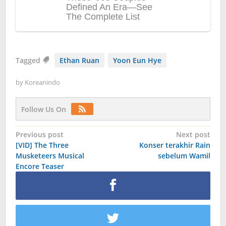
Tagged
Ethan Ruan
Yoon Eun Hye
by
Koreanindo
Follow Us On
Post
Previous post
Next post
[VID] The Three
Konser terakhir Rain
navigation
Musketeers Musical
sebelum Wamil
Encore Teaser