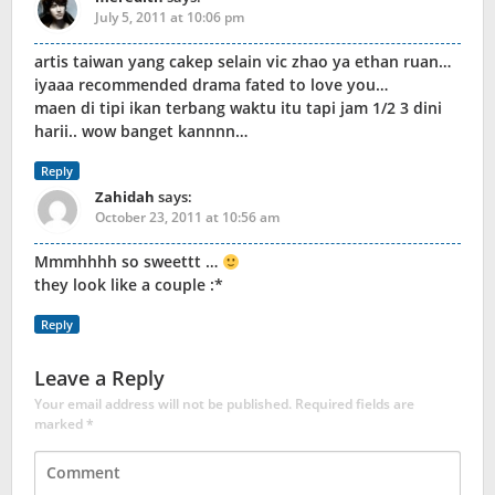
July 5, 2011 at 10:06 pm
artis taiwan yang cakep selain vic zhao ya ethan ruan…
iyaaa recommended drama fated to love you…
maen di tipi ikan terbang waktu itu tapi jam 1/2 3 dini
harii.. wow banget kannnn…
Reply
Zahidah
says:
October 23, 2011 at 10:56 am
Mmmhhhh so sweettt …
they look like a couple :*
Reply
Leave a Reply
Your email address will not be published.
Required fields are
marked
*