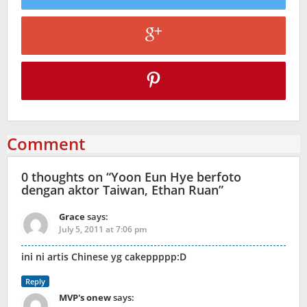
Comment
0 thoughts on “
Yoon Eun Hye berfoto
dengan aktor Taiwan, Ethan Ruan
”
Grace
says:
July 5, 2011 at 7:06 pm
ini ni artis Chinese yg cakeppppp:D
Reply
MVP's onew
says: