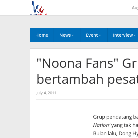
Skip
Au
to
content
Home
News
Event
Interview
"Noona Fans" Gr
bertambah pesat
by
July 4, 2011
Koreanindo
Grup pendatang bar
Nation’
yang tak ha
Bulan lalu, Dong 