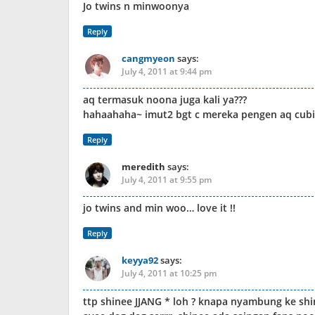
Jo twins n minwoonya
Reply
cangmyeon
says:
July 4, 2011 at 9:44 pm
aq termasuk noona juga kali ya???
hahaahaha~ imut2 bgt c mereka pengen aq cubi
Reply
meredith
says:
July 4, 2011 at 9:55 pm
jo twins and min woo… love it !!
Reply
keyya92
says:
July 4, 2011 at 10:25 pm
ttp shinee JJANG * loh ? knapa nyambung ke shi