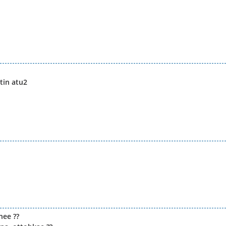
tin atu2
nee ??