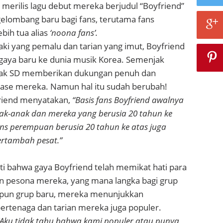
 merilis lagu debut mereka berjudul “Boyfriend”
elombang baru bagi fans, terutama fans
bih tua alias
‘noona fans’.
ki yang pemalu dan tarian yang imut, Boyfriend
aya baru ke dunia musik Korea. Semenjak
nak SD memberikan dukungan penuh dan
se mereka. Namun hal itu sudah berubah!
riend menyatakan,
“Basis fans Boyfriend awalnya
ak-anak dan mereka yang berusia 20 tahun ke
fans perempuan berusia 20 tahun ke atas juga
ertambah pesat.”
ti bahwa gaya Boyfriend telah memikat hati para
an pesona mereka, yang mana langka bagi grup
kipun grup baru, mereka menunjukkan
ertenaga dan tarian mereka juga populer.
“Aku tidak tahu bahwa kami populer atau punya