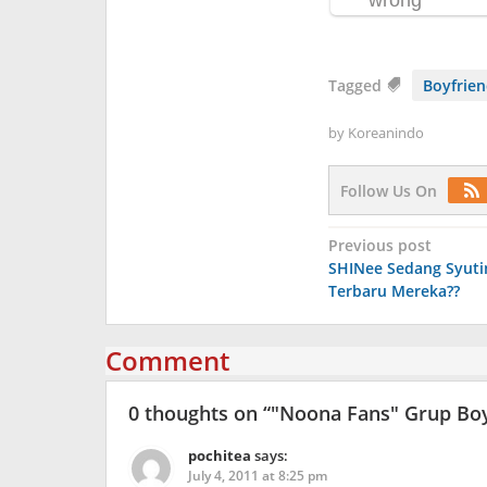
Tagged
Boyfrie
by
Koreanindo
Follow Us On
Post
Previous post
SHINee Sedang Syuti
navigation
Terbaru Mereka??
Comment
0 thoughts on “
"Noona Fans" Grup Boy
pochitea
says:
July 4, 2011 at 8:25 pm