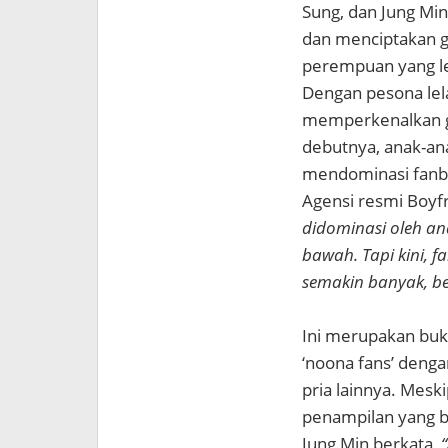
Sung, dan Jung Min
dan menciptakan g
perempuan yang le
Dengan pesona lela
memperkenalkan g
debutnya, anak-a
mendominasi fanba
Agensi resmi Boyf
didominasi oleh an
bawah. Tapi kini, 
semakin banyak, b
Ini merupakan buk
‘noona fans’ deng
pria lainnya. Mes
penampilan yang b
Jung Min berkata,