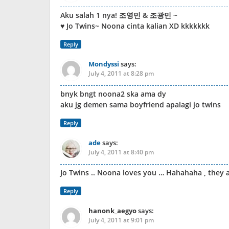
Aku salah 1 nya! 조영민 & 조광민 ~
♥ Jo Twins~ Noona cinta kalian XD kkkkkkk
Reply
Mondyssi
says:
July 4, 2011 at 8:28 pm
bnyk bngt noona2 ska ama dy
aku jg demen sama boyfriend apalagi jo twins
Reply
ade
says:
July 4, 2011 at 8:40 pm
Jo Twins .. Noona loves you … Hahahaha , they 
Reply
hanonk_aegyo
says:
July 4, 2011 at 9:01 pm