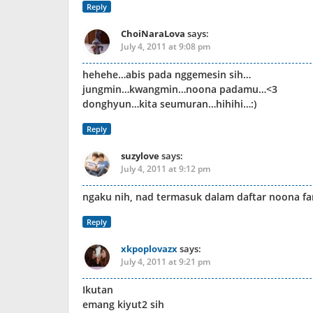
Reply
ChoiNaraLova
says:
July 4, 2011 at 9:08 pm
hehehe…abis pada nggemesin sih…
jungmin…kwangmin…noona padamu…<3
donghyun…kita seumuran…hihihi…:)
Reply
suzylove
says:
July 4, 2011 at 9:12 pm
ngaku nih, nad termasuk dalam daftar noona fa
Reply
xkpoplovazx
says:
July 4, 2011 at 9:21 pm
Ikutan
emang kiyut2 sih