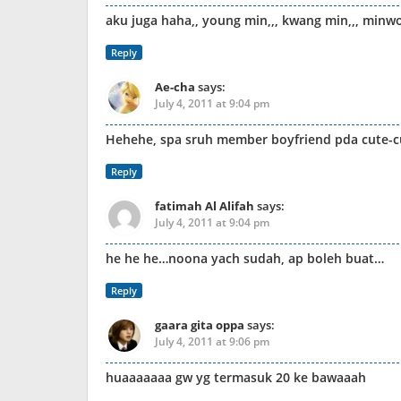
aku juga haha,, young min,,, kwang min,,, min
Reply
Ae-cha
says:
July 4, 2011 at 9:04 pm
Hehehe, spa sruh member boyfriend pda cute-c
Reply
fatimah Al Alifah
says:
July 4, 2011 at 9:04 pm
he he he…noona yach sudah, ap boleh buat…
Reply
gaara gita oppa
says:
July 4, 2011 at 9:06 pm
huaaaaaaa gw yg termasuk 20 ke bawaaah