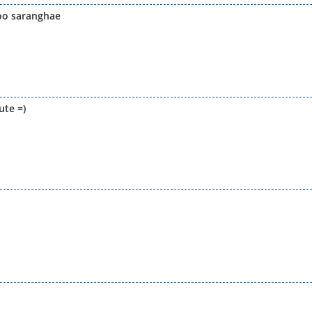
woo saranghae
ute =)