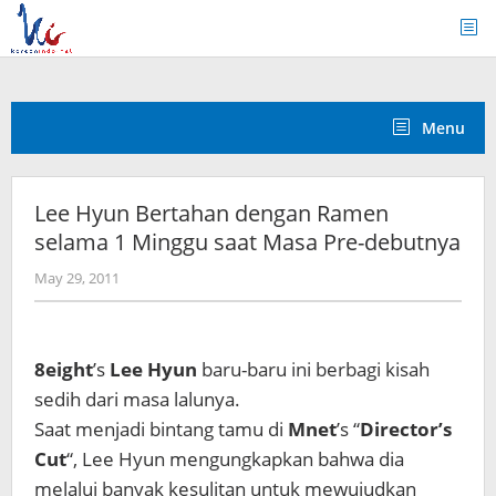
Skip
to
content
Menu
Lee Hyun Bertahan dengan Ramen
selama 1 Minggu saat Masa Pre-debutnya
by
May 29, 2011
Koreanindo
8eight
’s
Lee Hyun
baru-baru ini berbagi kisah
sedih dari masa lalunya.
Saat menjadi bintang tamu di
Mnet
’s “
Director’s
Cut
“, Lee Hyun mengungkapkan bahwa dia
melalui banyak kesulitan untuk mewujudkan