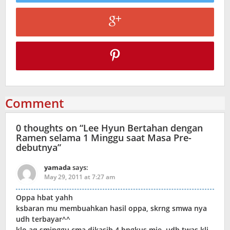
Comment
0 thoughts on “
Lee Hyun Bertahan dengan
Ramen selama 1 Minggu saat Masa Pre-
debutnya
”
yamada
says:
May 29, 2011 at 7:27 am
Oppa hbat yahh
ksbaran mu membuahkan hasil oppa, skrng smwa nya
udh terbayar^^
klo aq sminggu cma dikasih 4 bngkus mie, udh twas kli