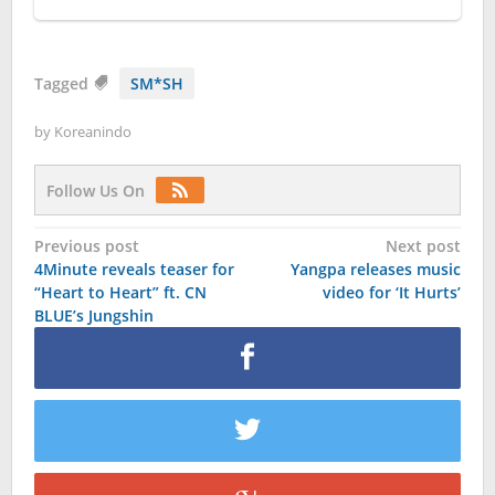
Tagged
SM*SH
by
Koreanindo
Follow Us On
Post
Previous post
Next post
4Minute reveals teaser for
Yangpa releases music
navigation
“Heart to Heart” ft. CN
video for ‘It Hurts’
BLUE’s Jungshin