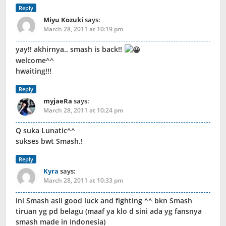
Reply
Miyu Kozuki
says:
March 28, 2011 at 10:19 pm
yay!! akhirnya.. smash is back!!
welcome^^
hwaiting!!!
Reply
myjaeRa
says:
March 28, 2011 at 10:24 pm
Q suka Lunatic^^
sukses bwt Smash.!
Reply
Kyra
says:
March 28, 2011 at 10:33 pm
ini Smash asli good luck and fighting ^^ bkn Smash
tiruan yg pd belagu (maaf ya klo d sini ada yg fansnya
smash made in Indonesia)