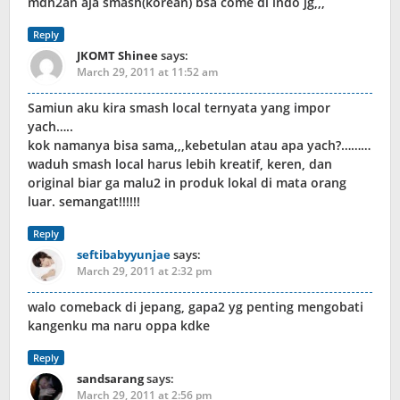
mdh2an aja smash(korean) bsa come di indo jg,,,
Reply
JKOMT Shinee
says:
March 29, 2011 at 11:52 am
Samiun aku kira smash local ternyata yang impor
yach…..
kok namanya bisa sama,,,kebetulan atau apa yach?………
waduh smash local harus lebih kreatif, keren, dan
original biar ga malu2 in produk lokal di mata orang
luar. semangat!!!!!!
Reply
seftibabyyunjae
says:
March 29, 2011 at 2:32 pm
walo comeback di jepang, gapa2 yg penting mengobati
kangenku ma naru oppa kdke
Reply
sandsarang
says:
March 29, 2011 at 2:56 pm