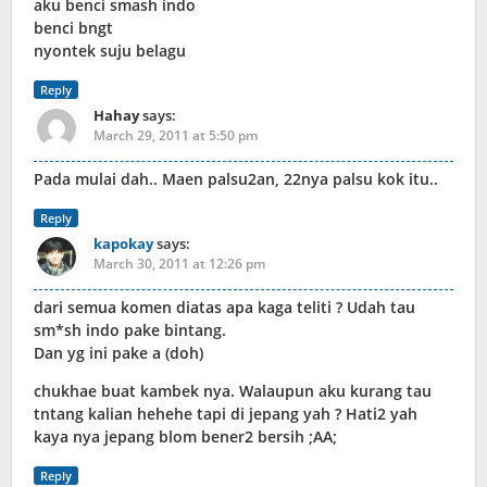
aku benci smash indo
benci bngt
nyontek suju belagu
Reply
Hahay
says:
March 29, 2011 at 5:50 pm
Pada mulai dah.. Maen palsu2an, 22nya palsu kok itu..
Reply
kapokay
says:
March 30, 2011 at 12:26 pm
dari semua komen diatas apa kaga teliti ? Udah tau
sm*sh indo pake bintang.
Dan yg ini pake a (doh)
chukhae buat kambek nya. Walaupun aku kurang tau
tntang kalian hehehe tapi di jepang yah ? Hati2 yah
kaya nya jepang blom bener2 bersih ;AA;
Reply