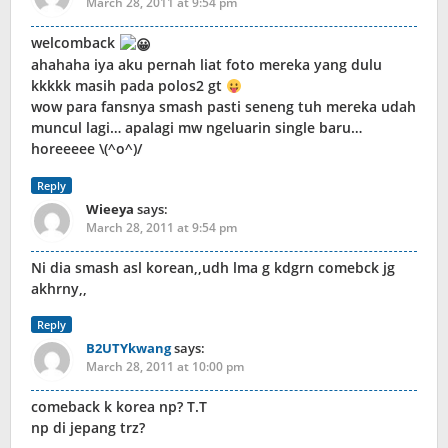
March 28, 2011 at 9:54 pm
welcomback
ahahaha iya aku pernah liat foto mereka yang dulu
kkkkk masih pada polos2 gt
wow para fansnya smash pasti seneng tuh mereka udah
muncul lagi… apalagi mw ngeluarin single baru…
horeeeee \(^o^)/
Reply
Wieeya
says:
March 28, 2011 at 9:54 pm
Ni dia smash asl korean,,udh lma g kdgrn comebck jg
akhrny,,
Reply
B2UTYkwang
says:
March 28, 2011 at 10:00 pm
comeback k korea np? T.T
np di jepang trz?