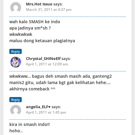
Mrs.Hot Issue
says:
March 31, 2011 at 4:37 pm
wah kalo SMASH ke indo
apa jadinya sm*sh ?
wkwkwkwk
maluu dong ketauan plagiatnya
Reply
Chrystal_SHINeElf
says:
April 1, 2011 at 12:09 am
wkwkww… bagus deh smash masih ada, ganteng2
manis2 gitu, udah lama bgt gak kelihatan hehe….
akhirnya comeback ^^
Reply
angelia_ELF♥
says:
April 1, 2011 at 1:45 pm
kira in smash indo!!
hoho..