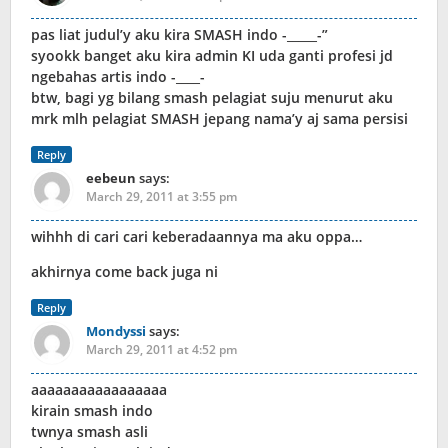
pas liat judul’y aku kira SMASH indo -_____-”
syookk banget aku kira admin KI uda ganti profesi jd
ngebahas artis indo -____-
btw, bagi yg bilang smash pelagiat suju menurut aku
mrk mlh pelagiat SMASH jepang nama’y aj sama persisi
Reply
eebeun
says:
March 29, 2011 at 3:55 pm
wihhh di cari cari keberadaannya ma aku oppa…
akhirnya come back juga ni
Reply
Mondyssi
says:
March 29, 2011 at 4:52 pm
aaaaaaaaaaaaaaaaa
kirain smash indo
twnya smash asli