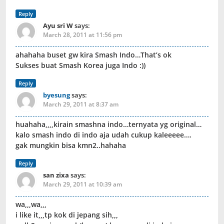
Reply
Ayu sri W
says:
March 28, 2011 at 11:56 pm
ahahaha buset gw kira Smash Indo…That’s ok
Sukses buat Smash Korea juga Indo :))
Reply
byesung
says:
March 29, 2011 at 8:37 am
huahaha,,,,kirain smashna indo…ternyata yg original…
kalo smash indo di indo aja udah cukup kaleeeee….
gak mungkin bisa kmn2..hahaha
Reply
san zixa
says:
March 29, 2011 at 10:39 am
wa,,,wa,,,
i like it,,,tp kok di jepang sih,,,