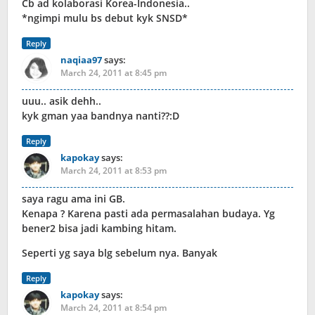
Cb ad kolaborasi Korea-Indonesia..
*ngimpi mulu bs debut kyk SNSD*
Reply
naqiaa97
says:
March 24, 2011 at 8:45 pm
uuu.. asik dehh..
kyk gman yaa bandnya nanti??:D
Reply
kapokay
says:
March 24, 2011 at 8:53 pm
saya ragu ama ini GB.
Kenapa ? Karena pasti ada permasalahan budaya. Yg
bener2 bisa jadi kambing hitam.
Seperti yg saya blg sebelum nya. Banyak
Reply
kapokay
says:
March 24, 2011 at 8:54 pm