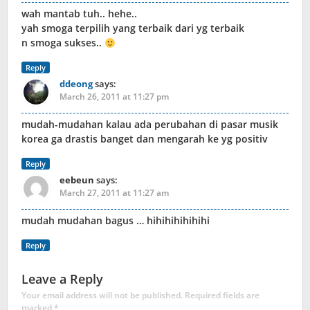
wah mantab tuh.. hehe..
yah smoga terpilih yang terbaik dari yg terbaik
n smoga sukses..
Reply
ddeong
says:
March 26, 2011 at 11:27 pm
mudah-mudahan kalau ada perubahan di pasar musik
korea ga drastis banget dan mengarah ke yg positiv
Reply
eebeun
says:
March 27, 2011 at 11:27 am
mudah mudahan bagus … hihihihihihihi
Reply
Leave a Reply
Your email address will not be published.
Required fields are
marked
*