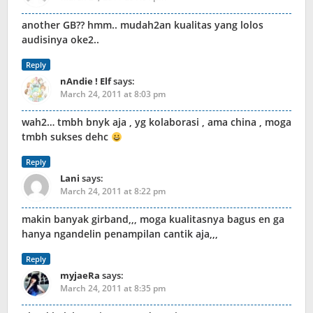
another GB?? hmm.. mudah2an kualitas yang lolos
audisinya oke2..
Reply
nAndie ! Elf
says:
March 24, 2011 at 8:03 pm
wah2… tmbh bnyk aja , yg kolaborasi , ama china , moga
tmbh sukses dehc
Reply
Lani
says:
March 24, 2011 at 8:22 pm
makin banyak girband,,, moga kualitasnya bagus en ga
hanya ngandelin penampilan cantik aja,,,
Reply
myjaeRa
says:
March 24, 2011 at 8:35 pm