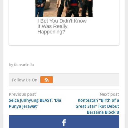
by
Koreanindo
Follow Us On
Post
Previous post
Next post
Selca Junhyung BEAST, ‘Dia
Kontestan “Birth of a
navigation
Punya Jerawat’
Great Star” Ikut Debut
Bersama Block B