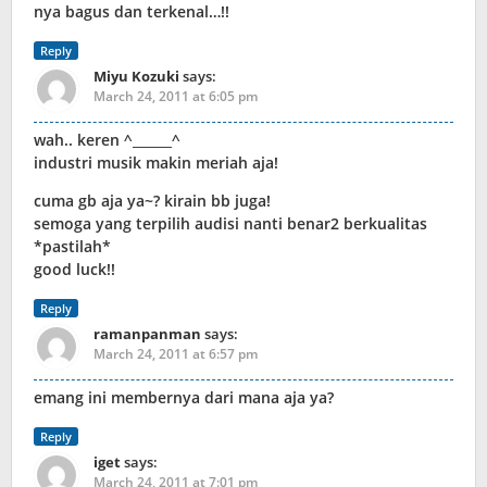
nya bagus dan terkenal…!!
Reply
Miyu Kozuki
says:
March 24, 2011 at 6:05 pm
wah.. keren ^______^
industri musik makin meriah aja!
cuma gb aja ya~? kirain bb juga!
semoga yang terpilih audisi nanti benar2 berkualitas
*pastilah*
good luck!!
Reply
ramanpanman
says:
March 24, 2011 at 6:57 pm
emang ini membernya dari mana aja ya?
Reply
iget
says:
March 24, 2011 at 7:01 pm