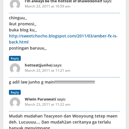
I'm always be the hottest of shawolsonelf
says:
March 23, 2011 at 10:59 am
chinguu,,
ikut promosi,,
buka blog ku,,
http://sweetchocho.blogspot.com/2011/03/amber-fx-is-
back.html
postingan baruuu,,
Reply
hottest(junho)
says:
March 23, 2011 at 11:21 am
g adil law junho g main!!!!!!!!!!!!!!!!!!!!!!!!!!!!!!!!!!!
Reply
Wiwin Paraswati
says:
March 23, 2011 at 11:22 am
Mudah mudahan Teacyeon dan Wooyoung tetep maen
deh. Lucuuuu…. Dan mudah2an ceritanya ga terlalu
banyak menyimpang.