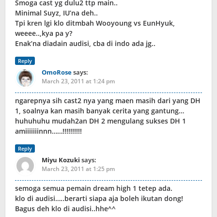
Smoga cast yg dulu2 ttp main..
Minimal Suyz, IU’na deh..
Tpi kren lgi klo ditmbah Wooyoung vs EunHyuk,
weeee..,kya pa y?
Enak’na diadain audisi, cba di indo ada jg..
Reply
OmoRose
says:
March 23, 2011 at 1:24 pm
ngarepnya sih cast2 nya yang maen masih dari yang DH
1, soalnya kan masih banyak cerita yang gantung…
huhuhuhu mudah2an DH 2 mengulang sukses DH 1
amiiiiiiinnn……!!!!!!!!!!
Reply
Miyu Kozuki
says:
March 23, 2011 at 1:25 pm
semoga semua pemain dream high 1 tetep ada.
klo di audisi…..berarti siapa aja boleh ikutan dong!
Bagus deh klo di audisi..hhe^^