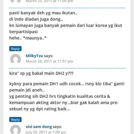
March 25, 2011 at 11:00 pm
pasti banyak deh yg mau ikutan..
di indo diadan juga dong..
kn lumayan juga banyak pemain dari luar korea yg ikut
berpartisipasi
hehe.. *maunya..*
Reply
MilkyTzu
says:
March 26, 2011 at 11:51 pm
kira” sp yg bakal main DH2 y???
kykny para pemain DH1 udh cocok… rsny klo tiba” ganti
pemain jdi aneh..
yg penting sih DH2 hrs tingkatin kualitas cerita &
kemampuan akting aktor ny…biar gak kalah ama pre-
sekuel ny yg dpt rating baik…
Reply
vivi sam dong
says:
July 29, 2011 at 1:09 pm