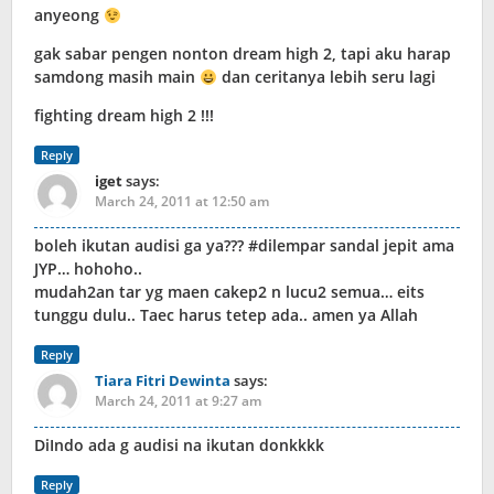
anyeong
gak sabar pengen nonton dream high 2, tapi aku harap
samdong masih main
dan ceritanya lebih seru lagi
fighting dream high 2 !!!
Reply
iget
says:
March 24, 2011 at 12:50 am
boleh ikutan audisi ga ya??? #dilempar sandal jepit ama
JYP… hohoho..
mudah2an tar yg maen cakep2 n lucu2 semua… eits
tunggu dulu.. Taec harus tetep ada.. amen ya Allah
Reply
Tiara Fitri Dewinta
says:
March 24, 2011 at 9:27 am
DiIndo ada g audisi na ikutan donkkkk
Reply