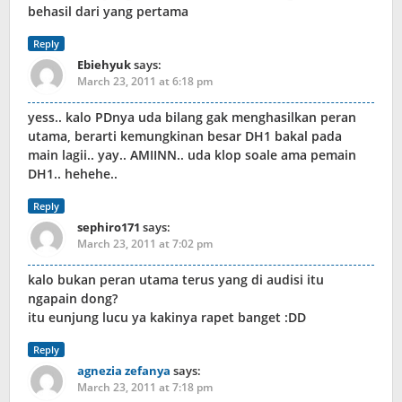
behasil dari yang pertama
Reply
Ebiehyuk
says:
March 23, 2011 at 6:18 pm
yess.. kalo PDnya uda bilang gak menghasilkan peran
utama, berarti kemungkinan besar DH1 bakal pada
main lagii.. yay.. AMIINN.. uda klop soale ama pemain
DH1.. hehehe..
Reply
sephiro171
says:
March 23, 2011 at 7:02 pm
kalo bukan peran utama terus yang di audisi itu
ngapain dong?
itu eunjung lucu ya kakinya rapet banget :DD
Reply
agnezia zefanya
says:
March 23, 2011 at 7:18 pm