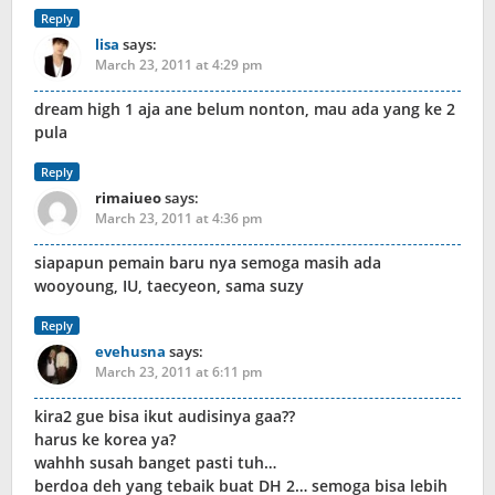
Reply
lisa
says:
March 23, 2011 at 4:29 pm
dream high 1 aja ane belum nonton, mau ada yang ke 2
pula
Reply
rimaiueo
says:
March 23, 2011 at 4:36 pm
siapapun pemain baru nya semoga masih ada
wooyoung, IU, taecyeon, sama suzy
Reply
evehusna
says:
March 23, 2011 at 6:11 pm
kira2 gue bisa ikut audisinya gaa??
harus ke korea ya?
wahhh susah banget pasti tuh…
berdoa deh yang tebaik buat DH 2… semoga bisa lebih