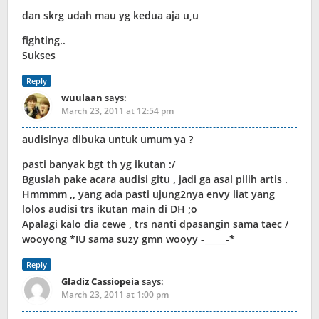
dan skrg udah mau yg kedua aja u,u
fighting..
Sukses
Reply
wuulaan
says:
March 23, 2011 at 12:54 pm
audisinya dibuka untuk umum ya ?
pasti banyak bgt th yg ikutan :/
Bguslah pake acara audisi gitu , jadi ga asal pilih artis .
Hmmmm ,, yang ada pasti ujung2nya envy liat yang
lolos audisi trs ikutan main di DH ;o
Apalagi kalo dia cewe , trs nanti dpasangin sama taec /
wooyong *IU sama suzy gmn wooyy -_____-*
Reply
Gladiz Cassiopeia
says:
March 23, 2011 at 1:00 pm