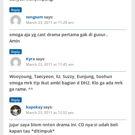
Reply
songsam
says:
March 23, 2011 at 11:29 am
smoga aja yg cast drama pertama gak di gusur..
Amin
Reply
Kyra
says:
March 23, 2011 at 11:45 am
Wooyoung, Taecyeon, IU, Suzzy, Eunjung, Soohun
smoga mrk ttp ikut ambl bagian d DH2. Klo ga ada mrk
ga rame. ^^
Reply
kapokay
says:
March 23, 2011 at 12:52 pm
jujur saya blom nnton drama ini. CD nya si udah beli
kapan tau *ditimpuk*