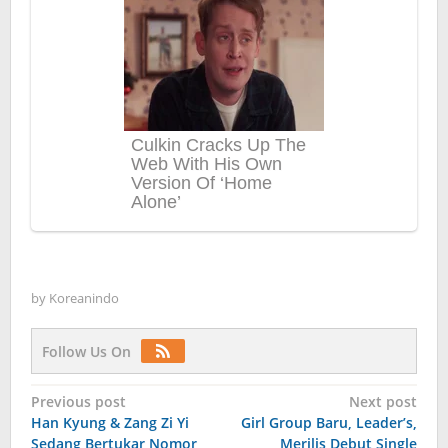
by
Koreanindo
Follow Us On
Post
Previous post
Next post
Han Kyung & Zang Zi Yi
Girl Group Baru, Leader’s,
navigation
Sedang Bertukar Nomor
Merilis Debut Single