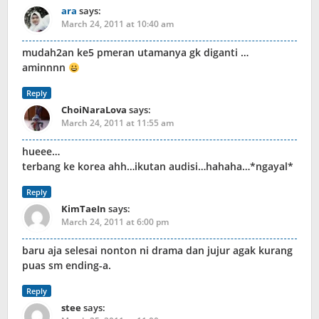
ara
says:
March 24, 2011 at 10:40 am
mudah2an ke5 pmeran utamanya gk diganti …
aminnnn
Reply
ChoiNaraLova
says:
March 24, 2011 at 11:55 am
hueee…
terbang ke korea ahh…ikutan audisi…hahaha…*ngayal*
Reply
KimTaeIn
says:
March 24, 2011 at 6:00 pm
baru aja selesai nonton ni drama dan jujur agak kurang
puas sm ending-a.
Reply
stee
says: