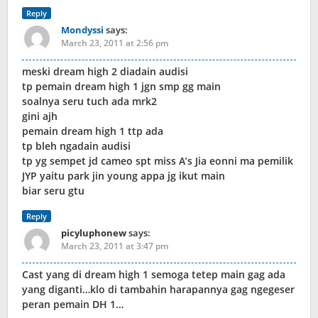
Reply
Mondyssi
says:
March 23, 2011 at 2:56 pm
meski dream high 2 diadain audisi
tp pemain dream high 1 jgn smp gg main
soalnya seru tuch ada mrk2
gini ajh
pemain dream high 1 ttp ada
tp bleh ngadain audisi
tp yg sempet jd cameo spt miss A’s Jia eonni ma pemilik
JYP yaitu park jin young appa jg ikut main
biar seru gtu
Reply
picyluphonew
says:
March 23, 2011 at 3:47 pm
Cast yang di dream high 1 semoga tetep main gag ada
yang diganti…klo di tambahin harapannya gag ngegeser
peran pemain DH 1…