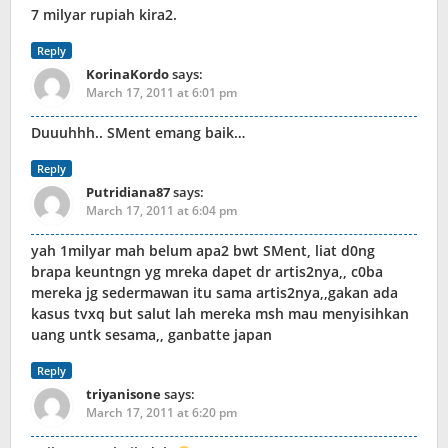
7 milyar rupiah kira2.
Reply
KorinaKordo
says:
March 17, 2011 at 6:01 pm
Duuuhhh.. SMent emang baik…
Reply
Putridiana87
says:
March 17, 2011 at 6:04 pm
yah 1milyar mah belum apa2 bwt SMent, liat d0ng
brapa keuntngn yg mreka dapet dr artis2nya,, c0ba
mereka jg sedermawan itu sama artis2nya,,gakan ada
kasus tvxq but salut lah mereka msh mau menyisihkan
uang untk sesama,, ganbatte japan
Reply
triyanisone
says:
March 17, 2011 at 6:20 pm