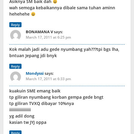
Asiknya SM baik dah
wah semoga kebaikannya dibale sama tuhan aminn
hehehehe
Reply
BONAMANA V
says:
March 17, 2011 at 6:25 pm
Kok malah jadi adu gede nyumbang yah???tpi bgs lha,
bntuan Jepang jdi bnyk
Reply
Mondyssi
says:
March 17, 2011 at 6:33 pm
kuakuin SME emang baik
tp giliran nyumbang korban gempa gede bngt
tp giliran TVXQ dibayar 10%nya
iiiiiiiiiiiiiiiiii
yg adil dong
kasian tw JYJ oppa
Reply