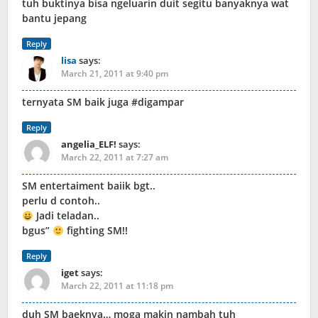
tuh buktinya bisa ngeluarin duit segitu banyaknya wat
bantu jepang
Reply
lisa
says:
March 21, 2011 at 9:40 pm
ternyata SM baik juga #digampar
Reply
angelia_ELF!
says:
March 22, 2011 at 7:27 am
SM entertaiment baiik bgt..
perlu d contoh..
Jadi teladan..
bgus”
fighting SM!!
Reply
iget
says:
March 22, 2011 at 11:18 pm
duh SM baeknya… moga makin nambah tuh