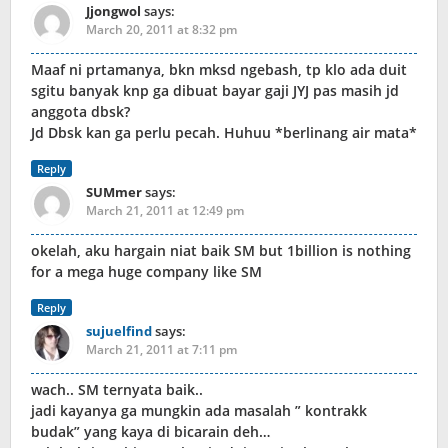
Jjongwol
says:
March 20, 2011 at 8:32 pm
Maaf ni prtamanya, bkn mksd ngebash, tp klo ada duit
sgitu banyak knp ga dibuat bayar gaji JYJ pas masih jd
anggota dbsk?
Jd Dbsk kan ga perlu pecah. Huhuu *berlinang air mata*
Reply
SUMmer
says:
March 21, 2011 at 12:49 pm
okelah, aku hargain niat baik SM but 1billion is nothing
for a mega huge company like SM
Reply
sujuelfind
says:
March 21, 2011 at 7:11 pm
wach.. SM ternyata baik..
jadi kayanya ga mungkin ada masalah ” kontrakk
budak” yang kaya di bicarain deh…