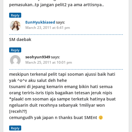
pemasukan..tp jangan pelit2 ya ama arttisnya..
Reply
EunHyukbiased
says:
March 23, 2011 at 6:41 pm
SM daebak
Reply
seohyun9349
says:
March 25, 2011 at 10:01 pm
meskipun terkenal pelit tapi sooman ajussi baik hati
yak ^o^v aku salut deh hehe
tsunami di jepang kemarin emang bikin hati semua
orang teriris-isris tipis bagaikan tetesan jeruk nipis
*plaak! om sooman aja sampe terketuk hatinya buat
ngeluarin duit recehnya sebanyak 1miliyar won
[receh??]
cemungudh yak japan n thanks buat SMEnt
Reply