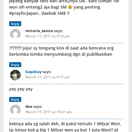
jepang banyak fans dari artis2nya SM.. kalo cuman 1M
won sih enteng2 aja bagi SM
yang penting
#prayforjapan.. daebak SME !!
Reply
victoria_seena
says:
March 17, 2011 at 9:16 pm
??????? jujur sy bingung kno di saat ada bencana org
berlomba-lomba menyumbang dgn di publikasikan
Reply
kapokay
says:
March 17, 2011 at 9:17 pm
yey yey yey
Reply
dee
says:
March 17, 2011 at 10:41 pm
keknya ada yg salah deh, di judul tertulis 1 Milyar Won,
tp isinya kok g blg 1 Milyar won ya but 1 Juta Won!? jd