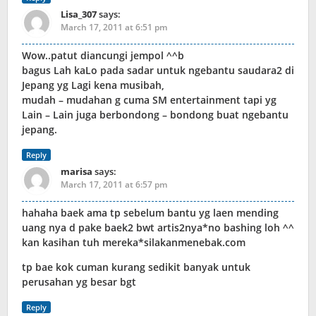
Lisa_307
says:
March 17, 2011 at 6:51 pm
Wow..patut diancungi jempol ^^b
bagus Lah kaLo pada sadar untuk ngebantu saudara2 di
Jepang yg Lagi kena musibah,
mudah – mudahan g cuma SM entertainment tapi yg
Lain – Lain juga berbondong – bondong buat ngebantu
jepang.
Reply
marisa
says:
March 17, 2011 at 6:57 pm
hahaha baek ama tp sebelum bantu yg laen mending
uang nya d pake baek2 bwt artis2nya*no bashing loh ^^
kan kasihan tuh mereka*silakanmenebak.com
tp bae kok cuman kurang sedikit banyak untuk
perusahan yg besar bgt
Reply