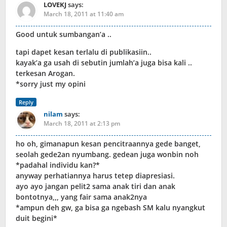
LOVEKJ
says:
March 18, 2011 at 11:40 am
Good untuk sumbangan’a ..
tapi dapet kesan terlalu di publikasiin..
kayak’a ga usah di sebutin jumlah’a juga bisa kali ..
terkesan Arogan.
*sorry just my opini
Reply
nilam
says:
March 18, 2011 at 2:13 pm
ho oh, gimanapun kesan pencitraannya gede banget,
seolah gede2an nyumbang. gedean juga wonbin noh
*padahal individu kan?*
anyway perhatiannya harus tetep diapresiasi.
ayo ayo jangan pelit2 sama anak tiri dan anak
bontotnya,,, yang fair sama anak2nya
*ampun deh gw, ga bisa ga ngebash SM kalu nyangkut
duit begini*