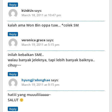
Reply
kUskUs
says:
March 18, 2011 at 10:47 pm
kalah ama Won Bin oppa tuw… *colek SM
Reply
veronica grace
says:
March 19, 2011 at 5:15 pm
inilah kebaikan SME..
walau banyak jeleknya, tapi lebih banyak baiknya..
cihuy~~
Reply
hyungji'sdonghae
says:
March 19, 2011 at 9:15 pm
hatiii yang muuuliiiaaaa~
SALUT
Reply