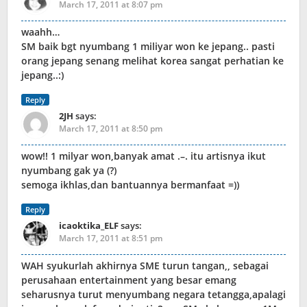
March 17, 2011 at 8:07 pm
waahh…
SM baik bgt nyumbang 1 miliyar won ke jepang.. pasti
orang jepang senang melihat korea sangat perhatian ke
jepang..:)
Reply
2JH
says:
March 17, 2011 at 8:50 pm
wow!! 1 milyar won,banyak amat .–. itu artisnya ikut
nyumbang gak ya (?)
semoga ikhlas,dan bantuannya bermanfaat =))
Reply
icaoktika_ELF
says:
March 17, 2011 at 8:51 pm
WAH syukurlah akhirnya SME turun tangan,, sebagai
perusahaan entertainment yang besar emang
seharusnya turut menyumbang negara tetangga,apalagi