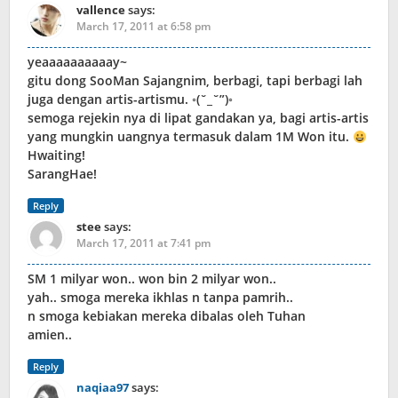
vallence
says:
March 17, 2011 at 6:58 pm
yeaaaaaaaaaay~
gitu dong SooMan Sajangnim, berbagi, tapi berbagi lah
juga dengan artis-artismu. ◦(˘_˘”)◦
semoga rejekin nya di lipat gandakan ya, bagi artis-artis
yang mungkin uangnya termasuk dalam 1M Won itu.
Hwaiting!
SarangHae!
Reply
stee
says:
March 17, 2011 at 7:41 pm
SM 1 milyar won.. won bin 2 milyar won..
yah.. smoga mereka ikhlas n tanpa pamrih..
n smoga kebiakan mereka dibalas oleh Tuhan
amien..
Reply
naqiaa97
says: