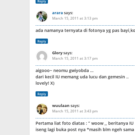
Reply
arara
says:
March 15, 2011 at 3:13 pm
ada namanya ternyata di fotonya yg pas bayi,kok
Reply
Glory
says:
March 15, 2011 at 3:17 pm
aigooo~ neomu gwiyobda …
dari kecil IU memang uda lucu dan gemesin ..
lovely! X)
Reply
wuulaan
says:
March 15, 2011 at 3:43 pm
Pertama liat foto diatas : ” woow ,, beritanya IU .
iseng lagi buka post nya *masih blm ngeh sama