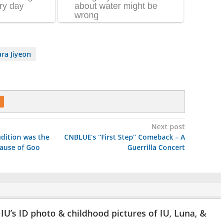
ara Jiyeon
Next post
udition was the
CNBLUE’s “First Step” Comeback – A
ause of Goo
Guerrilla Concert
IU’s ID photo & childhood pictures of IU, Luna, &