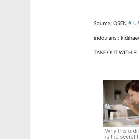
Source: OSEN
#1
,
indotrans : kidih
TAKE OUT WITH FU