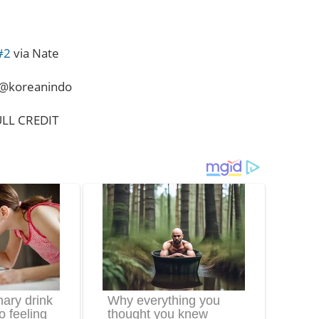
#2
via Nate
ae@koreanindo
LL CREDIT