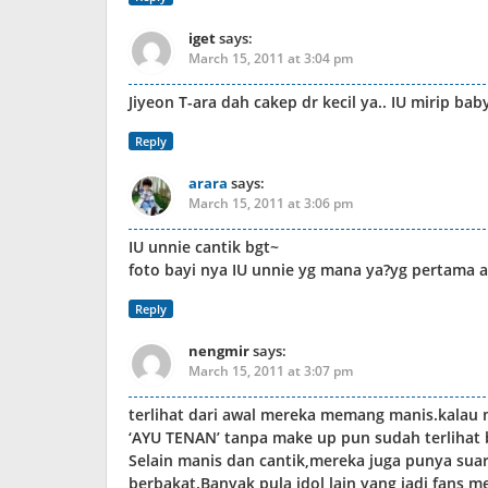
iget
says:
March 15, 2011 at 3:04 pm
Jiyeon T-ara dah cakep dr kecil ya.. IU mirip b
Reply
arara
says:
March 15, 2011 at 3:06 pm
IU unnie cantik bgt~
foto bayi nya IU unnie yg mana ya?yg pertama a
Reply
nengmir
says:
March 15, 2011 at 3:07 pm
terlihat dari awal mereka memang manis.kalau 
‘AYU TENAN’ tanpa make up pun sudah terlihat 
Selain manis dan cantik,mereka juga punya sua
berbakat.Banyak pula idol lain yang jadi fans m