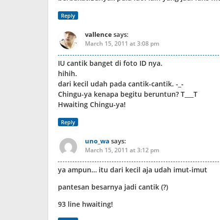
Reply
vallence
says:
March 15, 2011 at 3:08 pm
IU cantik banget di foto ID nya.
hihih.
dari kecil udah pada cantik-cantik. -_-
Chingu-ya kenapa begitu beruntun? T___T
Hwaiting Chingu-ya!
Reply
uno_wa
says:
March 15, 2011 at 3:12 pm
ya ampun… itu dari kecil aja udah imut-imut
pantesan besarnya jadi cantik (?)
93 line hwaiting!