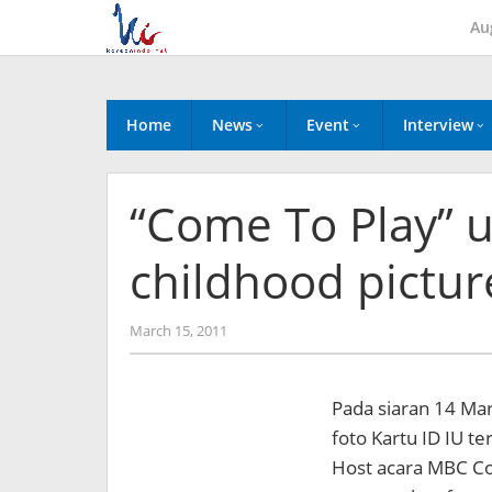
Skip
Au
to
content
Home
News
Event
Interview
“Come To Play” u
childhood picture
by
March 15, 2011
Koreanindo
Pada siaran 14 Mar
foto Kartu ID IU t
Host acara MBC Co