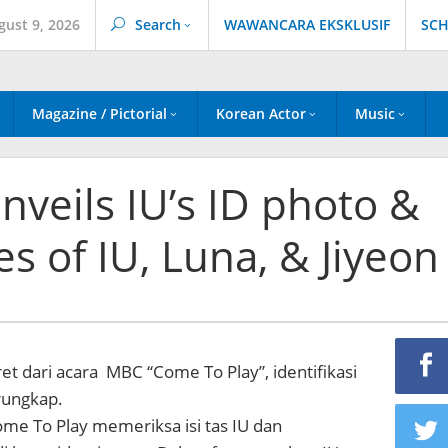
gust 9, 2026
Search
WAWANCARA EKSKLUSIF
SCH
Magazine / Pictorial
Korean Actor
Music
nveils IU’s ID photo &
s of IU, Luna, & Jiyeon
et dari acara MBC “Come To Play”, identifikasi
erungkap.
me To Play memeriksa isi tas IU dan