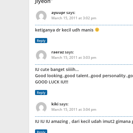
Jiyeon
”
ayuupr
says:
March 15, 2011 at 3:02 pm
ketiganya dr kecil udh manis
Reply
raeraz
says:
March 15, 2011 at 3:03 pm
IU cute banget siiiih…
Good looking..good talent..good personality..go
GOOD LUCK IU!!!
Reply
kiki
says:
March 15, 2011 at 3:04 pm
IU IU IU amazing , dari kecil udah imut2 gimana git
Reply