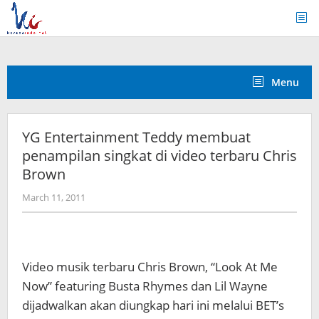
Skip
to
content
Menu
YG Entertainment Teddy membuat
penampilan singkat di video terbaru Chris
Brown
by
March 11, 2011
Koreanindo
Video musik terbaru Chris Brown, “Look At Me
Now” featuring Busta Rhymes dan Lil Wayne
dijadwalkan akan diungkap hari ini melalui BET’s