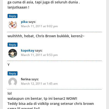
ga cuma di asia, tapi juga di seluruh dunia .
lanjutkaaan !
Reply
pika
says:
March 11, 2011 at 9:02 pm
wuihhhh, hebat, Chris Brown bukkkk, keren2~
Reply
kapokay
says:
March 11, 2011 at 9:53 pm
Y
Reply
ferina
says:
March 12, 2011 at 1:45 am
lol
walaupun cm bentar, tp ini benar2 WOW!!
Teddy bisa ada di vidklip orang setenar chris brown
sama lil wayne! *o*