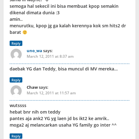
semoga hal sekecil ini bisa membuat kpop semakin
dikenal dimata dunia :3
amin..
menurutku, kpop jg ga kalah kerennya kok sm hits2 dr
barat
Reply
uno_wa
says:
March 12, 2011 at 8:37 am
daebak YG dan Teddy, bisa muncul di MV mereka…
Reply
Chaw
says:
March 12, 2011 at 11:57 am
wutssss
hebat bnr nih om teddy
pantes aja ank2 YG yg laen jd bs ikt2 ke amrik..
moga2 aj melancarkan usaha YG family go inter ^^
Reply