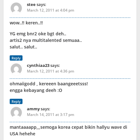
stee
says:
March 12, 2011 at 4:04 pm
wow..!! keren..!!
YG emg bnr2 oke bgt deh..
artis2 nya multitalented semuaa..
salut.. salut..
Reply
cynthiaa23
says:
March 12, 2011 at 4:36 pm
ohmaiigodd , kereeen baangeeetsss!
engga kebayang deeh :O
Reply
ammy
says:
March 14, 2011 at 3:17 pm
mantaaaapp,,,semoga korea cepat bikin hallyu wave di
USA hehehe