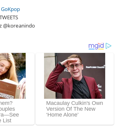
:
GoKpop
MTWEETS
ez @koreanindo