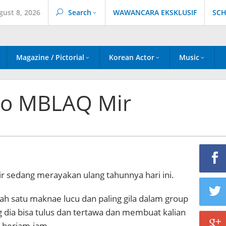
gust 8, 2026
Search
WAWANCARA EKSKLUSIF
SCH
Magazine / Pictorial
Korean Actor
Music
to MBLAQ Mir
sedang merayakan ulang tahunnya hari ini.
h satu maknae lucu dan paling gila dalam group
ng dia bisa tulus dan tertawa dan membuat kalian
 berjam-jam.