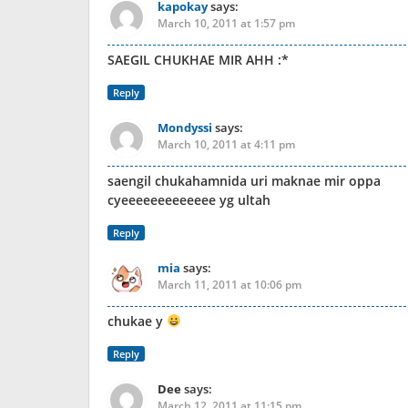
kapokay
says:
March 10, 2011 at 1:57 pm
SAEGIL CHUKHAE MIR AHH :*
Reply
Mondyssi
says:
March 10, 2011 at 4:11 pm
saengil chukahamnida uri maknae mir oppa
cyeeeeeeeeeeeee yg ultah
Reply
mia
says:
March 11, 2011 at 10:06 pm
chukae y
Reply
Dee
says:
March 12, 2011 at 11:15 pm