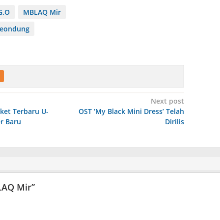
G.O
MBLAQ Mir
eondung
Next post
ket Terbaru U-
OST ‘My Black Mini Dress’ Telah
r Baru
Dirilis
LAQ Mir
”