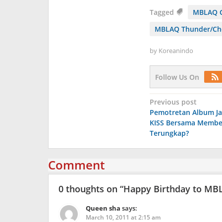
Tagged
MBLAQ 
MBLAQ Thunder/Ch
by
Koreanindo
Follow Us On
Post
Previous post
Pemotretan Album Ja
navigation
KISS Bersama Membe
Terungkap?
Comment
0 thoughts on “
Happy Birthday to MB
Queen sha
says:
March 10, 2011 at 2:15 am