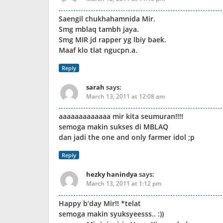
Saengil chukhahamnida Mir.
Smg mblaq tambh jaya.
Smg MIR jd rapper yg lbiy baek.
Maaf klo tlat ngucpn.a.
Reply
sarah
says:
March 13, 2011 at 12:08 am
aaaaaaaaaaaaa mir kita seumuran!!!!
semoga makin sukses di MBLAQ
dan jadi the one and only farmer idol ;p
Reply
hezky hanindya
says:
March 13, 2011 at 1:12 pm
Happy b’day Mir!! *telat
semoga makin syuksyeesss.. :))