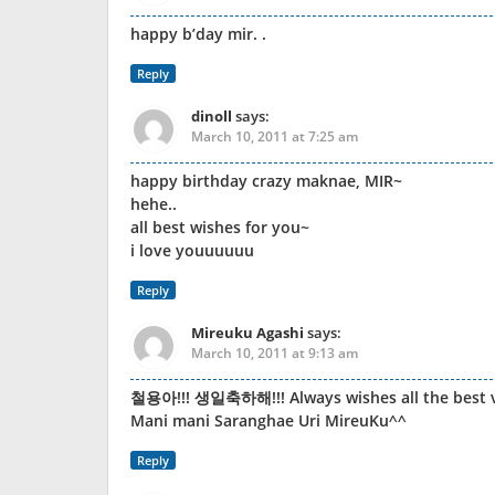
happy b’day mir. .
Reply
dinoll
says:
March 10, 2011 at 7:25 am
happy birthday crazy maknae, MIR~
hehe..
all best wishes for you~
i love youuuuuu
Reply
Mireuku Agashi
says:
March 10, 2011 at 9:13 am
철용아!!! 생일축하해!!! Always wishes all the best v
Mani mani Saranghae Uri MireuKu^^
Reply