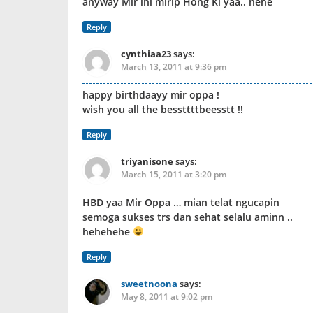
anyway Mir ini mirip Hong Ki yaa.. hehe
Reply
cynthiaa23
says:
March 13, 2011 at 9:36 pm
happy birthdaayy mir oppa !
wish you all the bessttttbeesstt !!
Reply
triyanisone
says:
March 15, 2011 at 3:20 pm
HBD yaa Mir Oppa … mian telat ngucapin
semoga sukses trs dan sehat selalu aminn ..
hehehehe
Reply
sweetnoona
says:
May 8, 2011 at 9:02 pm