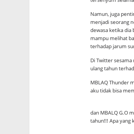
Namun, juga pent
menjadi seorang n
dewasa ketika dia b
mampu melihat bany
terhadap jarum sun
Di Twitter sesam
ulang tahun terha
MBLAQ Thunder men
aku tidak bisa me
dan MBALQ G.O mem
tahun!!! Apa yang ka