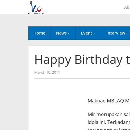
Skip
Au
to
content
Home
News
Event
Interview
Happy Birthday 
by
March 10, 2011
Koreanindo
Maknae MBLAQ Mir 
Mir merupakan sala
idola ini. Terkada
tersenyum selama