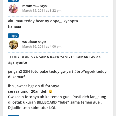
mmmm,,,
says:
March 15, 2011 at 8:22 pm
aku mau teddy bear ny oppa,,, kyeopta~
hahaaa
Reply
wuulaan
says:
March 16, 2011 at 4:00 pm
TEDDY BEAR NYA SAMA KAYA YANG DI KAMAR GW ><
#ganyante
jangan2 SSH foto pake teddy gw ya ? #brb*ngcek teddy
di kamar*
ihh , sweet bgt dh di fotonya .
serasa umur 20an deh
Gw kasih fotonya ah ke temen gue . Pasti deh langsung
di cetak ukuran BILLBOARD *lebe* sama temen gue .
Dijadiin tmn sblm tdur LOL