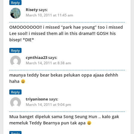
Reply
Risety
says:
March 10, 2011 at 11:45 am
OMOOOOOOO!! i missed “park hae young” too i missed
Lee sool! i missed them all in this drama!!! GOSH his
bisep! *DIE*
Reply
cynthiaa23
says:
March 14, 2011 at 8:38 am
maunya teddy bear bekas pelukan oppa ajaaa dehhh
haha
Reply
triyanisone
says:
March 14, 2011 at 9:04 pm
Mua banget dipeluk sama Song Seung Hun .. kalo gak
memeluk Teddy Bearnya pun tak apa
Reply