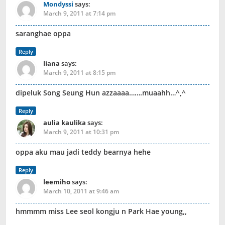
Mondyssi
says:
March 9, 2011 at 7:14 pm
saranghae oppa
Reply
liana
says:
March 9, 2011 at 8:15 pm
dipeluk Song Seung Hun azzaaaa…….muaahh…^,^
Reply
aulia kaulika
says:
March 9, 2011 at 10:31 pm
oppa aku mau jadi teddy bearnya hehe
Reply
leemiho
says:
March 10, 2011 at 9:46 am
hmmmm miss Lee seol kongju n Park Hae young,,