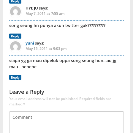
Reply
HYE JU
says:
May 7, 2011 at 7:55 am
song seung hn punya akun twitter gak??????????
Reply
yuni
says:
May 15, 2011 at 9:03 pm
siapa yg ga mau dipeluk oppa song seung hon…aq jg
mau…hehehe
Reply
Leave a Reply
Your email address will not be published.
Required fields are
marked
*