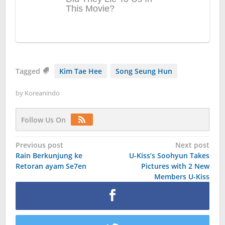
Tagged
Kim Tae Hee
Song Seung Hun
by
Koreanindo
Follow Us On
Post
Previous post
Next post
Rain Berkunjung ke
U-Kiss’s Soohyun Takes
navigation
Retoran ayam Se7en
Pictures with 2 New
Members U-Kiss