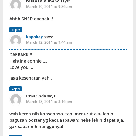
rosananinuneno
says:
March 10, 2011 at 9:36 am
Ahhh SNSD daebak !!
Reply
kapokay
says:
March 12, 2011 at 9:44 am
DAEBAKK !!
Fighting eonnie ….
Love you. ..
Jaga kesehatan yah .
Reply
Irmarinda
says:
March 13, 2011 at 3:16 pm
wah keren nih konsepnya. tapi menurut aku lebih
bagusan poster yg kedua (bawah) hehe lebih dapet aja.
gak sabar nih nunggunya!