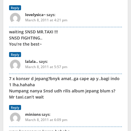
Reply
lovelysica~
says:
March 8, 2011 at 4:21 pm
waiting SNSD MR.TAXI !!!
SNSD FIGHTING..
You’re the best~
Reply
lalala..
says:
March 8, 2011 at 5:57 pm
7 x konser d jepang?bnyk amat..ga cape ap y..bagi indo
1 lha.hahaha
Numpang nanya Snsd udh rilis album jepang blum s?
Mr taxi.can’t wait
Reply
minions
says:
March 8, 2011 at 6:09 pm