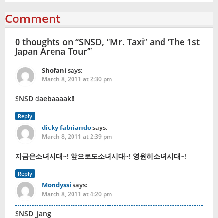
Comment
0 thoughts on “
SNSD, “Mr. Taxi” and ‘The 1st
Japan Arena Tour’
”
Shofani
says:
March 8, 2011 at 2:30 pm
SNSD daebaaaak!!
Reply
dicky fabriando
says:
March 8, 2011 at 2:39 pm
지금은소녀시대~! 앞으로도소녀시대~! 영원히소녀시대~!
Reply
Mondyssi
says:
March 8, 2011 at 4:20 pm
SNSD jjang