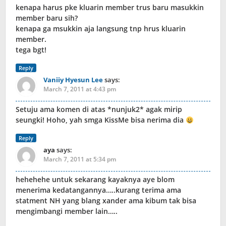
kenapa harus pke kluarin member trus baru masukkin
member baru sih?
kenapa ga msukkin aja langsung tnp hrus kluarin
member.
tega bgt!
Reply
Vaniiy Hyesun Lee
says:
March 7, 2011 at 4:43 pm
Setuju ama komen di atas *nunjuk2* agak mirip
seungki! Hoho, yah smga KissMe bisa nerima dia
Reply
aya
says:
March 7, 2011 at 5:34 pm
hehehehe untuk sekarang kayaknya aye blom
menerima kedatangannya…..kurang terima ama
statment NH yang blang xander ama kibum tak bisa
mengimbangi member lain…..