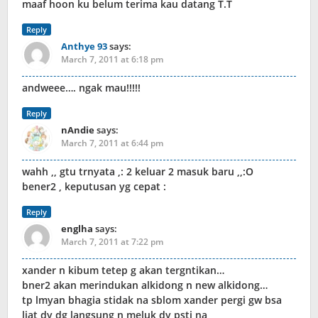
maaf hoon ku belum terima kau datang T.T
Reply
Anthye 93
says:
March 7, 2011 at 6:18 pm
andweee…. ngak mau!!!!!
Reply
nAndie
says:
March 7, 2011 at 6:44 pm
wahh ,, gtu trnyata ,: 2 keluar 2 masuk baru ,,:O
bener2 , keputusan yg cepat :
Reply
englha
says:
March 7, 2011 at 7:22 pm
xander n kibum tetep g akan tergntikan…
bner2 akan merindukan alkidong n new alkidong…
tp lmyan bhagia stidak na sblom xander pergi gw bsa
liat dy dg langsung n meluk dy psti na,,,