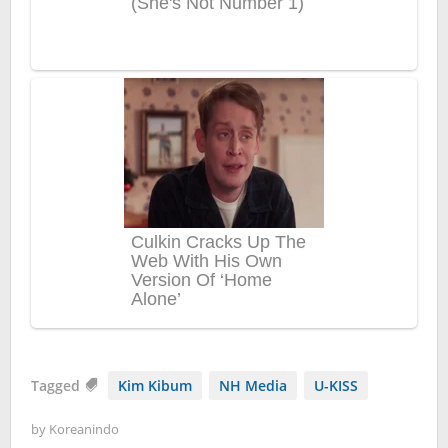
Tagged
Kim Kibum
NH Media
U-KISS
by
Koreanindo