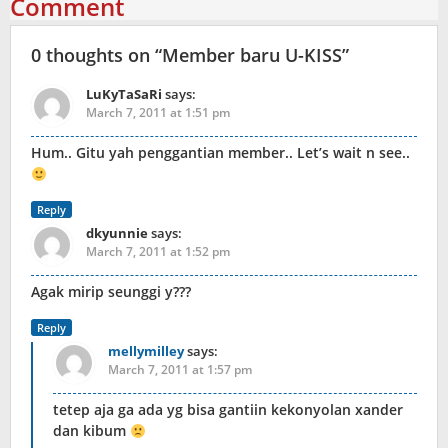
Comment
0 thoughts on “
Member baru U-KISS
”
LuKyTaSaRi
says:
March 7, 2011 at 1:51 pm
Hum.. Gitu yah penggantian member.. Let’s wait n see..
Reply
dkyunnie
says:
March 7, 2011 at 1:52 pm
Agak mirip seunggi y???
Reply
mellymilley
says:
March 7, 2011 at 1:57 pm
tetep aja ga ada yg bisa gantiin kekonyolan xander
dan kibum