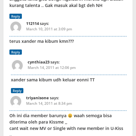
kurang talenta .. Gak masuk akal bgt deh NH
Reply
112114
says:
March 10, 2011 at 3:09 pm
terus xander ma kibum kmn???
Reply
cynthiaa23
says:
March 14, 2011 at 12:06 pm
xander sama kibum udh keluar eonni TT
Reply
triyanisone
says:
March 14, 2011 at 8:34 pm
Oh ini dia member barunya
waah semoga bisa
diterima oleh para Kissme ,,
cant wait new MV or Single with new member in U-Kiss
..