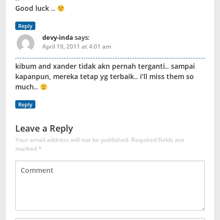
Good luck ..
Reply
devy-inda
says:
April 19, 2011 at 4:01 am
kibum and xander tidak akn pernah terganti.. sampai
kapanpun, mereka tetap yg terbaik.. i’ll miss them so
much..
Reply
Leave a Reply
Your email address will not be published.
Required fields are
marked
*