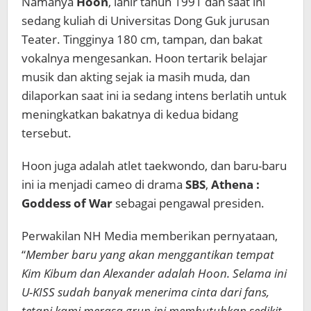
Namanya
Hoon
, lahir tahun 1991 dan saat ini
sedang kuliah di Universitas Dong Guk jurusan
Teater. Tingginya 180 cm, tampan, dan bakat
vokalnya mengesankan. Hoon tertarik belajar
musik dan akting sejak ia masih muda, dan
dilaporkan saat ini ia sedang intens berlatih untuk
meningkatkan bakatnya di kedua bidang
tersebut.
Hoon juga adalah atlet taekwondo, dan baru-baru
ini ia menjadi cameo di drama
SBS
,
Athena :
Goddess of War
sebagai pengawal presiden.
Perwakilan NH Media memberikan pernyataan,
“
Member baru yang akan menggantikan tempat
Kim Kibum dan Alexander adalah Hoon. Selama ini
U-KISS sudah banyak menerima cinta dari fans,
tetapi kami merasa grup ini membutuhkan sedikit