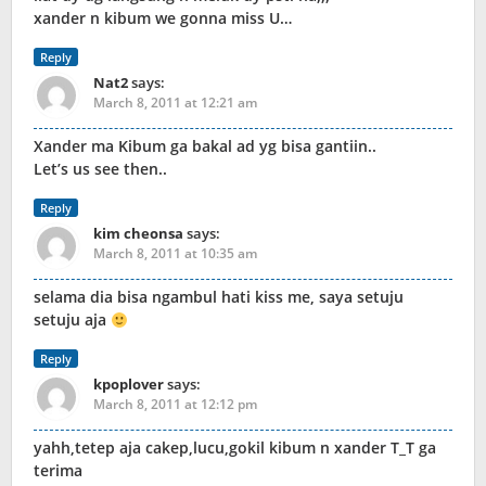
xander n kibum we gonna miss U…
Reply
Nat2
says:
March 8, 2011 at 12:21 am
Xander ma Kibum ga bakal ad yg bisa gantiin..
Let’s us see then..
Reply
kim cheonsa
says:
March 8, 2011 at 10:35 am
selama dia bisa ngambul hati kiss me, saya setuju
setuju aja
Reply
kpoplover
says:
March 8, 2011 at 12:12 pm
yahh,tetep aja cakep,lucu,gokil kibum n xander T_T ga
terima