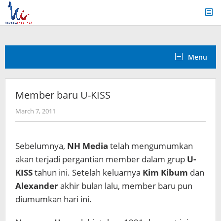
Skip
to
content
Menu
Member baru U-KISS
by
March 7, 2011
Koreanindo
Sebelumnya,
NH Media
telah mengumumkan
akan terjadi pergantian member dalam grup
U-
KISS
tahun ini. Setelah keluarnya
Kim Kibum
dan
Alexander
akhir bulan lalu, member baru pun
diumumkan hari ini.