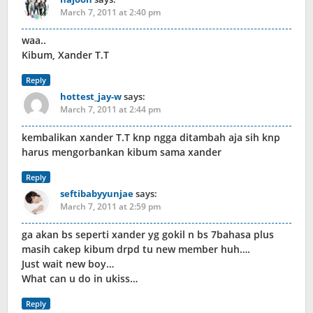
March 7, 2011 at 2:40 pm
waa..
Kibum, Xander T.T
Reply
hottest_jay-w
says:
March 7, 2011 at 2:44 pm
kembalikan xander T.T knp ngga ditambah aja sih knp
harus mengorbankan kibum sama xander
Reply
seftibabyyunjae
says:
March 7, 2011 at 2:59 pm
ga akan bs seperti xander yg gokil n bs 7bahasa plus
masih cakep kibum drpd tu new member huh….
Just wait new boy…
What can u do in ukiss…
Reply