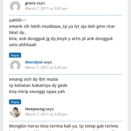
grace
says:
March 7, 2011 at 3:02 pm
yahhh~~
emank sih lebih muddaaa,,tp ya lyt aja deh gmn ntar
bkat dy..
btw, ank dongguk jg dy,bnyk y artis jd ank dongguk
univ.ahhhaah
Reply
Mondyssi
says:
March 7, 2011 at 3:20 pm
emang sich dy lbh muda
tp keliatan bakatnya dy gede
koq mirip seunggi oppa yah
Reply
Heeyoung
says:
March 7, 2011 at 3:30 pm
Mungkin harus bisa terima kali ya, tp tetep gak terima