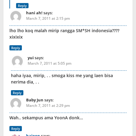
Reply
hani ah!
says:
March 7, 2011 at 2:15 pm
lho lho koq malah mirip rangga SM*SH indonesia????
xixixix
Reply
yui
says:
March 7, 2011 at 5:05 pm
haha iyaa, mirip, . . smoga kiss me yang laen bisa
nerima dia, . .
Reply
Baby Jun
says:
March 7, 2011 at 2:29 pm
Wah.. sekampus ama YoonA donk…
Reply
hajoon
says: