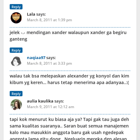
Reply
Lala
says:
March 8, 2011 at 1:39 pm
jelek -.- mendingan xander walaupun xander ga begiru
ganteng
Reply
naqiaa97
says:
March 8, 2011 at 3:33 pm
walau tak bsa melepaskan alexander yg konyol dan kim
kibum yg keren… harus tetap menerima apa adanyaa..:(
Reply
aulia kaulika
says:
March 9, 2011 at 12:12 am
tapi kok menurut ku biasa aja ya? Tapi gak tau juga deh
sama kualitas suaranya.. Saran buat semua manajemen
kalo mau masukkin anggota baru gak usah ngedepak
anggota lama gitu dong.. Ngeluarin mereka dgn alesan