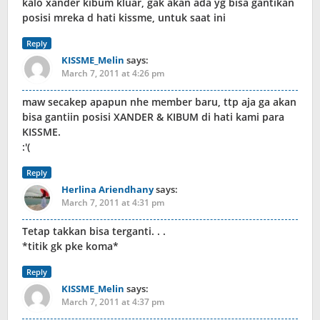
kalo xander kibum kluar, gak akan ada yg bisa gantikan
posisi mreka d hati kissme, untuk saat ini
Reply
KISSME_Melin
says:
March 7, 2011 at 4:26 pm
maw secakep apapun nhe member baru, ttp aja ga akan
bisa gantiin posisi XANDER & KIBUM di hati kami para
KISSME.
:'(
Reply
Herlina Ariendhany
says:
March 7, 2011 at 4:31 pm
Tetap takkan bisa terganti. . .
*titik gk pke koma*
Reply
KISSME_Melin
says:
March 7, 2011 at 4:37 pm