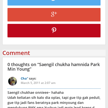
Comment
0 thoughts on “
Saengil chukha hamnida Park
Min Young
”
Cha"
says:
March 5, 2011 at 2:07 am
Saengil chukhae onnieee~ hahaha
Udah keliatan sih kalo dia oplas, tapi gue ttp gak peduli,
gue ttp jadi fans beratnya park minyoung dan
mendukung PMY ama Yuchun jadi main lead breng d