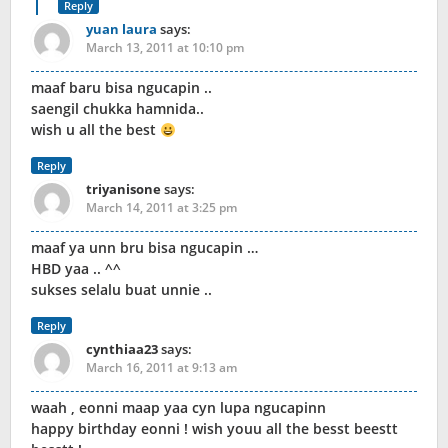
Reply
yuan laura
says:
March 13, 2011 at 10:10 pm
maaf baru bisa ngucapin ..
saengil chukka hamnida..
wish u all the best
Reply
triyanisone
says:
March 14, 2011 at 3:25 pm
maaf ya unn bru bisa ngucapin …
HBD yaa .. ^^
sukses selalu buat unnie ..
Reply
cynthiaa23
says:
March 16, 2011 at 9:13 am
waah , eonni maap yaa cyn lupa ngucapinn
happy birthday eonni ! wish youu all the besst beestt