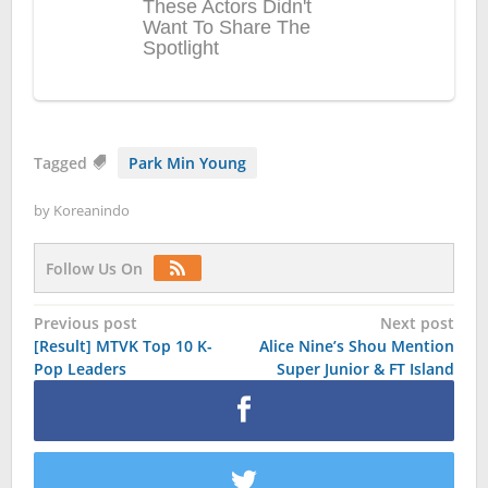
Tagged
Park Min Young
by
Koreanindo
Follow Us On
Post
Previous post
Next post
[Result] MTVK Top 10 K-
Alice Nine’s Shou Mention
navigation
Pop Leaders
Super Junior & FT Island