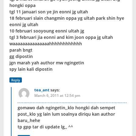
hongki oppa
tgl 11 januari son ye jin eonni jg ultah
18 februari slain changmin oppa yg ultah park shin hye
eonni jg ultah
10 februari sooyoung eonni ultah jg
tgl 3 februari jia eonni and kim joon oppa jg ultah
waaaaaaaaaaaaaaahhhhhhhhhhhh
parah bngt
gg dipostin
jgn marah yah author mw ngingetin
spy lain kali dipostin
Reply
tea_ant
says:
March 6, 2011 at 12:54 pm
gomawo dah ngingetin,,klo hongki dah sempet
post,,klo yg lain lum soalnya diriqu kan author
baru,,hehe
tp gpp tar di update lg,, ^^