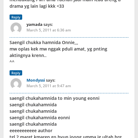
drama yg lain lagi kkk <33
Reply
yamada
says:
March 5, 2011 at 6:36 am
Saengil chukka hamnida Onnie,,,
mw oplas kek mw nggak pduli amat, yg pnting
aktingnya krenn..
^^
Reply
Mondyssi
says:
March 5, 2011 at 9:47 am
saengil chukahamnida to min young eonni
saengil chukahamnida
saengil chukahamnida
saengil chukahamnida eonni
saengil chukahamnida
eeeeeeeeeee author
tgl 2 maret kmaren go hyun joong umma jg ultah brg