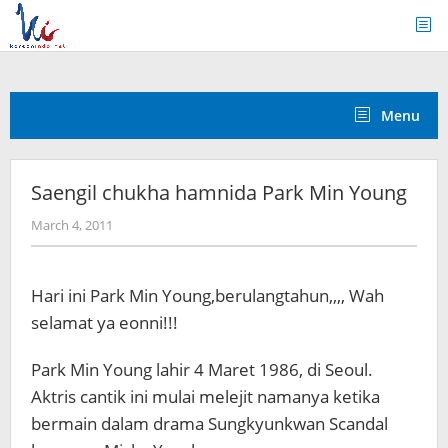
Skip
to
content
Menu
Saengil chukha hamnida Park Min Young
by
March 4, 2011
Koreanindo
Hari ini Park Min Young,berulangtahun,,,, Wah
selamat ya eonni!!!
Park Min Young lahir 4 Maret 1986, di Seoul.
Aktris cantik ini mulai melejit namanya ketika
bermain dalam drama Sungkyunkwan Scandal