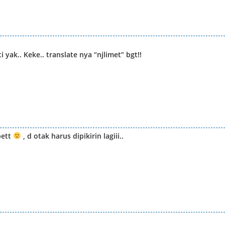
yak.. Keke.. translate nya “njlimet” bgt!!
pett
, d otak harus dipikirin lagiii..