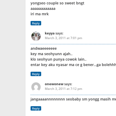
yongseo couple so sweet bngt
aaaaaaaaaaaa
iri ma mrk
Reply
keyya
says:
March 3, 2011 at 7:01 pm
andwaeeeeeee
key ma seohyunn ajah..
klo seohyun punya cowok lain..
entar key aku nyasar ma ce g bener…ga bolehh
Reply
onewonew
says:
March 3, 2011 at 7:12 pm
jangaaaannnnnnnn seobaby sm yongg masih mu
Reply