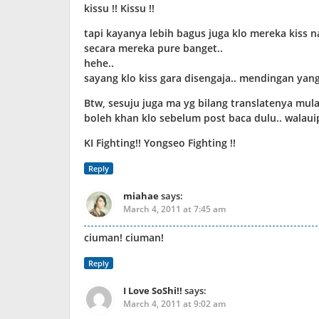
kissu !! Kissu !!
tapi kayanya lebih bagus juga klo mereka kiss n
secara mereka pure banget..
hehe..
sayang klo kiss gara disengaja.. mendingan yan
Btw, sesuju juga ma yg bilang translatenya mula
boleh khan klo sebelum post baca dulu.. walau
KI Fighting!! Yongseo Fighting !!
Reply
miahae
says:
March 4, 2011 at 7:45 am
ciuman! ciuman!
Reply
I Love SoShi!!
says:
March 4, 2011 at 9:02 am