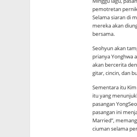
Minggu lagu, pasa
pemotretan pernik
Selama siaran di m
mereka akan diun
bersama.
Seohyun akan tamp
prianya Yonghwa 
akan bercerita de
gitar, cincin, dan b
Sementara itu Kim
itu yang menunjuk
pasangan YongSeo
pasangan ini menja
Married”, memang
ciuman selama pe