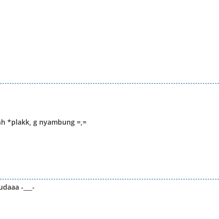
hh *plakk, g nyambung =,=
daaa -___-