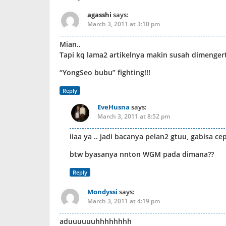
agasshi
says:
March 3, 2011 at 3:10 pm
Mian..
Tapi kq lama2 artikelnya makin susah dimengerti 
“YongSeo bubu” fighting!!!
Reply
EveHusna
says:
March 3, 2011 at 8:52 pm
iiaa ya .. jadi bacanya pelan2 gtuu, gabisa ce
btw byasanya nnton WGM pada dimana??
Reply
Mondyssi
says:
March 3, 2011 at 4:19 pm
aduuuuuuhhhhhhhh