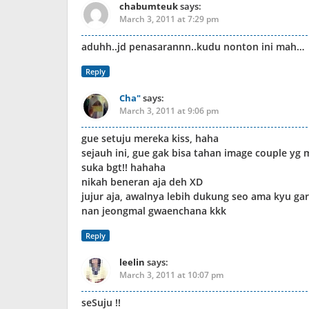
chabumteuk
says:
March 3, 2011 at 7:29 pm
aduhh..jd penasarannn..kudu nonton ini mah…
Reply
Cha"
says:
March 3, 2011 at 9:06 pm
gue setuju mereka kiss, haha
sejauh ini, gue gak bisa tahan image couple yg
suka bgt!! hahaha
nikah beneran aja deh XD
jujur aja, awalnya lebih dukung seo ama kyu ga
nan jeongmal gwaenchana kkk
Reply
leelin
says:
March 3, 2011 at 10:07 pm
seSuju !!