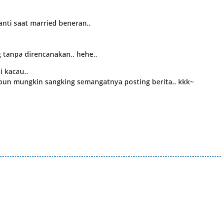
anti saat married beneran..
g tanpa direncanakan.. hehe..
i kacau..
ipun mungkin sangking semangatnya posting berita.. kkk~