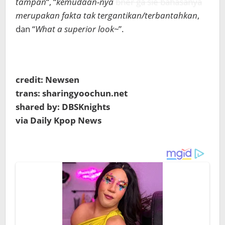
tampan
“, “
kemudaan-nya
bner ga sie bahasanya
merupakan fakta tak tergantikan/terbantahkan
,
dan “
What a superior look~
”.
credit: Newsen
trans: sharingyoochun.net
shared by: DBSKnights
via Daily Kpop News