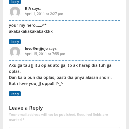
Reply
RIA
says:
April 1, 2011 at 2:27 pm
your my hero……^*
akakakakakakakakkkk
Reply
love@mjjeje
says:
April 15, 2011 at 7:55 pm
Aku ga tau JJ itu oplas ato ga, tp ak harap dia tuh ga
oplas.
Dan kalo pun dia oplas, pasti dia pnya alasan sndiri.
But i love you, JJ oppa!!!!^_^
Reply
Leave a Reply
Your email address will not be published.
Required fields are
marked
*