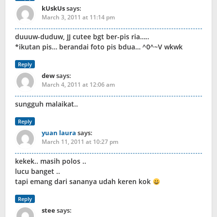
kUskUs
says:
March 3, 2011 at 11:14 pm
duuuw-duduw, JJ cutee bgt ber-pis ria…..
*ikutan pis… berandai foto pis bdua… ^0^~V wkwk
Reply
dew
says:
March 4, 2011 at 12:06 am
sungguh malaikat..
Reply
yuan laura
says:
March 11, 2011 at 10:27 pm
kekek.. masih polos ..
lucu banget ..
tapi emang dari sananya udah keren kok
Reply
stee
says: