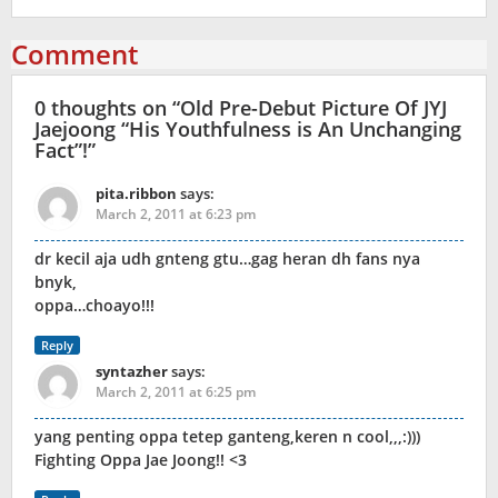
Comment
0 thoughts on “
Old Pre-Debut Picture Of JYJ
Jaejoong “His Youthfulness is An Unchanging
Fact”!
”
pita.ribbon
says:
March 2, 2011 at 6:23 pm
dr kecil aja udh gnteng gtu…gag heran dh fans nya
bnyk,
oppa…choayo!!!
Reply
syntazher
says:
March 2, 2011 at 6:25 pm
yang penting oppa tetep ganteng,keren n cool,,,:)))
Fighting Oppa Jae Joong!! <3