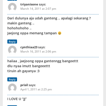
triyanisone
says:
March 14, 2011 at 2:07 pm
Dari dulunya aja udah ganteng .. apalagi sekarang ?
makin ganteng ..
hohohohoho ..
Jaejong oppa memang tampan
Reply
cynthiaa23
says:
March 16, 2011 at 2:06 pm
haiiaa , jaejoong oppa gantenngg bangeettt
dlu nyaa imutt bangeeettt
tiruin ah gayanya :3
Reply
prisil
says:
April 1, 2011 at 2:25 pm
I LOVE U “JJ”