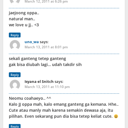
March 12, 2011 at 6:26 pm
jaejoong oppa..
natural man..
we love u jj.. <3
Reply
uno_wa
says:
March 13, 2011 at 8:01 pm
sekali ganteng tetep ganteng
gak bisa diubah lagi… udah takdir sih
Reply
Isyana el Snitch
says:
March 13, 2011 at 11:10 pm
Neomu coahaeyo.. ^^
Kalo JJ oppa mah, kalo emang ganteng ga kemana. Hhe..
Cute atau manly mah karena semakin dewasa aja, itu
pilihan. Even sekarang pun dia bisa tetep keliat cute.
Reply