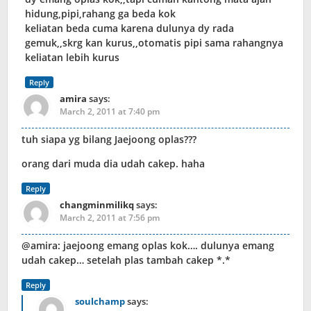
hidung,pipi,rahang ga beda kok
keliatan beda cuma karena dulunya dy rada
gemuk,,skrg kan kurus,,otomatis pipi sama rahangnya
keliatan lebih kurus
Reply
amira
says:
March 2, 2011 at 7:40 pm
tuh siapa yg bilang Jaejoong oplas???
orang dari muda dia udah cakep. haha
Reply
changminmilikq
says:
March 2, 2011 at 7:56 pm
@amira: jaejoong emang oplas kok…. dulunya emang
udah cakep… setelah plas tambah cakep *.*
Reply
soulchamp
says: