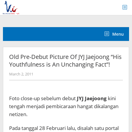
Skip
to
content
Menu
Old Pre-Debut Picture Of JYJ Jaejoong “His
Youthfulness is An Unchanging Fact”!
by
March 2, 2011
Koreanindo
Foto close-up sebelum debut
JYJ Jaejoong
kini
tengah menjadi pembicaraan hangat dikalangan
netizen.
Pada tanggal 28 Februari lalu, disalah satu portal