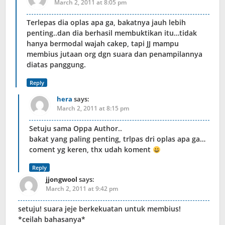
March 2, 2011 at 8:05 pm
Terlepas dia oplas apa ga, bakatnya jauh lebih
penting..dan dia berhasil membuktikan itu…tidak
hanya bermodal wajah cakep, tapi JJ mampu
membius jutaan org dgn suara dan penampilannya
diatas panggung.
Reply
hera
says:
March 2, 2011 at 8:15 pm
Setuju sama Oppa Author..
bakat yang paling penting, trlpas dri oplas apa ga…
coment yg keren, thx udah koment
Reply
jjongwool
says:
March 2, 2011 at 9:42 pm
setuju! suara jeje berkekuatan untuk membius!
*ceilah bahasanya*