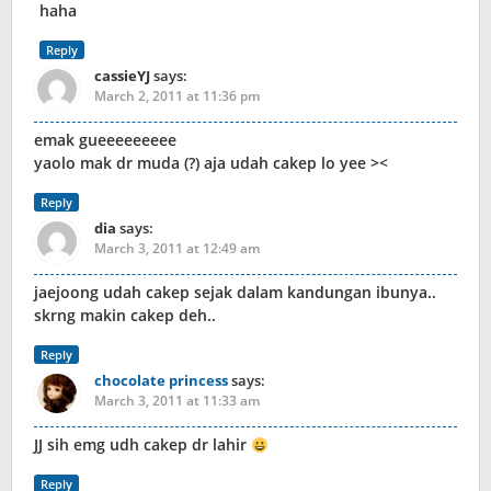
haha
Reply
cassieYJ
says:
March 2, 2011 at 11:36 pm
emak gueeeeeeeee
yaolo mak dr muda (?) aja udah cakep lo yee ><
Reply
dia
says:
March 3, 2011 at 12:49 am
jaejoong udah cakep sejak dalam kandungan ibunya..
skrng makin cakep deh..
Reply
chocolate princess
says:
March 3, 2011 at 11:33 am
JJ sih emg udh cakep dr lahir
Reply