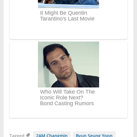
Tagged
2AM Changmin
Byun Seung Yoon