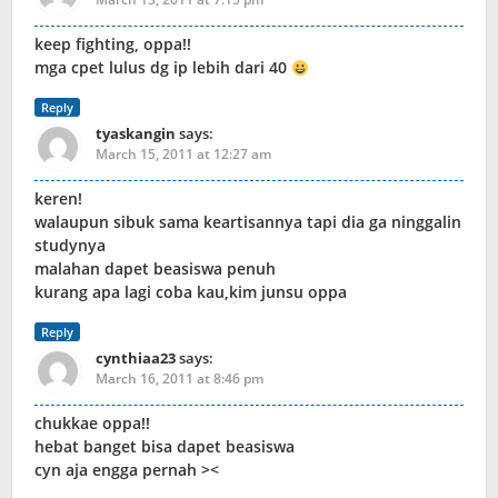
keep fighting, oppa!!
mga cpet lulus dg ip lebih dari 40
Reply
tyaskangin
says:
March 15, 2011 at 12:27 am
keren!
walaupun sibuk sama keartisannya tapi dia ga ninggalin
studynya
malahan dapet beasiswa penuh
kurang apa lagi coba kau,kim junsu oppa
Reply
cynthiaa23
says:
March 16, 2011 at 8:46 pm
chukkae oppa!!
hebat banget bisa dapet beasiswa
cyn aja engga pernah ><