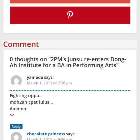
Comment
0 thoughts on “
2PM’s Junsu re-enters Dong-
Ah Institute for a BA in Performing Arts
”
yamada
says:
March 1, 2011 at 7:26 pm
Fighting oppa…
mdh2an cpet lulus,,,
Aminnn
^^
Reply
chocolate princess
says:
March 1, 2011 at 9:36 pm