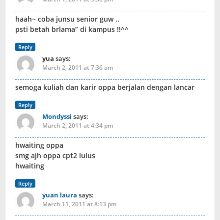
haah~ coba junsu senior guw ..
psti betah brlama” di kampus !!^^
Reply
yua
says:
March 2, 2011 at 7:36 am
semoga kuliah dan karir oppa berjalan dengan lancar
Reply
Mondyssi
says:
March 2, 2011 at 4:34 pm
hwaiting oppa
smg ajh oppa cpt2 lulus
hwaiting
Reply
yuan laura
says:
March 11, 2011 at 8:13 pm