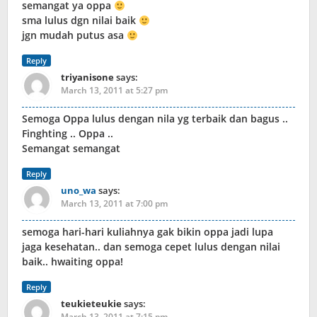
semangat ya oppa
sma lulus dgn nilai baik
jgn mudah putus asa
Reply
triyanisone
says:
March 13, 2011 at 5:27 pm
Semoga Oppa lulus dengan nila yg terbaik dan bagus ..
Finghting .. Oppa ..
Semangat semangat
Reply
uno_wa
says:
March 13, 2011 at 7:00 pm
semoga hari-hari kuliahnya gak bikin oppa jadi lupa
jaga kesehatan.. dan semoga cepet lulus dengan nilai
baik.. hwaiting oppa!
Reply
teukieteukie
says:
March 13, 2011 at 7:15 pm