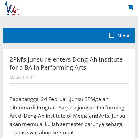
Skip
to
content
Menu
2PM’s Junsu re-enters Dong-Ah Institute
for a BA in Performing Arts
by
March 1, 2011
Koreanindo
Pada tanggal 24 Februari,Junsu 2PM,telah
diterima di Program Sarjana jurusan Performing
Art di Dong-Ah Institute of Media and Arts. Junsu
akan memulai kuliah semester barunya sebagai
mahasiswa tahun keempat.