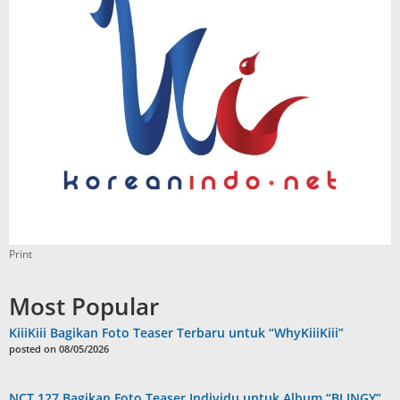
Print
Most Popular
KiiiKiii Bagikan Foto Teaser Terbaru untuk “WhyKiiiKiii”
posted on 08/05/2026
NCT 127 Bagikan Foto Teaser Individu untuk Album “BLINGY”