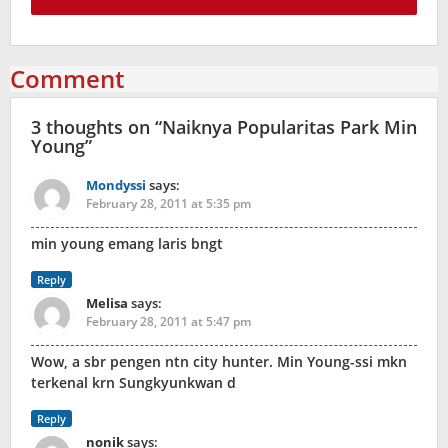
Comment
3 thoughts on “
Naiknya Popularitas Park Min
Young
”
Mondyssi
says:
February 28, 2011 at 5:35 pm
min young emang laris bngt
Reply
Melisa
says:
February 28, 2011 at 5:47 pm
Wow, a sbr pengen ntn city hunter. Min Young-ssi mkn
terkenal krn Sungkyunkwan d
Reply
nonik
says: