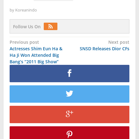
by
Koreanindo
Follow Us On
Post
Previous post
Next post
Actresses Shim Eun Ha &
SNSD Releases Dior CFs
navigation
Ha Ji Won Attended Big
Bang’s “2011 Big Show”