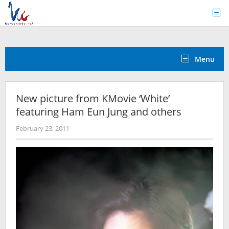
Skip
to
content
Menu
New picture from KMovie ‘White’
featuring Ham Eun Jung and others
by
February 23, 2011
Koreanindo