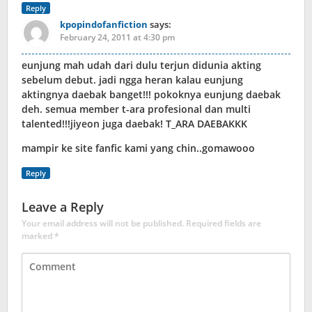
Reply
kpopindofanfiction
says:
February 24, 2011 at 4:30 pm
eunjung mah udah dari dulu terjun didunia akting
sebelum debut. jadi ngga heran kalau eunjung
aktingnya daebak banget!!! pokoknya eunjung daebak
deh. semua member t-ara profesional dan multi
talented!!!jiyeon juga daebak! T_ARA DAEBAKKK
mampir ke site fanfic kami yang chin..gomawooo
Reply
Leave a Reply
Your email address will not be published.
Required fields are
marked
*