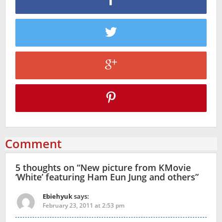
Comment
5 thoughts on “
New picture from KMovie
‘White’ featuring Ham Eun Jung and others
”
Ebiehyuk
says:
February 23, 2011 at 2:53 pm