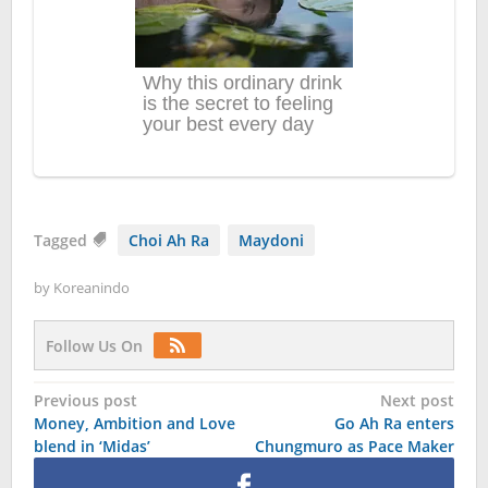
Tagged
Choi Ah Ra
Maydoni
by
Koreanindo
Follow Us On
Post
Previous post
Next post
Money, Ambition and Love
Go Ah Ra enters
navigation
blend in ‘Midas’
Chungmuro as Pace Maker