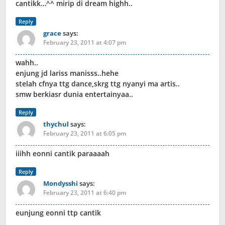
cantikk…^^ mirip di dream highh..
Reply
grace
says:
February 23, 2011 at 4:07 pm
wahh..
enjung jd lariss manisss..hehe
stelah cfnya ttg dance,skrg ttg nyanyi ma artis..
smw berkiasr dunia entertainyaa..
Reply
thychul
says:
February 23, 2011 at 6:05 pm
iiihh eonni cantik paraaaah
Reply
Mondysshi
says:
February 23, 2011 at 6:40 pm
eunjung eonni ttp cantik