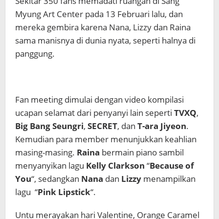
Sekitar 350 fans memadati ruangan di Sang
Myung Art Center pada 13 Februari lalu, dan
mereka gembira karena Nana, Lizzy dan Raina
sama manisnya di dunia nyata, seperti halnya di
panggung.
Fan meeting dimulai dengan video kompilasi
ucapan selamat dari penyanyi lain seperti
TVXQ
,
Big Bang
Seungri
,
SECRET
, dan
T-ara
Jiyeon
.
Kemudian para member menunjukkan keahlian
masing-masing.
Raina
bermain piano sambil
menyanyikan lagu
Kelly Clarkson
“
Because of
You
“, sedangkan
Nana
dan
Lizzy
menampilkan
lagu “
Pink Lipstick
“.
Untu merayakan hari Valentine, Orange Caramel