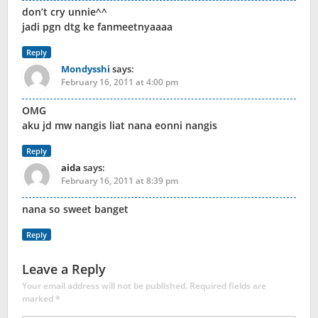
don’t cry unnie^^
jadi pgn dtg ke fanmeetnyaaaa
Reply
Mondysshi
says:
February 16, 2011 at 4:00 pm
OMG
aku jd mw nangis liat nana eonni nangis
Reply
aida
says:
February 16, 2011 at 8:39 pm
nana so sweet banget
Reply
Leave a Reply
Your email address will not be published.
Required fields are
marked
*