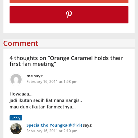
Comment
4 thoughts on “
Orange Caramel holds their
first fan meeting
”
me
says:
February 16, 2011 at 1:53 pm
Howaaaa…
jadi ikutan sedih liat nana nangis..
mau dunk ikutan fanmeetnya…
Reply
SpecialChoiYoungRa(최영라)
says:
February 16, 2011 at 2:10 pm