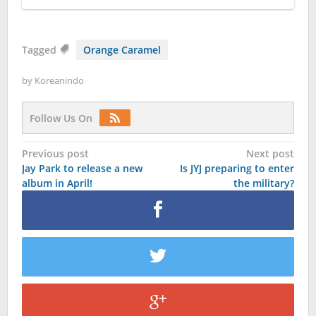
Tagged
Orange Caramel
by
Koreanindo
Follow Us On
Post
Previous post
Next post
Jay Park to release a new
Is JYJ preparing to enter
navigation
album in April!
the military?