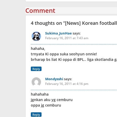
Comment
4 thoughts on “
[News] Korean football
Sukima_JunHae
says:
February 16, 2011 at 7:43 am
hahaha,
trnyata Ki oppa suka seohyun onnie!
brharap bs liat Ki oppa di BPL.. liga skotlandia g
Reply
Mondysshi
says:
February 16, 2011 at 4:16 pm
hahahaha
jgnkan aku yg cemburu
oppa jg cemburu
Reply