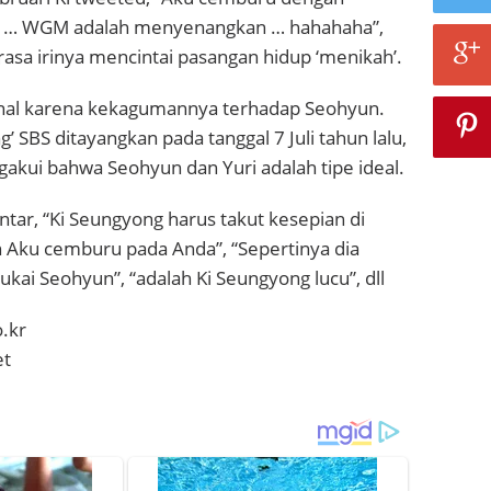
 … WGM adalah menyenangkan … hahahaha”,
asa irinya mencintai pasangan hidup ‘menikah’.
nal karena kekagumannya terhadap Seohyun.
’ SBS ditayangkan pada tanggal 7 Juli tahun lalu,
akui bahwa Seohyun dan Yuri adalah tipe ideal.
ar, “Ki Seungyong harus takut kesepian di
h Aku cemburu pada Anda”, “Sepertinya dia
ai Seohyun”, “adalah Ki Seungyong lucu”, dll
.kr
et