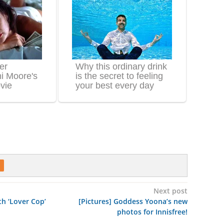
Next post
h ‘Lover Cop’
[Pictures] Goddess Yoona’s new
photos for Innisfree!