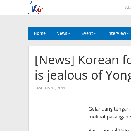
Skip
Au
to
content
Home
News
Event
Interview
[News] Korean fo
is jealous of Yo
by
February 16, 2011
Koreanindo
Gelandang tengah 
melihat pasangan 
Pada tanggal 15 F