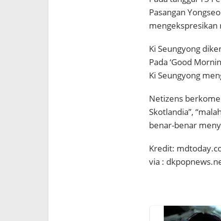
Pasangan Yongseo
mengekspresikan r
Ki Seungyong dike
Pada ‘Good Morning
Ki Seungyong meng
Netizens berkoment
Skotlandia”, “mala
benar-benar menyuk
Kredit: mdtoday.co
via : dkpopnews.n