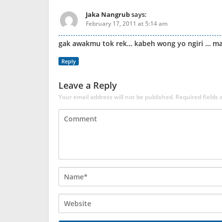
Jaka Nangrub
says:
February 17, 2011 at 5:14 am
gak awakmu tok rek… kabeh wong yo ngiri … m
Reply
Leave a Reply
Your email address will not be published.
Required fields