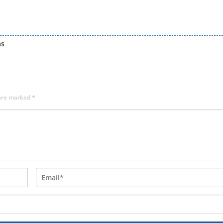
as
 are marked
*