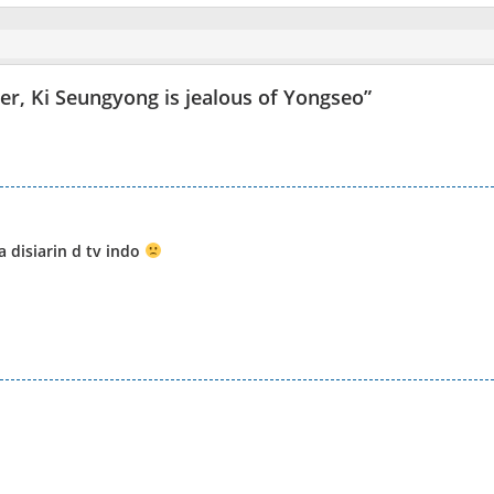
er, Ki Seungyong is jealous of Yongseo
”
a disiarin d tv indo