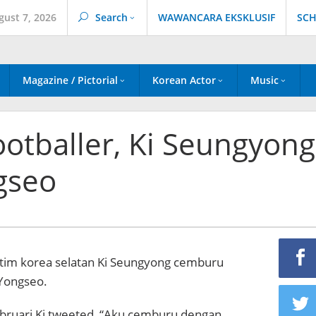
gust 7, 2026
Search
WAWANCARA EKSKLUSIF
SCH
Magazine / Pictorial
Korean Actor
Music
otballer, Ki Seungyong
ngseo
tim korea selatan Ki Seungyong cemburu
Yongseo.
ebruari Ki tweeted, “Aku cemburu dengan