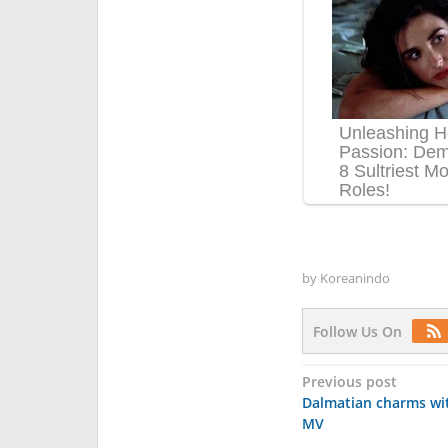
by
Koreanindo
Follow Us On
Post
Previous post
Dalmatian charms wit
navigation
MV