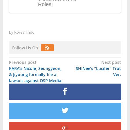
by
Koreanindo
Follow Us On
Post
Previous post
Next post
KARA’s Nicole, Seungyeon,
SHINee’s “Lucifer” Trot
navigation
& Jiyoung formally file a
Ver.
lawsuit against DSP Media