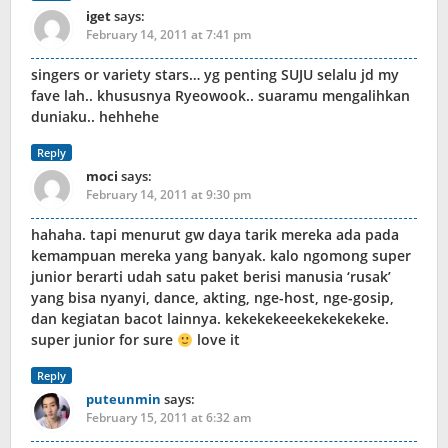
iget
says:
February 14, 2011 at 7:41 pm
singers or variety stars… yg penting SUJU selalu jd my
fave lah.. khususnya Ryeowook.. suaramu mengalihkan
duniaku.. hehhehe
Reply
moci
says:
February 14, 2011 at 9:30 pm
hahaha. tapi menurut gw daya tarik mereka ada pada
kemampuan mereka yang banyak. kalo ngomong super
junior berarti udah satu paket berisi manusia ‘rusak’
yang bisa nyanyi, dance, akting, nge-host, nge-gosip,
dan kegiatan bacot lainnya. kekekekeeekekekekeke.
super junior for sure
love it
Reply
puteunmin
says:
February 15, 2011 at 6:32 am