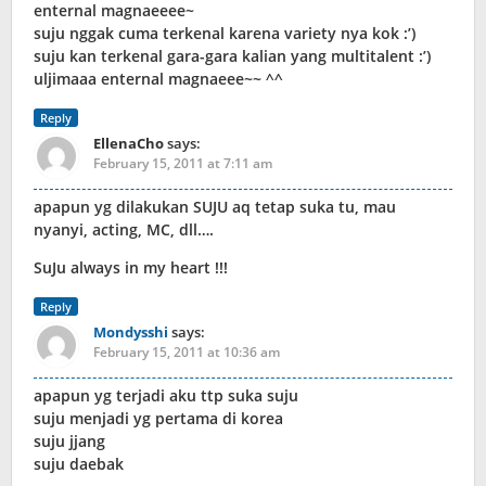
enternal magnaeeee~
suju nggak cuma terkenal karena variety nya kok :’)
suju kan terkenal gara-gara kalian yang multitalent :’)
uljimaaa enternal magnaeee~~ ^^
Reply
EllenaCho
says:
February 15, 2011 at 7:11 am
apapun yg dilakukan SUJU aq tetap suka tu, mau
nyanyi, acting, MC, dll….
SuJu always in my heart !!!
Reply
Mondysshi
says:
February 15, 2011 at 10:36 am
apapun yg terjadi aku ttp suka suju
suju menjadi yg pertama di korea
suju jjang
suju daebak