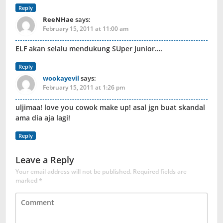
Reply
ReeNHae
says:
February 15, 2011 at 11:00 am
ELF akan selalu mendukung SUper Junior….
Reply
wookayevil
says:
February 15, 2011 at 1:26 pm
uljimaa! love you cowok make up! asal jgn buat skandal
ama dia aja lagi!
Reply
Leave a Reply
Your email address will not be published.
Required fields are
marked
*