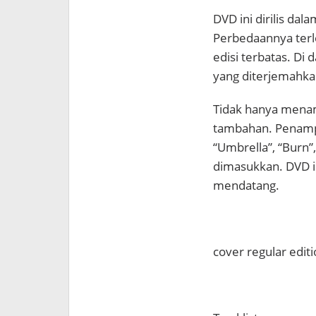
DVD ini dirilis dala
Perbedaannya terl
edisi terbatas. Di 
yang diterjemahkan
Tidak hanya menamp
tambahan. Penamp
“Umbrella”, “Burn”,
dimasukkan. DVD in
mendatang.
cover regular edit