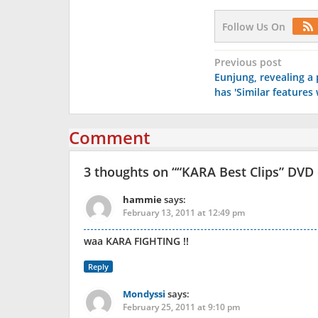
Follow Us On
Post
Previous post
Eunjung, revealing a 
navigation
has ′Similar features 
Comment
3 thoughts on “
“KARA Best Clips” DVD 
hammie
says:
February 13, 2011 at 12:49 pm
waa KARA FIGHTING !!
Reply
Mondyssi
says:
February 25, 2011 at 9:10 pm