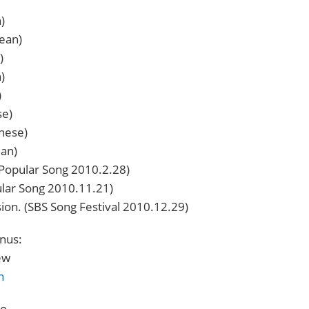
)
rean)
)
)
)
se)
nese)
an)
 Popular Song 2010.2.28)
ular Song 2010.11.21)
sion. (SBS Song Festival 2010.12.29)
nus:
ew
n
oo