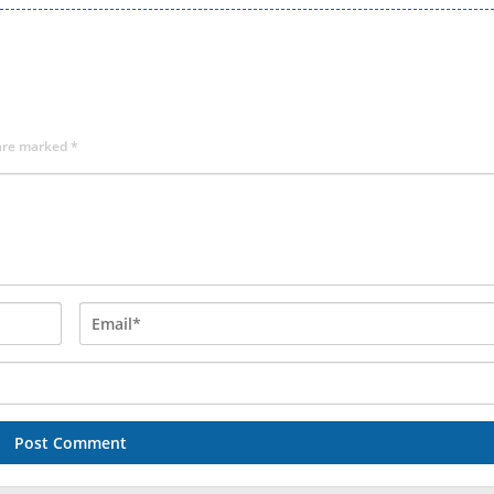
 are marked
*