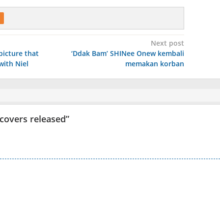
Next post
picture that
‘Ddak Bam’ SHINee Onew kembali
with Niel
memakan korban
covers released
”