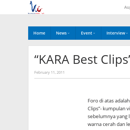
Skip
Au
to
content
Home
News
Event
Interview
“KARA Best Clips
by
February 11, 2011
Koreanindo
Foro di atas adala
Clips”- kumpulan v
sebelumnya yang le
warna cerah dan l