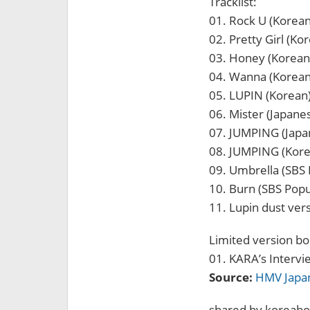
Tracklist:
01. Rock U (Korean
02. Pretty Girl (Ko
03. Honey (Korean
04. Wanna (Korean
05. LUPIN (Korean
06. Mister (Japane
07. JUMPING (Japa
08. JUMPING (Kore
09. Umbrella (SBS
10. Burn (SBS Pop
11. Lupin dust ver
Limited version bo
01. KARA’s Intervi
Source:
HMV Japa
shared by koreab