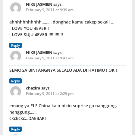
NIKE JASMIEN
says:
February 9, 2011 at 9:39 am
ahhhhhhhhhhh……… donghae kamu cakep sekali …
I LOVE YOU 4EVER !
I LOVE SUJU 4EVER !!!!!!!!!!!!
Reply
NIKE JASMIEN
says:
February 9, 2011 at 9:43 am
SEMOGA BINTANGNYA SELALU ADA DI HATIMU ! OK !
Reply
chazira
says:
February 9, 2011 at 2:29 pm
emang ya ELF China kalo bikin suprise ga nanggung-
nanggung……
ckckckc…DAEBAK!
Reply