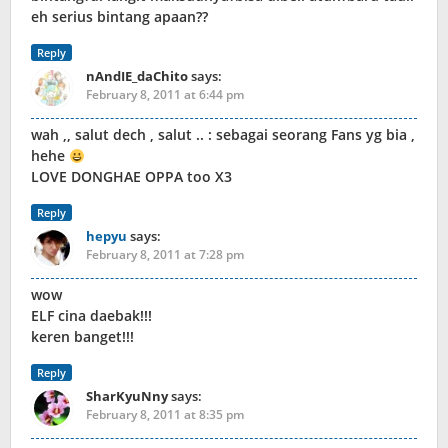
eh serius bintang apaan??
Reply
nAndIE_daChito
says:
February 8, 2011 at 6:44 pm
wah ,, salut dech , salut .. : sebagai seorang Fans yg bia ,
hehe
LOVE DONGHAE OPPA too X3
Reply
hepyu
says:
February 8, 2011 at 7:28 pm
wow
ELF cina daebak!!!
keren banget!!!
Reply
SharKyuNny
says:
February 8, 2011 at 8:35 pm