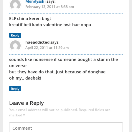
Mondysshi
says:
February 13, 2011 at 8:38 am
ELF china keren bngt
kreatif beli kado valentine bwt hae oppa
Reply
haeaddicted
says:
April 22, 2011 at 11:29 am
sounds like nonsense if someone bought a star in the
universe
but they have do that..just because of donghae
oh my.. daebak!
Reply
Leave a Reply
Your email address will not be published.
Required fields are
marked
*