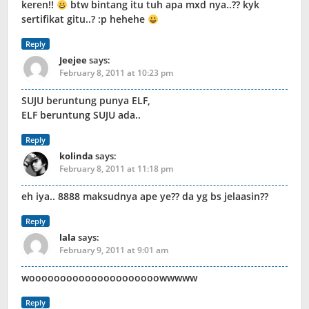
keren!!
btw bintang itu tuh apa mxd nya..?? kyk
sertifikat gitu..? :p hehehe
Reply
Jeejee
says:
February 8, 2011 at 10:23 pm
SUJU beruntung punya ELF,
ELF beruntung SUJU ada..
Reply
kolinda
says:
February 8, 2011 at 11:18 pm
eh iya.. 8888 maksudnya ape ye?? da yg bs jelaasin??
Reply
lala
says:
February 9, 2011 at 9:01 am
wooooooooooooooooooooowwwww
Reply