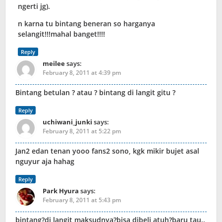
ngerti jg).
n karna tu bintang beneran so harganya
selangit!!!mahal banget!!!!
Reply
meilee
says:
February 8, 2011 at 4:39 pm
Bintang betulan ? atau ? bintang di langit gitu ?
Reply
uchiwani_junki
says:
February 8, 2011 at 5:22 pm
Jan2 edan tenan yooo fans2 sono, kgk mikir bujet asal
nguyur aja hahag
Reply
Park Hyura
says:
February 8, 2011 at 5:43 pm
bintang?di langit maksudnya?bisa dibeli atuh?baru tau..