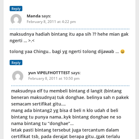
Reply
Manda
says:
February 8, 2011 at 4:22 pm
maksudnya hadiah bintang itu apa sih ?? hehe mian gak
ngerti … >.<
tolong yaa Chingu.. bagi yg ngerti tolong dijawab …
Reply
yun VIPELFHOTTTEST
says:
February 8, 2011 at 10:50 pm
maksudnya elf tu membeli bintang d langit (bintang
beneran maksudnya) tuk donghae. belinya sah n pakek
semacam sertifikat gitu….
mang ada bintang2 yg bisa d beli n klo udah d beli
bintang tu punya nama..kyk bintang donghae ne so
nama bintang tu “donghae”…
letak pasti bintang tersebut juga tercantum dalam
certifikat tsb, pada derajat berapa gitu..(gak terlalu