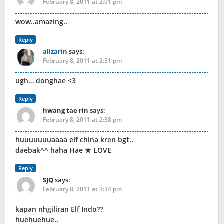
February 8, 2011 at 2:01 pm
wow..amazing..
Reply
alizarin
says:
February 8, 2011 at 2:31 pm
ugh… donghae <3
Reply
hwang tae rin
says:
February 8, 2011 at 2:38 pm
huuuuuuuaaaa elf china kren bgt..
daebak^^ haha Hae ★ LOVE
Reply
SJQ
says:
February 8, 2011 at 3:34 pm
kapan nhgiliran Elf Indo??
huehuehue..