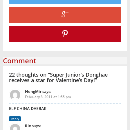
Comment
22 thoughts on “
Super Junior’s Donghae
receives a star for Valentine’s Day!
”
NengMir
says:
February 8, 2011 at 1:55 pm
ELF CHINA DAEBAK
Reply
Rie
says: