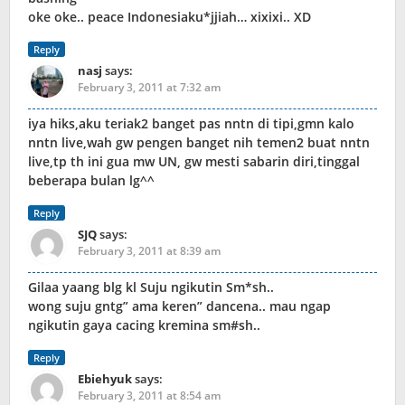
oke oke.. peace Indonesiaku*jjiah… xixixi.. XD
Reply
nasj
says:
February 3, 2011 at 7:32 am
iya hiks,aku teriak2 banget pas nntn di tipi,gmn kalo
nntn live,wah gw pengen banget nih temen2 buat nntn
live,tp th ini gua mw UN, gw mesti sabarin diri,tinggal
beberapa bulan lg^^
Reply
SJQ
says:
February 3, 2011 at 8:39 am
Gilaa yaang blg kl Suju ngikutin Sm*sh..
wong suju gntg” ama keren” dancena.. mau ngap
ngikutin gaya cacing kremina sm#sh..
Reply
Ebiehyuk
says:
February 3, 2011 at 8:54 am