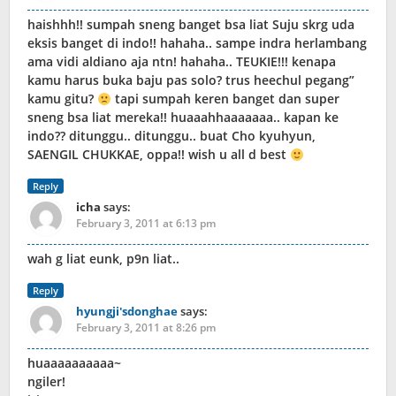
haishhh!! sumpah sneng banget bsa liat Suju skrg uda
eksis banget di indo!! hahaha.. sampe indra herlambang
ama vidi aldiano aja ntn! hahaha.. TEUKIE!!! kenapa
kamu harus buka baju pas solo? trus heechul pegang”
kamu gitu?
tapi sumpah keren banget dan super
sneng bsa liat mereka!! huaaahhaaaaaaa.. kapan ke
indo?? ditunggu.. ditunggu.. buat Cho kyuhyun,
SAENGIL CHUKKAE, oppa!! wish u all d best
Reply
icha
says:
February 3, 2011 at 6:13 pm
wah g liat eunk, p9n liat..
Reply
hyungji'sdonghae
says:
February 3, 2011 at 8:26 pm
huaaaaaaaaaa~
ngiler!