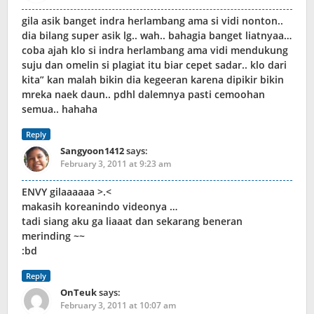
gila asik banget indra herlambang ama si vidi nonton..
dia bilang super asik lg.. wah.. bahagia banget liatnyaa…
coba ajah klo si indra herlambang ama vidi mendukung
suju dan omelin si plagiat itu biar cepet sadar.. klo dari
kita” kan malah bikin dia kegeeran karena dipikir bikin
mreka naek daun.. pdhl dalemnya pasti cemoohan
semua.. hahaha
Reply
Sangyoon1412
says:
February 3, 2011 at 9:23 am
ENVY gilaaaaaa >.<
makasih koreanindo videonya …
tadi siang aku ga liaaat dan sekarang beneran
merinding ~~
:bd
Reply
OnTeuk
says:
February 3, 2011 at 10:07 am