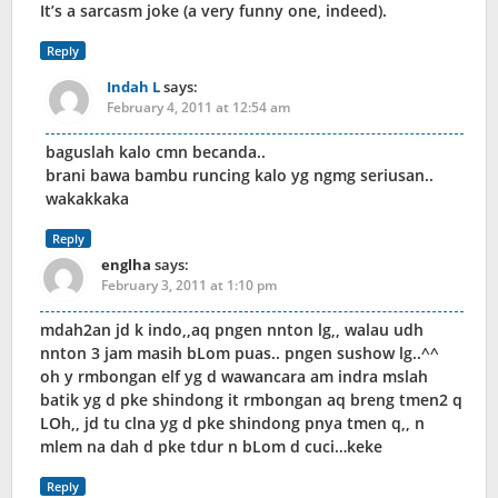
It’s a sarcasm joke (a very funny one, indeed).
Reply
Indah L
says:
February 4, 2011 at 12:54 am
baguslah kalo cmn becanda..
brani bawa bambu runcing kalo yg ngmg seriusan..
wakakkaka
Reply
englha
says:
February 3, 2011 at 1:10 pm
mdah2an jd k indo,,aq pngen nnton lg,, walau udh
nnton 3 jam masih bLom puas.. pngen sushow lg..^^
oh y rmbongan elf yg d wawancara am indra mslah
batik yg d pke shindong it rmbongan aq breng tmen2 q
LOh,, jd tu clna yg d pke shindong pnya tmen q,, n
mlem na dah d pke tdur n bLom d cuci…keke
Reply