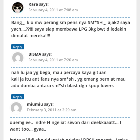
Rara
says:
February 4, 2011 at 7:08 am
Bang,,, klo mw perang sm pens nya SM*SH,,, ajak2 saya
yach….??!!! saya siap membawa LPG 3kg bwt diledakin
dimulut mereka!!!!
Reply
BISMA
says:
February 4, 2011 at 7:20 am
nah lu jaa yg bego, mau percaya kaya gituan
kali ja itu antifans nya sm*sh , yg emang berniat mau
adu domba antara sm*sh blast dgn kpop lovers
Reply
miumiu
says:
February 3, 2011 at 2:29 am
ouemgiee.. indre H ngeliat siwon dari deekkaaatt… I
want too… gyaa..
Indra n Vidi should watch original DBSK concert.. I miss