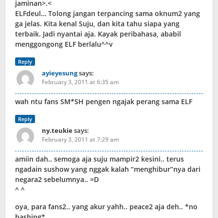
jaminan>.<
ELFdeul… Tolong jangan terpancing sama oknum2 yang
ga jelas. Kita kenal Suju, dan kita tahu siapa yang
terbaik. Jadi nyantai aja. Kayak peribahasa, ababil
menggongong ELF berlalu^^v
Reply
ayieyesung
says:
February 3, 2011 at 6:35 am
wah ntu fans SM*SH pengen ngajak perang sama ELF
Reply
ny.teukie
says:
February 3, 2011 at 7:29 am
amiin dah.. semoga aja suju mampir2 kesini.. terus
ngadain sushow yang nggak kalah “menghibur”nya dari
negara2 sebelumnya.. =D
^ ^
oya, para fans2.. yang akur yahh.. peace2 aja deh.. *no
bashing*