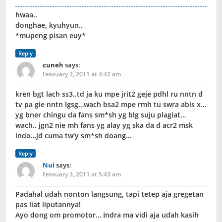
hwaa..
donghae, kyuhyun..
*mupeng pisan euy*
Reply
cuneh
says:
February 3, 2011 at 4:42 am
kren bgt lach ss3..td ja ku mpe jrit2 geje pdhl ru nntn d
tv pa gie nntn lgsg…wach bsa2 mpe rmh tu swra abis x…
yg bner chingu da fans sm*sh yg blg suju plagiat…
wach.. jgn2 nie mh fans yg alay yg ska da d acr2 msk
indo…jd cuma tw’y sm*sh doang…
Reply
Nui
says:
February 3, 2011 at 5:43 am
Padahal udah nonton langsung, tapi tetep aja gregetan
pas liat liputannya!
Ayo dong om promotor… Indra ma vidi aja udah kasih