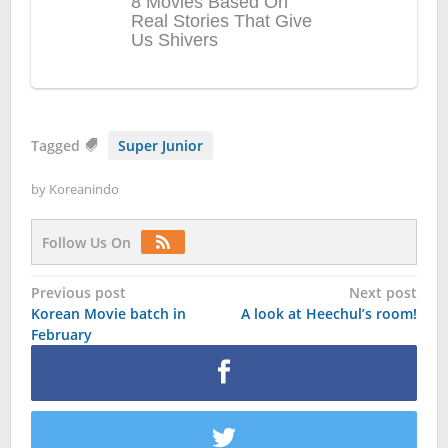
Tagged
Super Junior
by
Koreanindo
Follow Us On
Post
Previous post
Next post
Korean Movie batch in
A look at Heechul’s room!
navigation
February