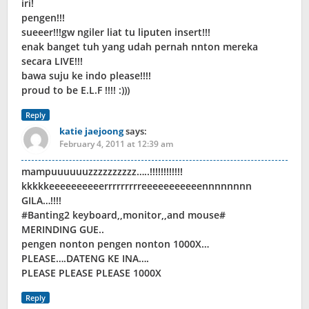
iri!
pengen!!!
sueeer!!!gw ngiler liat tu liputen insert!!!
enak banget tuh yang udah pernah nnton mereka
secara LIVE!!!
bawa suju ke indo please!!!!
proud to be E.L.F !!!! :)))
Reply
katie jaejoong
says:
February 4, 2011 at 12:39 am
mampuuuuuuzzzzzzzzzz…..!!!!!!!!!!!!
kkkkkeeeeeeeeeerrrrrrrrreeeeeeeeeeennnnnnnn
GILA…!!!!
#Banting2 keyboard,,monitor,,and mouse#
MERINDING GUE..
pengen nonton pengen nonton 1000X…
PLEASE….DATENG KE INA….
PLEASE PLEASE PLEASE 1000X
Reply