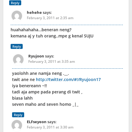
Reply
hehehe
says:
February 3, 2011 at 2:35 am
huahahahaha…beneran neng?
kemana aj y tuh orang..mpe g kenal SUJU
Reply
Ryujoon
says:
February 3, 2011 at 3:35 am
yaolohh ane namja neng .__.
twit ane ne
http://twitter.com/#!/Ryujoon17
iya benereann ~!!
tadi aja ampe pada perang di twit ,
biasa lahh
seven maho and seven homo _|_
Reply
ELFseyeon
says:
February 3, 2011 at 3:30 am