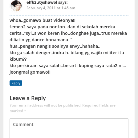
elfb2utyshawol
says:
February 4, 2011 at 1:45 am
whoa..gomawo buat videonya!!
temen2 saya pada nonton..dan di sekolah mereka
cerita..”syi..siwon keren lho..donghae juga..trus mereka
diliatin yg dance bonamana..”
hua..pengen nangis soalnya envy..hahaha..
klo ga salah denger..indra h. bilang yg wajib militer itu
kibum??
klo perkiraan saya salah..berarti kuping saya rada2 ni…
jeongmal gomawo!!
Reply
Leave a Reply
Your email address will not be published.
Required fields are
marked
*