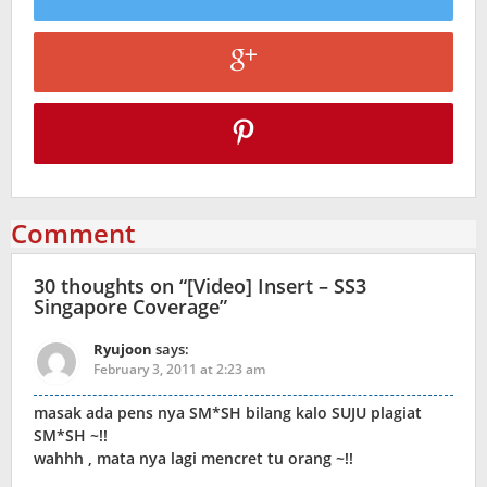
Comment
30 thoughts on “
[Video] Insert – SS3
Singapore Coverage
”
Ryujoon
says:
February 3, 2011 at 2:23 am
masak ada pens nya SM*SH bilang kalo SUJU plagiat
SM*SH ~!!
wahhh , mata nya lagi mencret tu orang ~!!