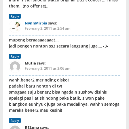
them.. (no offense)..
Reply
NynnMirpia
says:
February 3, 2011 at 2:54 am
mupeng beraaaaaaaaat…
jadi pengen nonton ss3 secara langsung juga…. -3-
Reply
Mutia
says:
February 3, 2011 at 3:06 am
wahh.bener2 merinding disko!
padahal baru nonton di tv!
smogaaa suju bener2 bisa ngadain sushow disini!!
apalagi pas liat shindong pake batik, siwon pake
blangkon,eunhyuk juga pake medalinya, wahhh semoga
mereka bener2 mau kesini!
Reply
R13zma
says: