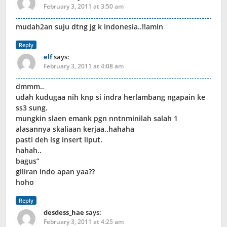
February 3, 2011 at 3:50 am
mudah2an suju dtng jg k indonesia..!!amin
Reply
elf
says:
February 3, 2011 at 4:08 am
dmmm..
udah kudugaa nih knp si indra herlambang ngapain ke
ss3 sung.
mungkin slaen emank pgn nntnminilah salah 1
alasannya skaliaan kerjaa..hahaha
pasti deh lsg insert liput.
hahah..
bagus”
giliran indo apan yaa??
hoho
Reply
desdess_hae
says:
February 3, 2011 at 4:25 am