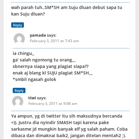
wah parah tuh..SM*SH am Suju dluan debut sapa tu
kan Suju dluan?
Reply
yamada
says:
February 3, 2011 at 7:43 am
ia chingu,,
ga’ salah ngomong tu orang,,,
sbnernya siapa yang plagiat siapa??
enak aj blang kl SUJU plagiat SM*SH,,,
*smbil ngasah golok
Reply
tiwi
says:
February 3, 2011 at 9:08 am
Ya ampun, yg di twitter itu sih maksudnya bercanda
=)). Justru dia nyindir SMASH tapi karena pake
sarkasme jd mungkin banyak elf yg salah paham. Coba
dibaca dan dimaknai baik2, jangan ditelan mentah2 ;).