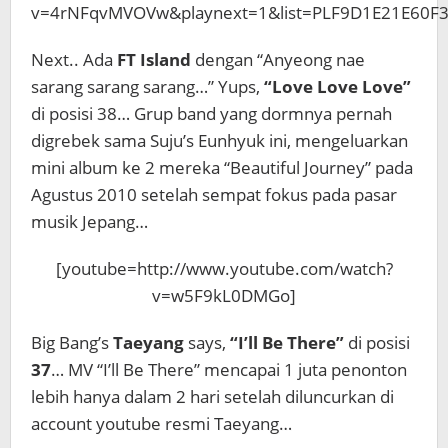
v=4rNFqvMVOVw&playnext=1&list=PLF9D1E21E60F3
Next.. Ada
FT Island
dengan “Anyeong nae
sarang sarang sarang…” Yups,
“Love Love Love”
di posisi 38… Grup band yang dormnya pernah
digrebek sama Suju’s Eunhyuk ini, mengeluarkan
mini album ke 2 mereka “Beautiful Journey” pada
Agustus 2010 setelah sempat fokus pada pasar
musik Jepang…
[youtube=http://www.youtube.com/watch?
v=w5F9kL0DMGo]
Big Bang’s
Taeyang
says,
“I’ll Be There”
di posisi
37
… MV “I’ll Be There” mencapai 1 juta penonton
lebih hanya dalam 2 hari setelah diluncurkan di
account youtube resmi Taeyang…