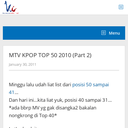
Skip
to
content
Menu
MTV KPOP TOP 50 2010 (Part 2)
by
January 30, 2011
Koreanindo
Minggu lalu udah liat list dari
posisi 50 sampai
41
…
Dan hari ini…kita liat yuk, posisi 40 sampai 31…
*ada bbrp MV yg gak disangka2 bakalan
nongkrong di Top 40*