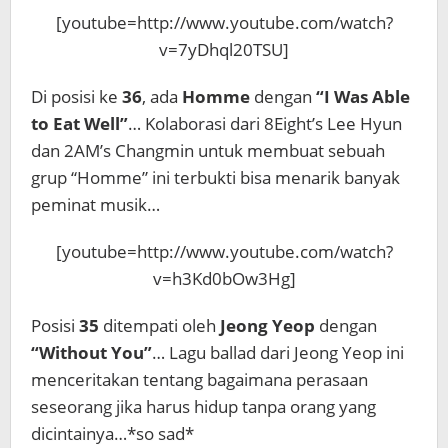
[youtube=http://www.youtube.com/watch?
v=7yDhql20TSU]
Di posisi ke
36
, ada
Homme
dengan
“I Was Able
to Eat Well”
… Kolaborasi dari 8Eight’s Lee Hyun
dan 2AM’s Changmin untuk membuat sebuah
grup “Homme” ini terbukti bisa menarik banyak
peminat musik…
[youtube=http://www.youtube.com/watch?
v=h3Kd0bOw3Hg]
Posisi
35
ditempati oleh
Jeong Yeop
dengan
“Without You”
… Lagu ballad dari Jeong Yeop ini
menceritakan tentang bagaimana perasaan
seseorang jika harus hidup tanpa orang yang
dicintainya…*so sad*