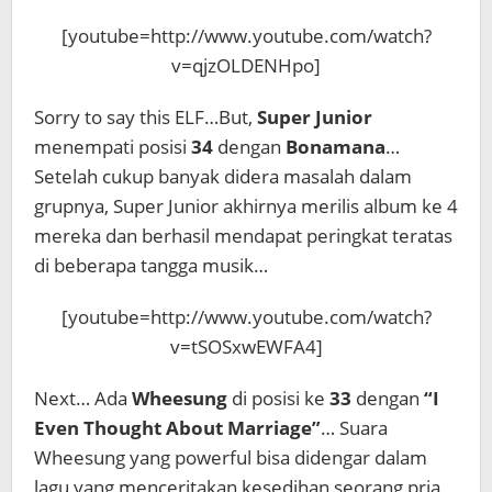
[youtube=http://www.youtube.com/watch?
v=qjzOLDENHpo]
Sorry to say this ELF…But,
Super Junior
menempati posisi
34
dengan
Bonamana
…
Setelah cukup banyak didera masalah dalam
grupnya, Super Junior akhirnya merilis album ke 4
mereka dan berhasil mendapat peringkat teratas
di beberapa tangga musik…
[youtube=http://www.youtube.com/watch?
v=tSOSxwEWFA4]
Next… Ada
Wheesung
di posisi ke
33
dengan
“I
Even Thought About Marriage”
… Suara
Wheesung yang powerful bisa didengar dalam
lagu yang menceritakan kesedihan seorang pria