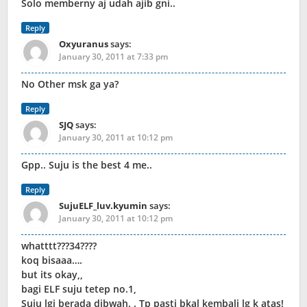
Solo memberny aj udah ajib gni..
Reply
Oxyuranus
says:
January 30, 2011 at 7:33 pm
No Other msk ga ya?
Reply
SJQ
says:
January 30, 2011 at 10:12 pm
Gpp.. Suju is the best 4 me..
Reply
SujuELF_luv.kyumin
says:
January 30, 2011 at 10:12 pm
whatttt???34????
koq bisaaa….
but its okay,,
bagi ELF suju tetep no.1,
Suju lgi berada dibwah. . Tp pasti bkal kembali lg k atas!