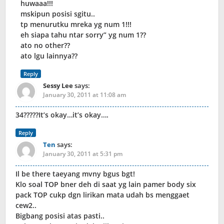
huwaaa!!!
mskipun posisi sgitu..
tp menurutku mreka yg num 1!!!
eh siapa tahu ntar sorry” yg num 1??
ato no other??
ato lgu lainnya??
Reply
Sessy Lee
says:
January 30, 2011 at 11:08 am
34?????It’s okay…it’s okay….
Reply
Ten
says:
January 30, 2011 at 5:31 pm
Il be there taeyang mvny bgus bgt!
Klo soal TOP bner deh di saat yg lain pamer body six
pack TOP cukp dgn lirikan mata udah bs menggaet
cew2..
Bigbang posisi atas pasti..