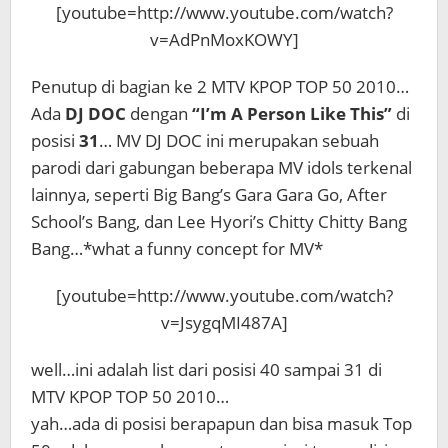
[youtube=http://www.youtube.com/watch?
v=AdPnMoxKOWY]
Penutup di bagian ke 2 MTV KPOP TOP 50 2010…
Ada
DJ DOC
dengan
“I’m A Person Like This”
di
posisi
31
… MV DJ DOC ini merupakan sebuah
parodi dari gabungan beberapa MV idols terkenal
lainnya, seperti Big Bang’s Gara Gara Go, After
School’s Bang, dan Lee Hyori’s Chitty Chitty Bang
Bang…*what a funny concept for MV*
[youtube=http://www.youtube.com/watch?
v=JsygqMI487A]
well…ini adalah list dari posisi 40 sampai 31 di
MTV KPOP TOP 50 2010…
yah…ada di posisi berapapun dan bisa masuk Top