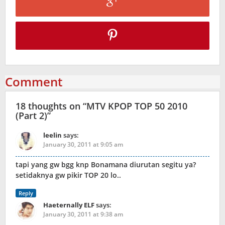
Comment
18 thoughts on “
MTV KPOP TOP 50 2010
(Part 2)
”
leelin
says:
January 30, 2011 at 9:05 am
tapi yang gw bgg knp Bonamana diurutan segitu ya?
setidaknya gw pikir TOP 20 lo..
Reply
Haeternally ELF
says:
January 30, 2011 at 9:38 am