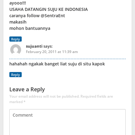
ayooo!!!
USAHA DATANGIN SUJU KE INDONESIA
caranya follow @SentraEnt
makasih
mohon bantuannya
Reply
sujuanti
says:
February 20, 2011 at 11:39 am
hahahah ngakak banget liat suju di situ kapok
Reply
Leave a Reply
Your email address will not be published.
Required fields are
marked
*