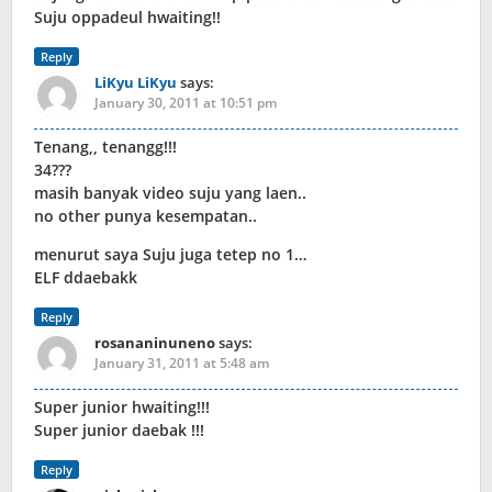
Suju oppadeul hwaiting!!
Reply
LiKyu LiKyu
says:
January 30, 2011 at 10:51 pm
Tenang,, tenangg!!!
34???
masih banyak video suju yang laen..
no other punya kesempatan..
menurut saya Suju juga tetep no 1…
ELF ddaebakk
Reply
rosananinuneno
says:
January 31, 2011 at 5:48 am
Super junior hwaiting!!!
Super junior daebak !!!
Reply