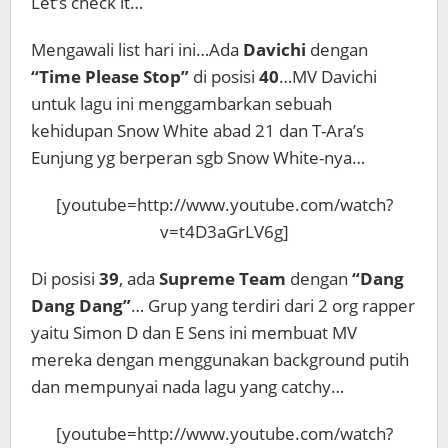
Let’s check it…
Mengawali list hari ini…Ada
Davichi
dengan
“Time Please Stop”
di posisi
40
…MV Davichi
untuk lagu ini menggambarkan sebuah
kehidupan Snow White abad 21 dan T-Ara’s
Eunjung yg berperan sgb Snow White-nya…
[youtube=http://www.youtube.com/watch?
v=t4D3aGrLV6g]
Di posisi
39
, ada
Supreme Team
dengan
“Dang
Dang Dang”
… Grup yang terdiri dari 2 org rapper
yaitu Simon D dan E Sens ini membuat MV
mereka dengan menggunakan background putih
dan mempunyai nada lagu yang catchy…
[youtube=http://www.youtube.com/watch?