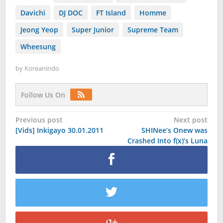
Davichi
DJ DOC
FT Island
Homme
Jeong Yeop
Super Junior
Supreme Team
Wheesung
by
Koreanindo
Follow Us On
Post
Previous post
Next post
[Vids] Inkigayo 30.01.2011
SHINee’s Onew was
navigation
Crashed Into f(x)’s Luna