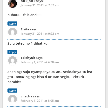
nick_nick
says:
January 31, 2011 at 7:07 am
huhuuu…ft island!!!!!
Reply
Elsita
says:
January 31, 2011 at 9:22 am
Suju tetep no 1 dihatiku..
Reply
Ebiehyuk
says:
February 1, 2011 at 4:20 am
aneh bgt suju nyampenya 30 an.. setidaknya 10 bsr
gtu.. amazing bgt bisa d urutan segitu.. ckckck..
parahh!!
Reply
chacha
says:
February 1, 2011 at 8:05 am