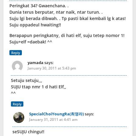
Peringkat 34? Gwaenchana. .
Dunia terus berputar, ntar naik, ntar turun. .
Suju lgi berada dibwah. . Tp pasti bkal kembali lg k atas!
Suju oppadeul hwaiting!!
Berapapun peringkatny, di hati elf, suju tetep nomor 1!
Suju+elf =daebak! ^^
Reply
yamada
says:
January 30, 2011 at 5:43 pm
Setuju setuju,,,
SUJU ttap nmr 1 d hati Elf,,
^^
Reply
SpecialChoiYoungRa(최영라)
says:
January 31, 2011 at 4:41 am
seSUJU chingu!!