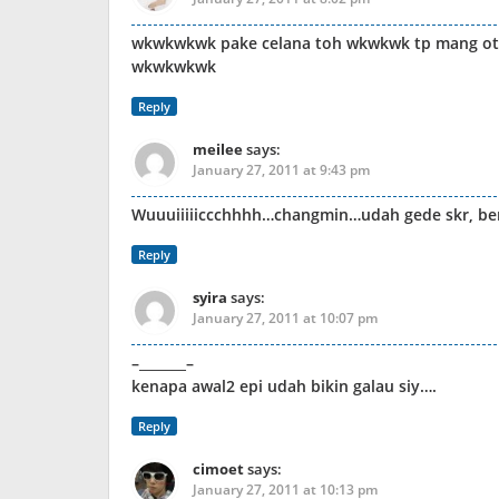
wkwkwkwk pake celana toh wkwkwk tp mang otak 
wkwkwkwk
Reply
meilee
says:
January 27, 2011 at 9:43 pm
Wuuuiiiiiccchhhh…changmin…udah gede skr, be
Reply
syira
says:
January 27, 2011 at 10:07 pm
–_______–
kenapa awal2 epi udah bikin galau siy….
Reply
cimoet
says:
January 27, 2011 at 10:13 pm