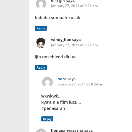
eli's girl
says:
January 27, 2011 at 8:21 am
hahaha sumpah kocak
Reply
windy_hae
says:
January 27, 2011 at 8:21 am
ijin nosebleed dlu ya..
Reply
hera
says:
January 27, 2011 at 8:24 am
wkwkwk…
kya’a nie film lucu…
#penasaran
Reply
hongpanyasasha
says: