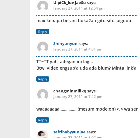
U-piCk_luv JaeSu
says:
January 27, 2011 at 12:54 pm
max kenapa berani buka2an gitu sih.. aigooo..
Reply
Shinyunyun
says:
January 27, 2011 at 4:01 pm
TT~TT yah, adegan ini lagi..
Btw, video engsub’a uda ada blum? Minta link’
Reply
changminmilikq
says:
January 27, 2011 at 7:42 pm
waaaaaaaa…………… (mesum mode:on) >,< wa senen
Reply
seftibabyyunjae
says:
January 27, 2011 at 8:02 pm