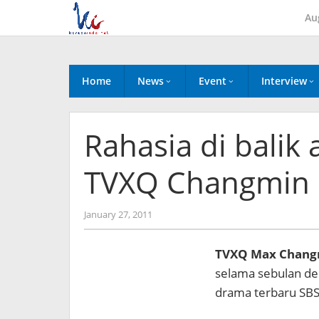
Skip
Au
to
content
Home
News
Event
Interview
Rahasia di balik
TVXQ Changmin d
by
January 27, 2011
Koreanindo
TVXQ Max Chang
selama sebulan de
drama terbaru SBS,