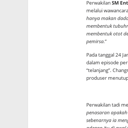
Perwakilan
SM Ent
melalui wawancar
hanya makan dada 
membentuk tubuhny
membentuk otot dem
pemirsa.
”
Pada tanggal 24 Jan
dalam episode per
“telanjang”. Chan
produser menutupi 
Perwakilan tadi me
penasaran apakah 
sebenarnya ia men
adegan itu di awal