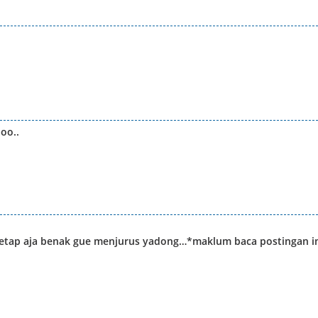
oo..
 tetap aja benak gue menjurus yadong…*maklum baca postingan i