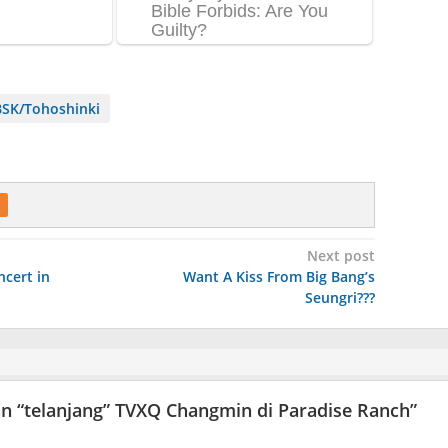
SK/Tohoshinki
Next post
ncert in
Want A Kiss From Big Bang’s
Seungri???
an “telanjang” TVXQ Changmin di Paradise Ranch
”