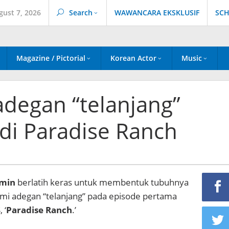
gust 7, 2026
Search
WAWANCARA EKSKLUSIF
SCH
Magazine / Pictorial
Korean Actor
Music
 adegan “telanjang”
i Paradise Ranch
min
berlatih keras untuk membentuk tubuhnya
mi adegan “telanjang” pada episode pertama
 ‘
Paradise Ranch
.’