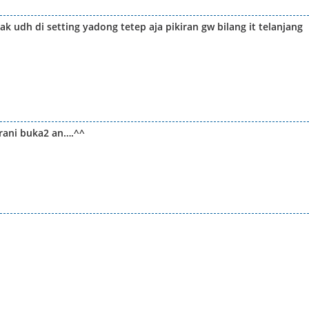
udh di setting yadong tetep aja pikiran gw bilang it telanjang
rani buka2 an….^^