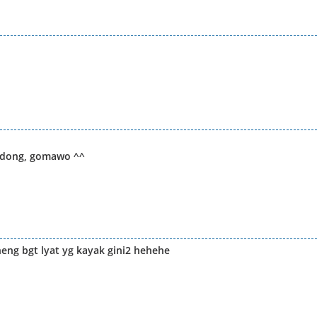
a dong, gomawo ^^
g bgt lyat yg kayak gini2 hehehe