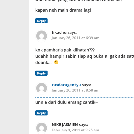
kapan neh main drama lagi
Reply
fikachu
says:
January 26, 2011 at 6:39 am
kok gambar’a gak klihatan???
udahh hampir sebln tiap aq buka KI gak ada sa
doank….
Reply
rusdarugentyu
says:
January 26, 2011 at 8:58 am
unnie dari dulu emang cantik~
Reply
NIKE JASMIEN
says:
February 9, 2011 at 9:25 am