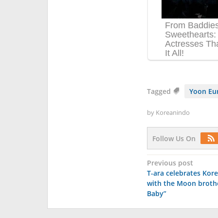
Tagged
Yoon Eu
by
Koreanindo
Follow Us On
Post
Previous post
T-ara celebrates Kor
navigation
with the Moon brothe
Baby”