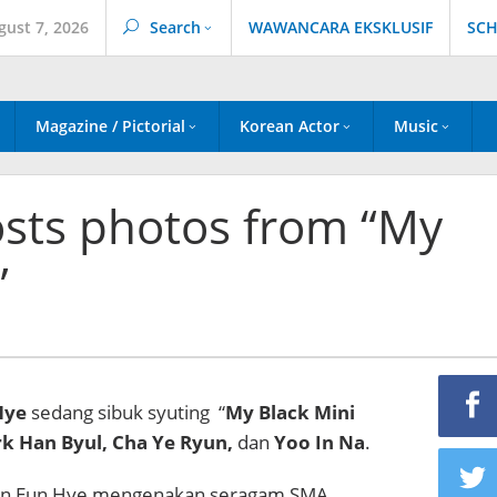
gust 7, 2026
Search
WAWANCARA EKSKLUSIF
SCH
Magazine / Pictorial
Korean Actor
Music
sts photos from “My
”
Hye
sedang sibuk syuting “
My Black Mini
k Han Byul, Cha Ye Ryun,
dan
Yoo In Na
.
oon Eun Hye mengenakan seragam SMA,