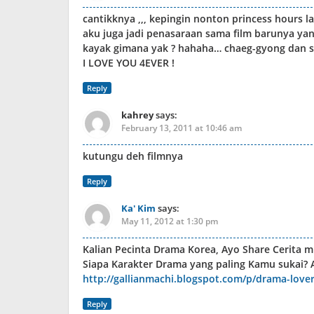
cantikknya ,,, kepingin nonton princess hours l
aku juga jadi penasaraan sama film barunya yang
kayak gimana yak ? hahaha… chaeg-gyong dan s
I LOVE YOU 4EVER !
Reply
kahrey
says:
February 13, 2011 at 10:46 am
kutungu deh filmnya
Reply
Ka' Kim
says:
May 11, 2012 at 1:30 pm
Kalian Pecinta Drama Korea, Ayo Share Cerita 
Siapa Karakter Drama yang paling Kamu sukai? A
http://gallianmachi.blogspot.com/p/drama-love
Reply