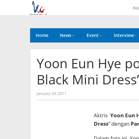
Skip
Au
to
content
Home
News
Event
Interview
Yoon Eun Hye po
Black Mini Dress
by
January 26, 2011
Koreanindo
Aktris
Yoon Eun 
Dress
” dengan
Par
Dalam foto ini, Y