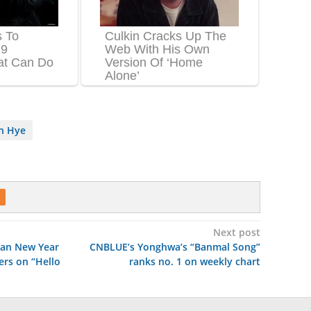
n Hye
Next post
ean New Year
CNBLUE’s Yonghwa’s “Banmal Song”
rs on “Hello
ranks no. 1 on weekly chart