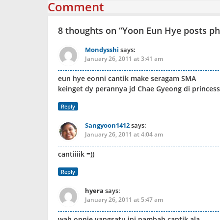
Comment
8 thoughts on “
Yoon Eun Hye posts ph
Mondysshi
says:
January 26, 2011 at 3:41 am
eun hye eonni cantik make seragam SMA
keinget dy perannya jd Chae Gyeong di princes
Reply
Sangyoon1412
says:
January 26, 2011 at 4:04 am
cantiiiik =))
Reply
hyera
says:
January 26, 2011 at 5:47 am
wah onnie yangsatu ini nambah cantik ala