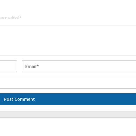
 are marked
*