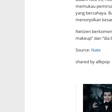
memukau pemirsa 
yang bercahaya. B
menonjolkan kesan
Netizen berkomenta
makeup” dan “dia 
Source:
Nate
shared by allkpop