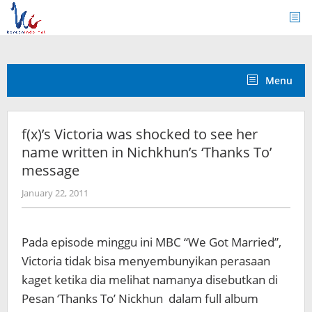
Skip
to
content
Menu
f(x)’s Victoria was shocked to see her
name written in Nichkhun’s ‘Thanks To’
message
by
January 22, 2011
Koreanindo
Pada episode minggu ini MBC “We Got Married”,
Victoria tidak bisa menyembunyikan perasaan
kaget ketika dia melihat namanya disebutkan di
Pesan ‘Thanks To’ Nickhun dalam full album