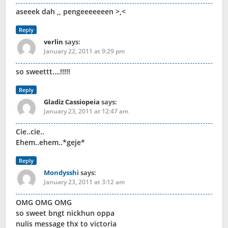
aseeek dah ,, pengeeeeeeen >,<
Reply
verlin
says:
January 22, 2011 at 9:29 pm
so sweettt….!!!!!
Reply
Gladiz Cassiopeia
says:
January 23, 2011 at 12:47 am
Cie..cie..
Ehem..ehem..*geje*
Reply
Mondysshi
says:
January 23, 2011 at 3:12 am
OMG OMG OMG
so sweet bngt nickhun oppa
nulis message thx to victoria