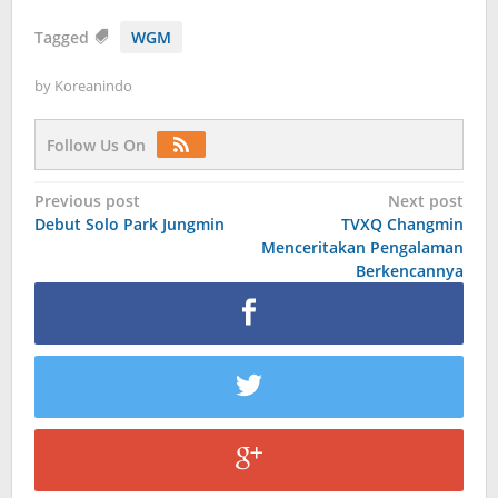
Tagged
WGM
by
Koreanindo
Follow Us On
Post
Previous post
Next post
Debut Solo Park Jungmin
TVXQ Changmin
navigation
Menceritakan Pengalaman
Berkencannya