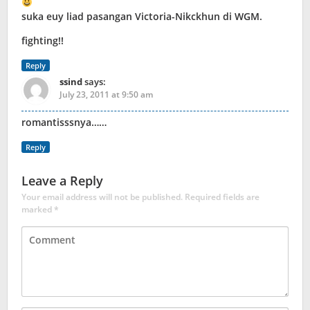
suka euy liad pasangan Victoria-Nikckhun di WGM.
fighting!!
Reply
ssind
says:
July 23, 2011 at 9:50 am
romantisssnya……
Reply
Leave a Reply
Your email address will not be published.
Required fields are
marked
*