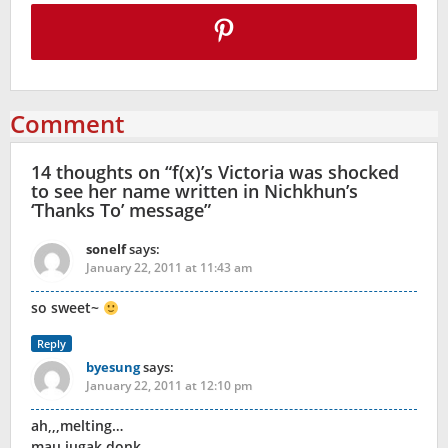
Comment
14 thoughts on “
f(x)’s Victoria was shocked
to see her name written in Nichkhun’s
‘Thanks To’ message
”
sonelf
says:
January 22, 2011 at 11:43 am
so sweet~
Reply
byesung
says:
January 22, 2011 at 12:10 pm
ah,,,melting…
mau jugak donk,,,,