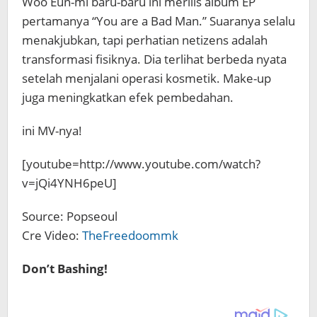
Woo Eun-mi baru-baru ini merilis album EP
pertamanya “You are a Bad Man.” Suaranya selalu
menakjubkan, tapi perhatian netizens adalah
transformasi fisiknya. Dia terlihat berbeda nyata
setelah menjalani operasi kosmetik. Make-up
juga meningkatkan efek pembedahan.
ini MV-nya!
[youtube=http://www.youtube.com/watch?
v=jQi4YNH6peU]
Source: Popseoul
Cre Video:
TheFreedoommk
Don’t Bashing!