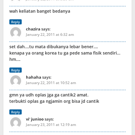
wah keliatan banget bedanya
Reply
chazira
says:
January 22, 2011 at 6:32 am
set dah….tu mata dibukanya lebar bener….
kenapa ya orang korea tu ga pede sama fisik sendiri…
hm….
Reply
hahaha
says:
January 22, 2011 at 10:52 am
gmn ya udh oplas jga ga cantik2 amat.
terbukti oplas ga ngjamin org bisa jd cantik
Reply
vi' junioo
says:
January 23, 2011 at 12:19 am