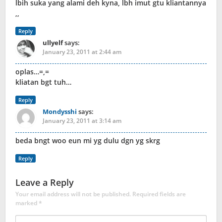
lbih suka yang alami deh kyna, lbh imut gtu kliantannya
,,
Reply
ullyelf
says:
January 23, 2011 at 2:44 am
oplas…=,=
kliatan bgt tuh…
Reply
Mondysshi
says:
January 23, 2011 at 3:14 am
beda bngt woo eun mi yg dulu dgn yg skrg
Reply
Leave a Reply
Your email address will not be published.
Required fields are
marked
*