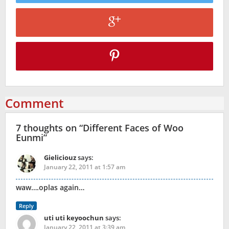
Comment
7 thoughts on “
Different Faces of Woo
Eunmi
”
Gieliciouz
says:
January 22, 2011 at 1:57 am
waw….oplas again…
Reply
uti uti keyoochun
says:
January 22, 2011 at 3:39 am