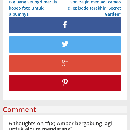
Big Bang Seungri merilis
Son Ye Jin menjadi cameo
navigation
kosep foto untuk
di episode terakhir “Secret
albumnya
Garden”
Comment
6 thoughts on “
f(x) Amber bergabung lagi
untuk album mendatang
”