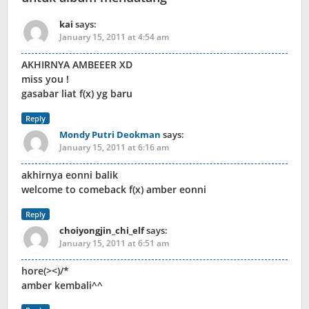
kai
says:
January 15, 2011 at 4:54 am
AKHIRNYA AMBEEER XD
miss you !
gasabar liat f(x) yg baru
Reply
Mondy Putri Deokman
says:
January 15, 2011 at 6:16 am
akhirnya eonni balik
welcome to comeback f(x) amber eonni
Reply
choiyongjin_chi_elf
says:
January 15, 2011 at 6:51 am
hore(><)/*
amber kembali^^