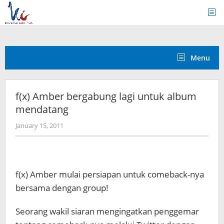
Skip
to
content
Menu
f(x) Amber bergabung lagi untuk album
mendatang
by
January 15, 2011
Koreanindo
f(x) Amber mulai persiapan untuk comeback-nya
bersama dengan group!
Seorang wakil siaran mengingatkan penggemar