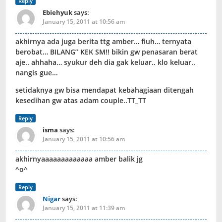
Reply
Ebiehyuk
says:
January 15, 2011 at 10:56 am
akhirnya ada juga berita ttg amber… fiuh… ternyata
berobat… BILANG” KEK SM!! bikin gw penasaran berat
aje.. ahhaha… syukur deh dia gak keluar.. klo keluar..
nangis gue…
setidaknya gw bisa mendapat kebahagiaan ditengah
kesedihan gw atas adam couple..TT_TT
Reply
isma
says:
January 15, 2011 at 10:56 am
akhirnyaaaaaaaaaaaaa amber balik jg
^o^
Reply
Nigar
says:
January 15, 2011 at 11:39 am