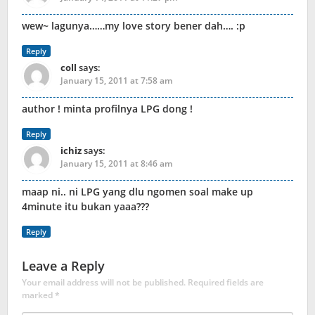
wew~ lagunya……my love story bener dah…. :p
Reply
coll
says:
January 15, 2011 at 7:58 am
author ! minta profilnya LPG dong !
Reply
ichiz
says:
January 15, 2011 at 8:46 am
maap ni.. ni LPG yang dlu ngomen soal make up
4minute itu bukan yaaa???
Reply
Leave a Reply
Your email address will not be published.
Required fields are
marked
*