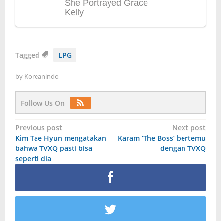
Tagged
LPG
by
Koreanindo
Follow Us On
Post
Previous post
Next post
Kim Tae Hyun mengatakan
Karam ‘The Boss’ bertemu
navigation
bahwa TVXQ pasti bisa
dengan TVXQ
seperti dia