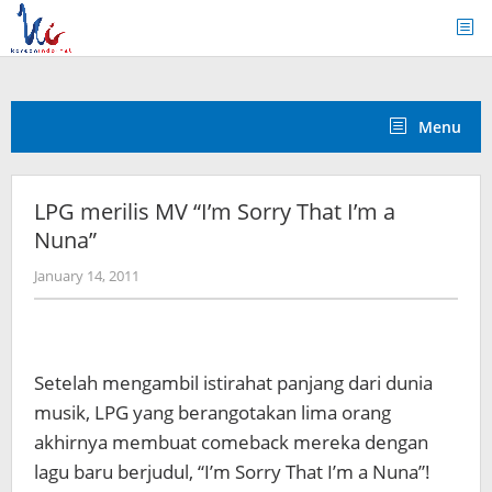
Skip
to
content
Menu
LPG merilis MV “I’m Sorry That I’m a
Nuna”
by
January 14, 2011
Koreanindo
Setelah mengambil istirahat panjang dari dunia
musik, LPG yang berangotakan lima orang
akhirnya membuat comeback mereka dengan
lagu baru berjudul, “I’m Sorry That I’m a Nuna”!