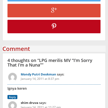
Comment
4 thoughts on “
LPG merilis MV “I’m Sorry
That I’m a Nuna”
”
Mondy Putri Deokman
says:
January 14, 2011 at 8:37 pm
lgnya keren
Reply
shim druva
says:
January 14, 2011 at 11:27 pm