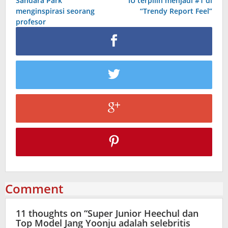
Sandara Park
IU terpilih menjadi #1 di
navigation
menginspirasi seorang
“Trendy Report Feel”
profesor
Comment
11 thoughts on “
Super Junior Heechul dan
Top Model Jang Yoonju adalah selebritis