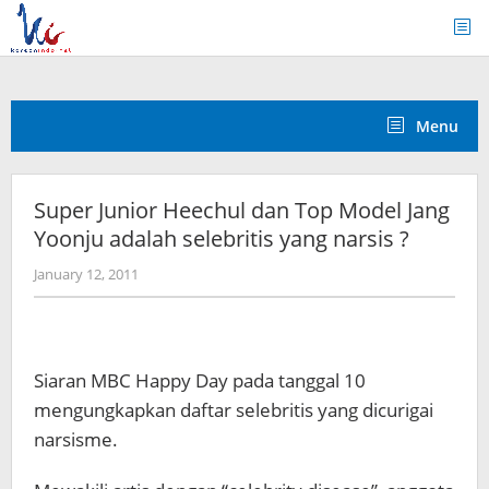
Skip
to
content
Menu
Super Junior Heechul dan Top Model Jang
Yoonju adalah selebritis yang narsis ?
by
January 12, 2011
Koreanindo
Siaran MBC Happy Day pada tanggal 10
mengungkapkan daftar selebritis yang dicurigai
narsisme.