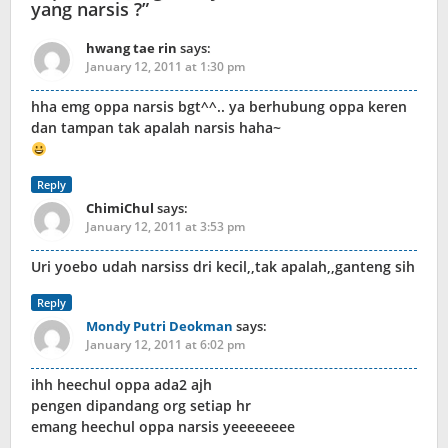
yang narsis ?
”
hwang tae rin
says:
January 12, 2011 at 1:30 pm
hha emg oppa narsis bgt^^.. ya berhubung oppa keren
dan tampan tak apalah narsis haha~
Reply
ChimiChul
says:
January 12, 2011 at 3:53 pm
Uri yoebo udah narsiss dri kecil,,tak apalah,,ganteng sih
Reply
Mondy Putri Deokman
says:
January 12, 2011 at 6:02 pm
ihh heechul oppa ada2 ajh
pengen dipandang org setiap hr
emang heechul oppa narsis yeeeeeeee