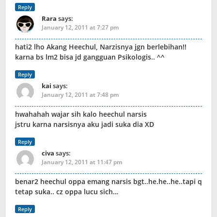
Reply
Rara
says:
January 12, 2011 at 7:27 pm
hati2 lho Akang Heechul, Narzisnya jgn berlebihan!!
karna bs lm2 bisa jd gangguan Psikologis.. ^^
Reply
kai
says:
January 12, 2011 at 7:48 pm
hwahahah wajar sih kalo heechul narsis
jstru karna narsisnya aku jadi suka dia XD
Reply
civa
says:
January 12, 2011 at 11:47 pm
benar2 heechul oppa emang narsis bgt..he.he..he..tapi q
tetap suka.. cz oppa lucu sich…
Reply