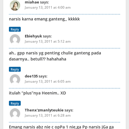
miahae
says:
January 13, 2011 at 4:00 am
narsis karna emang ganteng,, kkkkk
Reply
Ebiehyuk
says:
January 13, 2011 at 5:12 am
ah.. gpp narsis yg penting chulie ganteng pada
dasarnya.. betull?? hahahaha
Reply
dee135
says:
January 13, 2011 at 6:05 am
itulah “plus”nya Heenim.. XD
Reply
Thenx'zmanlyteukie
says:
January 13, 2011 at 6:28 am
Emang narsis abz nie c opPa 1 nie,ga Pp narsis jGa ga