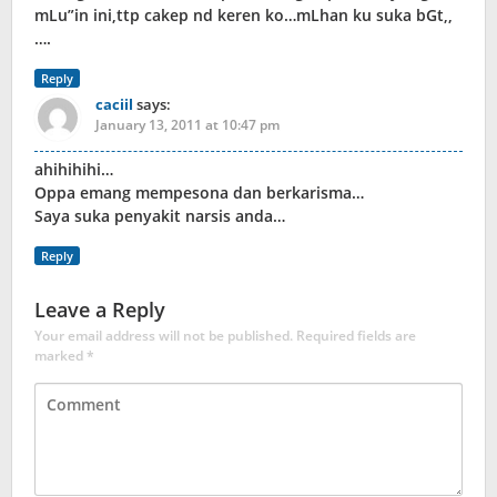
mLu”in ini,ttp cakep nd keren ko…mLhan ku suka bGt,,
….
Reply
caciil
says:
January 13, 2011 at 10:47 pm
ahihihihi…
Oppa emang mempesona dan berkarisma…
Saya suka penyakit narsis anda…
Reply
Leave a Reply
Your email address will not be published.
Required fields are
marked
*