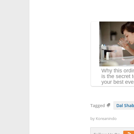
Tagged
Dal Shab
by
Koreanindo