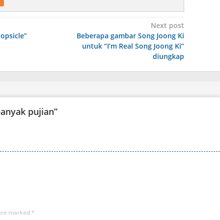
Next post
opsicle”
Beberapa gambar Song Joong Ki
untuk “I’m Real Song Joong Ki”
diungkap
anyak pujian
”
 are marked
*