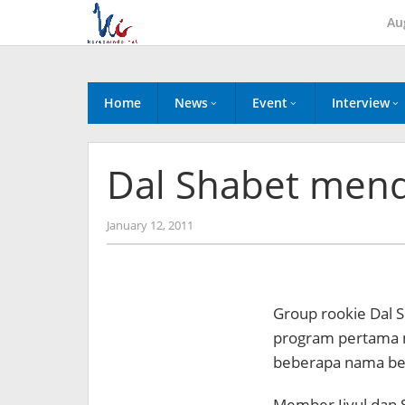
Skip
Au
to
content
Home
News
Event
Interview
Dal Shabet mend
by
January 12, 2011
Koreanindo
Group rookie Dal 
program pertama 
beberapa nama bes
Member Jiyul dan 