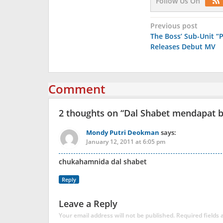
Follow Us On
Post
Previous post
The Boss’ Sub-Unit “P
navigation
Releases Debut MV
Comment
2 thoughts on “
Dal Shabet mendapat b
Mondy Putri Deokman
says:
January 12, 2011 at 6:05 pm
chukahamnida dal shabet
Reply
Leave a Reply
Your email address will not be published.
Required fields