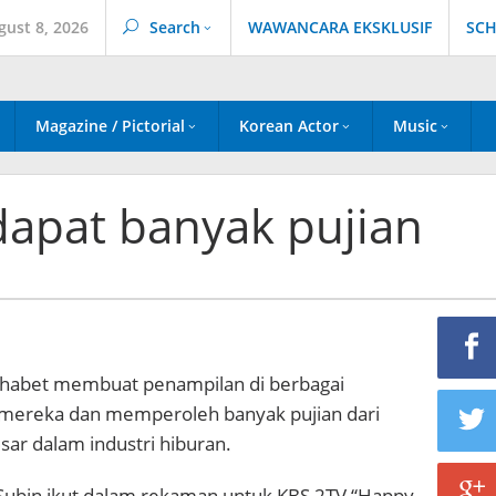
gust 8, 2026
Search
WAWANCARA EKSKLUSIF
SCH
Magazine / Pictorial
Korean Actor
Music
apat banyak pujian
Shabet membuat penampilan di berbagai
mereka dan memperoleh banyak pujian dari
ar dalam industri hiburan.
Subin ikut dalam rekaman untuk KBS 2TV “Happy