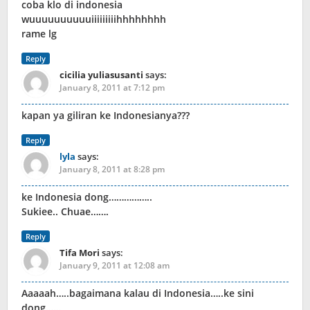
coba klo di indonesia
wuuuuuuuuuuiiiiiiiiihhhhhhhh
rame lg
Reply
cicilia yuliasusanti
says:
January 8, 2011 at 7:12 pm
kapan ya giliran ke Indonesianya???
Reply
lyla
says:
January 8, 2011 at 8:28 pm
ke Indonesia dong……………..
Sukiee.. Chuae…….
Reply
Tifa Mori
says:
January 9, 2011 at 12:08 am
Aaaaah…..bagaimana kalau di Indonesia…..ke sini
dong……