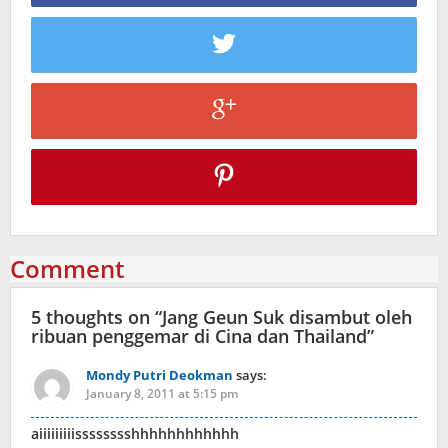
Comment
5 thoughts on “
Jang Geun Suk disambut oleh
ribuan penggemar di Cina dan Thailand
”
Mondy Putri Deokman
says:
January 8, 2011 at 5:15 pm
aiiiiiiiiisssssssshhhhhhhhhhhh