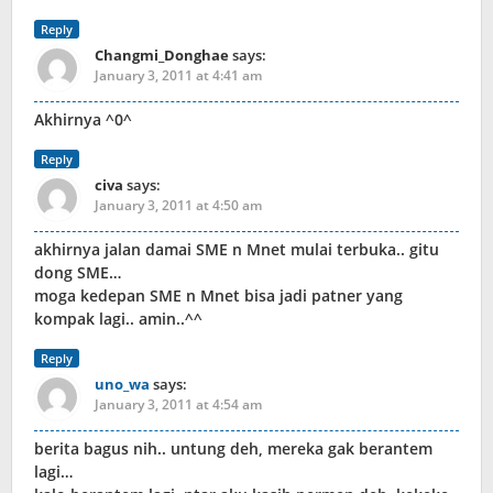
Reply
Changmi_Donghae
says:
January 3, 2011 at 4:41 am
Akhirnya ^0^
Reply
civa
says:
January 3, 2011 at 4:50 am
akhirnya jalan damai SME n Mnet mulai terbuka.. gitu
dong SME…
moga kedepan SME n Mnet bisa jadi patner yang
kompak lagi.. amin..^^
Reply
uno_wa
says:
January 3, 2011 at 4:54 am
berita bagus nih.. untung deh, mereka gak berantem
lagi…