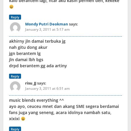
kalo berantem lagi, ntar aku kasih permen deh, kekeke
Reply
Mondy Putri Deokman
says:
January 3, 2011 at 5:17 am
akhirny jln damai terbuka jg
nah gitu dong akur
jgn berantem lg
jln damai lbh bgs
drpd berantem gg ada artiny
Reply
risu_JJ
says:
January 3, 2011 at 6:51 am
music blends everything ^^
ayo ayo, ceuceu mnet dan akang SME segera berdamai
fans juga yang seneng, acara idolnya nambah satu,
xixixi
Reply