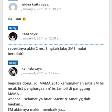
widya kuita
says:
January 3, 2011 at 11:19 pm
DAEBAK
Reply
Rara
says:
January 4, 2011 at 12:09 am
sepertinya akhir2 ne,, tingkah laku SME mulai
beradab?!!
Reply
kolinda
says:
January 4, 2011 at 7:27 am
bagosss dong.. jdi MAMA 2010 kemungkinan artis SM bs
msuk list penghargaan n’ bs tampil di panggung
MAMA…
weeeee… selamat ya buat SMent n’ Mnet yg dah
baekan…
SM akhirnya makin membaik ya…