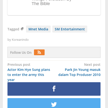
Tagged
Mnet Media
SM Entertainment
by
Koreanindo
Follow Us On
Post
Previous post
Next post
Actor Kim Hye Sung plans
Park Jin Young masuk
navigation
to enter the army this
dalam Top Produser 2010
year