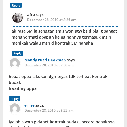
Reply
afro
says:
December 28, 2010 at 8:26 am
ak rasa SM jg senggan sm siwon atw bs d blg jg sangat
menghormati apapun keinginannya termasuk mslh
menikah walau msh d kontrak SM hahaha
Reply
Mondy Putri Deokman
says:
December 28, 2010 at 7:38 am
hebat oppa lakukan dgn tegas tdk terlibat kontrak
budak
hwaiting oppa
Reply
eririe
says:
December 28, 2010 at 8:22 am
iyalah siwon g dapet kontrak budak.. secara bapaknya