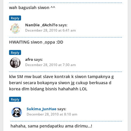
wah baguslah siwon ^^
Reply
NanDie _dAchiTo
says:
December 28, 2010 at 6:41 am
HWAITING siwon ,oppa :DD
Reply
afro
says:
December 28, 2010 at 7:30 am
klw SM mw buat slave kontrak k siwon tampaknya g
berani secara bokapnya siwon jg cukup berkuasa d
korea dlm bidang bisnis hahahahh LOL
Reply
Sukima_JunHae
says:
December 28, 2010 at 8:10 am
hahaha, sama pendapatku ama dirimu…!