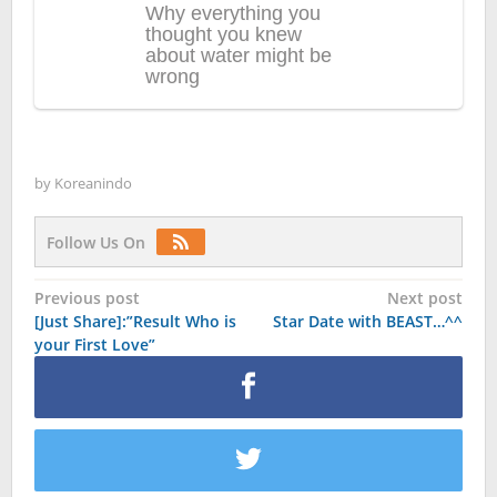
by
Koreanindo
Follow Us On
Post
Previous post
Next post
[Just Share]:”Result Who is
Star Date with BEAST…^^
navigation
your First Love”