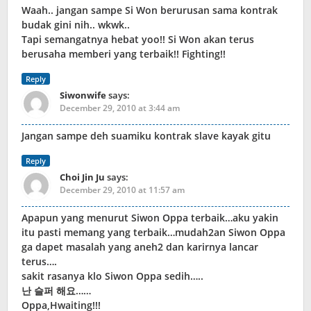
Waah.. jangan sampe Si Won berurusan sama kontrak
budak gini nih.. wkwk..
Tapi semangatnya hebat yoo!! Si Won akan terus
berusaha memberi yang terbaik!! Fighting!!
Reply
Siwonwife
says:
December 29, 2010 at 3:44 am
Jangan sampe deh suamiku kontrak slave kayak gitu
Reply
Choi Jin Ju
says:
December 29, 2010 at 11:57 am
Apapun yang menurut Siwon Oppa terbaik…aku yakin
itu pasti memang yang terbaik…mudah2an Siwon Oppa
ga dapet masalah yang aneh2 dan karirnya lancar
terus….
sakit rasanya klo Siwon Oppa sedih…..
난 슬퍼 해요……
Oppa,Hwaiting!!!