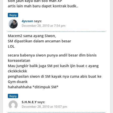
sion jauh kaya dari soo man XP
artis lain mah baru dapet kontrak budk..
Reply
4yusan
says:
December 28, 2010 at 7:54 pm
Macem2 sama ayang Siwon,
SM dipastikan dalam ancaman besar
LOL
secara babenya siwon punya andil besar dlm bisnis
koreaselatan
Mau jungkir balik juga SM pst kasih ijin buat c ayang
ckckkckckk
penghasilan siwon di SM kayak nya cuma abis buat ke
Gym doank
hahahahhaha *ditimpuk SM*
Reply
S.H.N.E.Y
says:
December 28, 2010 at 10:07 pm