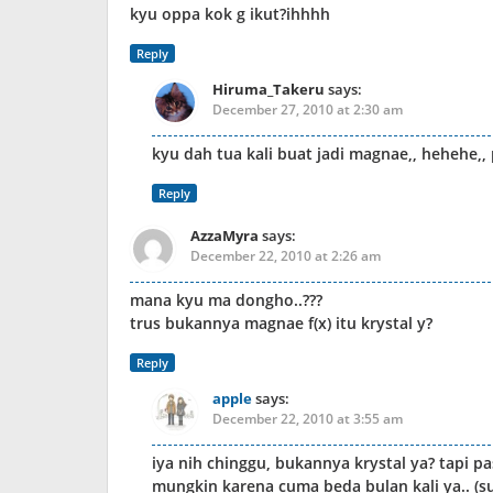
kyu oppa kok g ikut?ihhhh
Reply
Hiruma_Takeru
says:
December 27, 2010 at 2:30 am
kyu dah tua kali buat jadi magnae,, hehehe,, p
Reply
AzzaMyra
says:
December 22, 2010 at 2:26 am
mana kyu ma dongho..???
trus bukannya magnae f(x) itu krystal y?
Reply
apple
says:
December 22, 2010 at 3:55 am
iya nih chinggu, bukannya krystal ya? tapi p
mungkin karena cuma beda bulan kali ya.. (sul