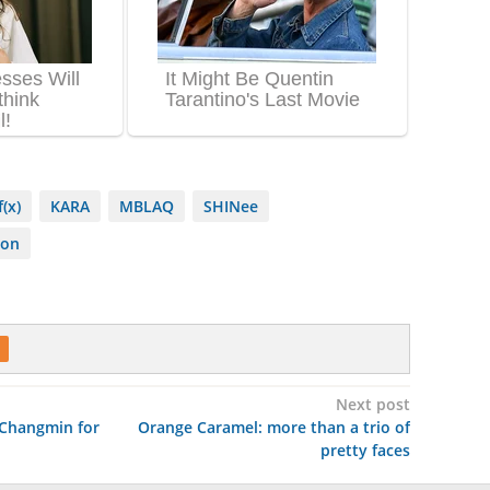
f(x)
KARA
MBLAQ
SHINee
ion
Next post
 Changmin for
Orange Caramel: more than a trio of
pretty faces