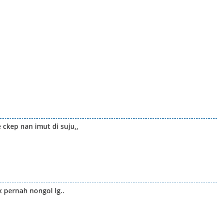
 ckep nan imut di suju,,
k pernah nongol lg..