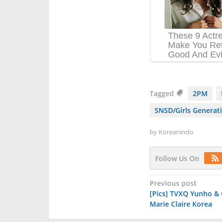
Tagged
2PM
SNSD/Girls Generat
by
Koreanindo
Follow Us On
Post
Previous post
[Pics] TVXQ Yunho &
navigation
Marie Claire Korea