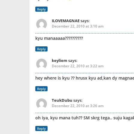
Reply
ILOVEMAGNAE
says:
December 22, 2010 at 3:10 am
kyu manaaaaa??????????
Reply
keyliem
says:
December 22, 2010 at 3:22 am
hey where is kyu ?? hrusx kyu ad,kan dy magnae
Reply
TeukDubu
says:
December 22, 2010 at 3:26 am
oh iya, kyu mana tuh?? SM skrg tega.. suju kaga
Reply