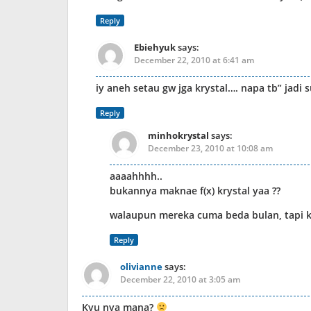
Reply
Ebiehyuk
says:
December 22, 2010 at 6:41 am
iy aneh setau gw jga krystal…. napa tb” jadi su
Reply
minhokrystal
says:
December 23, 2010 at 10:08 am
aaaahhhh..
bukannya maknae f(x) krystal yaa ??
walaupun mereka cuma beda bulan, tapi kan
Reply
olivianne
says:
December 22, 2010 at 3:05 am
Kyu nya mana?