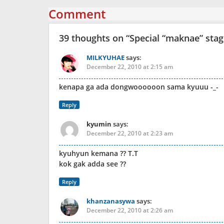
Comment
39 thoughts on “
Special “maknae” sta
MILKYUHAE
says:
December 22, 2010 at 2:15 am
kenapa ga ada dongwoooooon sama kyuuu -_-
Reply
kyumin
says:
December 22, 2010 at 2:23 am
kyuhyun kemana ?? T.T
kok gak adda see ??
Reply
khanzanasywa
says:
December 22, 2010 at 2:26 am