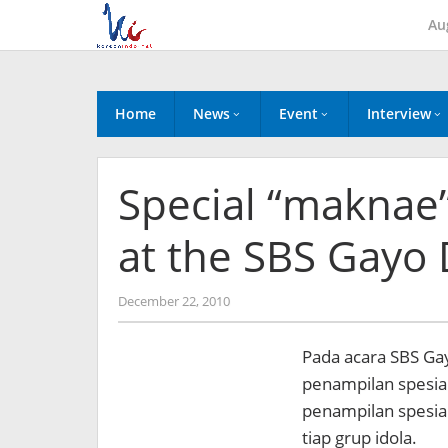
Skip
Au
to
content
Home
News
Event
Interview
Special “maknae
at the SBS Gayo
by
December 22, 2010
Koreanindo
Pada acara SBS Gay
penampilan spesia
penampilan spesia
tiap grup idola.