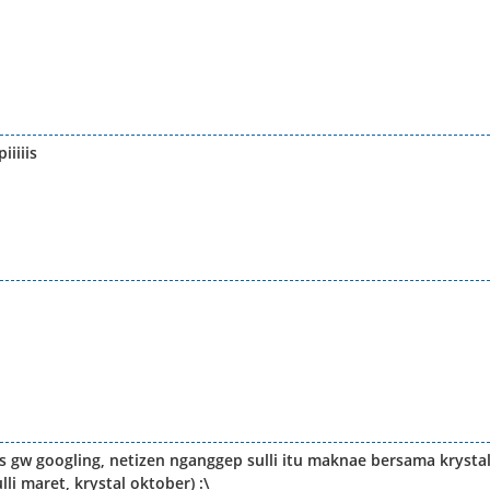
iiiiis
as gw googling, netizen nganggep sulli itu maknae bersama krystal
li maret, krystal oktober) :\