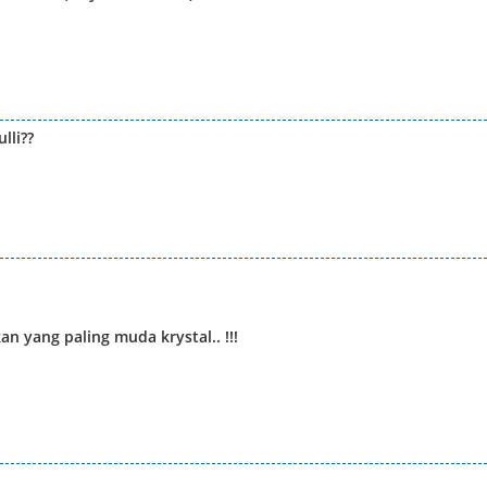
lli??
 yang paling muda krystal.. !!!