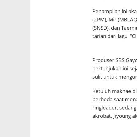
Penampilan ini ak
(2PM), Mir (MBLAQ), 
(SNSD), dan Taemi
tarian dari lagu “C
Produser SBS Gay
pertunjukan ini se
sulit untuk meng
Ketujuh maknae di
berbeda saat mena
ringleader, sedan
akrobat. Jiyoung a