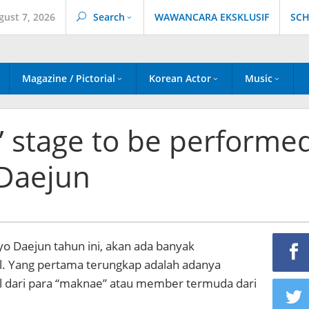
gust 7, 2026
Search
WAWANCARA EKSKLUSIF
SCH
Magazine / Pictorial
Korean Actor
Music
” stage to be performe
 Daejun
o Daejun tahun ini, akan ada banyak
l. Yang pertama terungkap adalah adanya
l dari para “maknae” atau member termuda dari