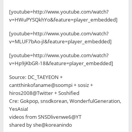
[youtube=http://www.youtube.com/watch?
v=HWuPYSQkhYo&feature=player_embedded]
[youtube=http://www.youtube.com/watch?
v=MLUF7bAo-jI&feature=player_embedded]
[youtube=http://www.youtube.com/watch?
v=Hp9jKbGR-18&feature=player_embedded]
Source: DC_TAEYEON +
cantthinkofaname@soompi + sosiz +
hiros2008@Twitter + Soshified
Cre: Gokpop, snsdkorean, WonderfulGeneration,
YesAsia!
videos from SNSDlivenwe6@YT
shared by she@koreanindo