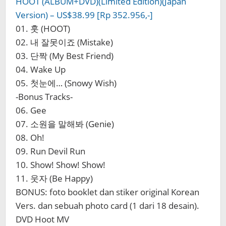
HOOT (ALBUM+DVD)(Limited Edition)(Japan
Version) – US$38.99 [Rp 352.956,-]
01. 훗 (HOOT)
02. 내 잘못이죠 (Mistake)
03. 단짝 (My Best Friend)
04. Wake Up
05. 첫눈에… (Snowy Wish)
-Bonus Tracks-
06. Gee
07. 소원을 말해봐 (Genie)
08. Oh!
09. Run Devil Run
10. Show! Show! Show!
11. 웃자 (Be Happy)
BONUS: foto booklet dan stiker original Korean
Vers. dan sebuah photo card (1 dari 18 desain).
DVD Hoot MV