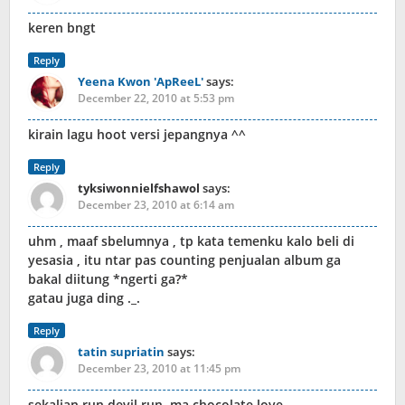
keren bngt
Reply
Yeena Kwon 'ApReeL'
says:
December 22, 2010 at 5:53 pm
kirain lagu hoot versi jepangnya ^^
Reply
tyksiwonnielfshawol
says:
December 23, 2010 at 6:14 am
uhm , maaf sbelumnya , tp kata temenku kalo beli di
yesasia , itu ntar pas counting penjualan album ga
bakal diitung *ngerti ga?*
gatau juga ding ._.
Reply
tatin supriatin
says:
December 23, 2010 at 11:45 pm
sekalian run devil run,,ma chocolate love