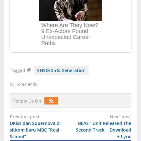
Tagged
SNSD/Girls Generation
by
Koreanindo
Follow Us On
Post
Previous post
Next post
UKiss dan Supernova di
BEAST Unit Released The
navigation
sitkom baru MBC “Real
Second Track + Download
School”
+ Lyric