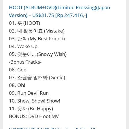
HOOT (ALBUM+DVD)(Limited Pressing)(Japan
Version) – US$31.75 [Rp 247.416,-]
01. 훗 (HOOT)
02. 내 잘못이죠 (Mistake)
03. 단짝 (My Best Friend)
04. Wake Up
05. 첫눈에… (Snowy Wish)
-Bonus Tracks-
06. Gee
07. 소원을 말해봐 (Genie)
08. Oh!
09. Run Devil Run
10. Show! Show! Show!
11. 웃자 (Be Happy)
BONUS: DVD Hoot MV