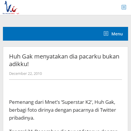
Skip
to
content
Menu
Huh Gak menyatakan dia pacarku bukan
adikku!
by
December 22, 2010
Koreanindo
Pemenang dari Mnet’s ‘Superstar K2‘, Huh Gak,
berbagi foto dirinya dengan pacarnya di Twitter
pribadinya.