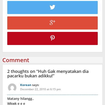
Comment
2 thoughts on “
Huh Gak menyatakan dia
pacarku bukan adikku!
”
Korean
says:
December 22, 2010 at 6:15 pm
Matany hilangg..
Wkwk e e e