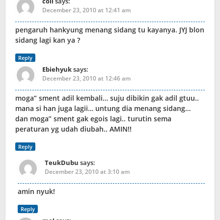
coll
says:
December 23, 2010 at 12:41 am
pengaruh hankyung menang sidang tu kayanya. JYJ blon
sidang lagi kan ya ?
Reply
Ebiehyuk
says:
December 23, 2010 at 12:46 am
moga” sment adil kembali… suju dibikin gak adil gtuu..
mana si han juga lagii… untung dia menang sidang…
dan moga” sment gak egois lagi.. turutin sema
peraturan yg udah diubah.. AMIN!!
Reply
TeukDubu
says:
December 23, 2010 at 3:10 am
amin nyuk!
Reply