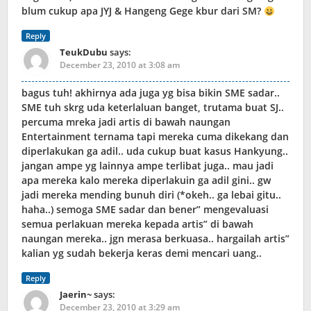
blum cukup apa JYJ & Hangeng Gege kbur dari SM?
Reply
TeukDubu
says:
December 23, 2010 at 3:08 am
bagus tuh! akhirnya ada juga yg bisa bikin SME sadar..
SME tuh skrg uda keterlaluan banget, trutama buat SJ..
percuma mreka jadi artis di bawah naungan
Entertainment ternama tapi mereka cuma dikekang dan
diperlakukan ga adil.. uda cukup buat kasus Hankyung..
jangan ampe yg lainnya ampe terlibat juga.. mau jadi
apa mereka kalo mereka diperlakuin ga adil gini.. gw
jadi mereka mending bunuh diri (*okeh.. ga lebai gitu..
haha..) semoga SME sadar dan bener” mengevaluasi
semua perlakuan mereka kepada artis” di bawah
naungan mereka.. jgn merasa berkuasa.. hargailah artis”
kalian yg sudah bekerja keras demi mencari uang..
Reply
Jaerin~
says:
December 23, 2010 at 3:29 am