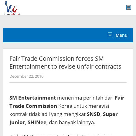
Skip
to
content
Menu
Fair Trade Commission forces SM
Entertainment to revise unfair contracts
by
December 22, 2010
Koreanindo
SM Entertainment
menerima perintah dari
Fair
Trade Commission
Korea untuk merevisi
kontrak tidak adil yang mengikat
SNSD
,
Super
Junior
,
SHINee
, dan banyak lainnya.