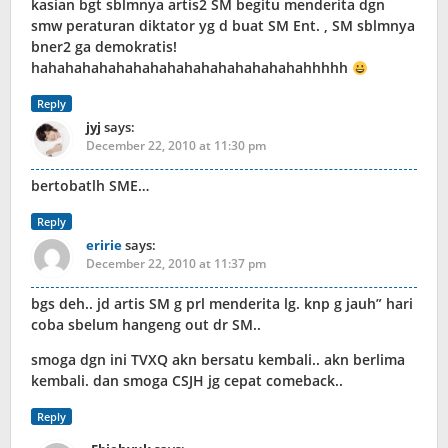
kasian bgt sblmnya artis2 SM begitu menderita dgn
smw peraturan diktator yg d buat SM Ent. , SM sblmnya
bner2 ga demokratis!
hahahahahahahahahahahahahahahahahhhhh
Reply
jyj
says:
December 22, 2010 at 11:30 pm
bertobatlh SME…
Reply
eririe
says:
December 22, 2010 at 11:37 pm
bgs deh.. jd artis SM g prl menderita lg. knp g jauh” hari
coba sbelum hangeng out dr SM..
smoga dgn ini TVXQ akn bersatu kembali.. akn berlima
kembali. dan smoga CSJH jg cepat comeback..
Reply