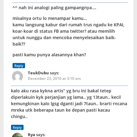
^^ nah ini analogi paling gampangnya….
misalnya ortu lo menampar kamu…
kamu langsung kabur dari rumah trus ngadu ke KPAI,
koar-koar di status FB ama twitter? atau memilih
untuk nunggu dan mencoba menyelesaikan baik-
baik??
pasti kamu punya alasannya khan?
Reply
TeukDubu
says:
December 23, 2010 at 3:10 am
kalo aku rasa kykna artis” yg bru ini bakal tetep
diperlakuin kyk perjanjian yg lama.. yg 13taun.. kecil
kemungkinan kalo lgsg dganti jadi 7taun.. brarti rncana
mreka utk beberapa taun ke depan pasti kacau
chingu..
Reply
Rya
says: