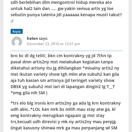
sdh berlebihan dlm mengontrol hidup mereka ato
untuk hal2 lain dan ….. gw yakin semua artis yg loe
sebutin punya talenta jdi yaaaaaa kenapa musti takut?
:/
Reply
helen
says:
December 23, 2010 at 12:51 pm
bro bc dl dg teliti, bkn cm kontrakny yg jd 7thn tp
pasal dmn artis2ny mst melakukan kegiatan tanpa
diketahui artisny itu jg dihilangkan *misalny artis2 ny
mst ikutan variety show tgh mlm atw subuh2 kan gila
aja tuh kasian sm artisnya (jd teringet variety show
DBSK yg subuh2 mst lari di lapangan dingin2 lg T__T
*emg gila nih SM )
*trs elo blg ironis krn artis2ny ga ada lg krn kontrakny
udh abis..*LOL kan mrk bs milih mau stay atw ga, kl
emg kontrakny merugikan ngapain jg mst stay
trs,kecuali udh direvisi y mk-ny artis2ny mau perpjg
(ingat kasusny shinwa mrk ga mau perpanjang wl SM