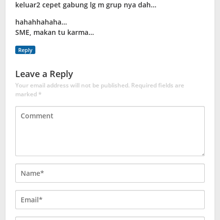
keluar2 cepet gabung lg m grup nya dah…
hahahhahaha…
SME, makan tu karma…
Reply
Leave a Reply
Your email address will not be published.
Required fields are
marked
*