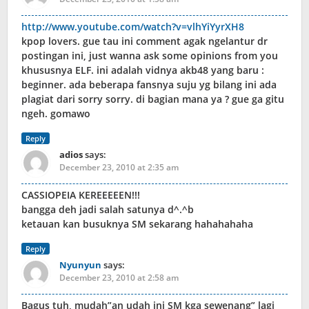
http://www.youtube.com/watch?v=vlhYiYyrXH8
kpop lovers. gue tau ini comment agak ngelantur dr
postingan ini, just wanna ask some opinions from you
khususnya ELF. ini adalah vidnya akb48 yang baru :
beginner. ada beberapa fansnya suju yg bilang ini ada
plagiat dari sorry sorry. di bagian mana ya ? gue ga gitu
ngeh. gomawo
Reply
adios
says:
December 23, 2010 at 2:35 am
CASSIOPEIA KEREEEEEN!!!
bangga deh jadi salah satunya d^.^b
ketauan kan busuknya SM sekarang hahahahaha
Reply
Nyunyun
says:
December 23, 2010 at 2:58 am
Bagus tuh, mudah”an udah ini SM kga sewenang” lagi