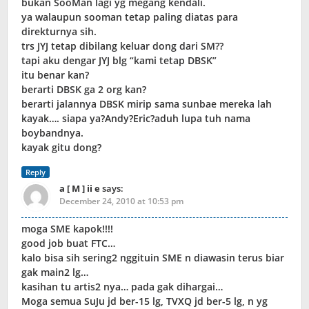
bukan SooMan lagi yg megang kendali.
ya walaupun sooman tetap paling diatas para
direkturnya sih.
trs JYJ tetap dibilang keluar dong dari SM??
tapi aku dengar JYJ blg “kami tetap DBSK”
itu benar kan?
berarti DBSK ga 2 org kan?
berarti jalannya DBSK mirip sama sunbae mereka lah
kayak…. siapa ya?Andy?Eric?aduh lupa tuh nama
boybandnya.
kayak gitu dong?
Reply
a [ M ] ii e
says:
December 24, 2010 at 10:53 pm
moga SME kapok!!!!
good job buat FTC…
kalo bisa sih sering2 nggituin SME n diawasin terus biar
gak main2 lg…
kasihan tu artis2 nya… pada gak dihargai…
Moga semua SuJu jd ber-15 lg, TVXQ jd ber-5 lg, n yg