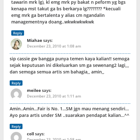
tawarin mrk lg), kl emg mrk py bakat n peform yg bgs
kenapa mst takut ga bs berkarya lg???????? *kecuali
emg mrk ga bertalenta y alias cm ngandalin
managementnya doang..wkwkwkwkwk
Reply
Miahae
says:
December 23, 2010 at 1:08 am
sip cassie gw bangga punya temen kaya kalian!! semoga
sejak keputusan ini dikeluarkan sm ga sewenang2 lagi,,,
dan semoga semua artis sm bahagia,, amin,,
Reply
meilee
says:
December 23, 2010 at 1:11 am
Amin..Amin…Fair is No. 1…SM jgn mau menang sendiri…
Ayo para artis under SM ..suarakan pendapat kalian…^^
Reply
coll
says:
December 23, 2010 at 1:58 am