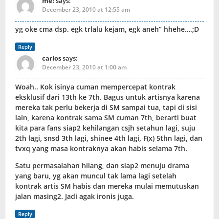
me!
says:
December 23, 2010 at 12:55 am
yg oke cma dsp. egk trlalu kejam, egk aneh” hhehe….;D
Reply
carlos
says:
December 23, 2010 at 1:00 am
Woah.. Kok isinya cuman mempercepat kontrak
eksklusif dari 13th ke 7th. Bagus untuk artisnya karena
mereka tak perlu bekerja di SM sampai tua, tapi di sisi
lain, karena kontrak sama SM cuman 7th, berarti buat
kita para fans siap2 kehilangan csjh setahun lagi, suju
2th lagi, snsd 3th lagi, shinee 4th lagi, F(x) 5thn lagi, dan
tvxq yang masa kontraknya akan habis selama 7th.
Satu permasalahan hilang, dan siap2 menuju drama
yang baru, yg akan muncul tak lama lagi setelah
kontrak artis SM habis dan mereka mulai memutuskan
jalan masing2. Jadi agak ironis juga.
Reply