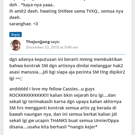
deh . *kaya nya yaaa..
ih amit2 deeh. hwating SHINee sama TVXQ., semua nya
deeh.
saranghae. <3
Reply
TheJunJjang
says:
December 23, 2010 at 9:46 am
dgn adanya keputusan ini berarti mmng membuktikan
bahwa kontrak SM dgn artisnya dinilai melanggar hak2
asasi manusia….jdi bgi siapa aja pecinta SM tlng dipikir2
lgi ==;;
anddddd I love my fellow Cassies…u guys
ROCKKKKKKKKKK!!! kalian bkin sejarah bru lgi….dan
sekali lgi terimakasih karna dgn upaya kalian akhirnya
SM hrs mengganti kontrak semua artis yg berada di
bawah naungan nya, dan ini semua berkat kalian jdi
sekali lgi gw ucapin THANKS buat semua Unnie/Oppa
disana….usaha kita berhasil *nangis kejer*