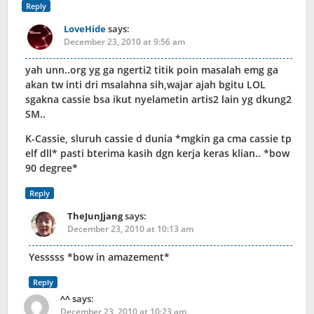
Reply
LoveHide
says:
December 23, 2010 at 9:56 am
yah unn..org yg ga ngerti2 titik poin masalah emg ga
akan tw inti dri msalahna sih,wajar ajah bgitu LOL
sgakna cassie bsa ikut nyelametin artis2 lain yg dkung2
SM..
K-Cassie, sluruh cassie d dunia *mgkin ga cma cassie tp
elf dll* pasti bterima kasih dgn kerja keras klian.. *bow
90 degree*
Reply
TheJunJjang
says:
December 23, 2010 at 10:13 am
Yesssss *bow in amazement*
Reply
^^
says:
December 23, 2010 at 10:23 am