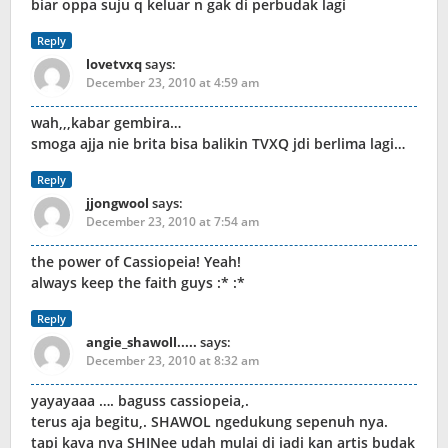
biar oppa suju q keluar n gak di perbudak lagi
Reply
lovetvxq
says:
December 23, 2010 at 4:59 am
wah,,,kabar gembira…
smoga ajja nie brita bisa balikin TVXQ jdi berlima lagi…
Reply
jjongwool
says:
December 23, 2010 at 7:54 am
the power of Cassiopeia! Yeah!
always keep the faith guys :* :*
Reply
angie_shawoll.....
says:
December 23, 2010 at 8:32 am
yayayaaa …. baguss cassiopeia,.
terus aja begitu,. SHAWOL ngedukung sepenuh nya.
tapi kaya nya SHINee udah mulai di jadi kan artis budak