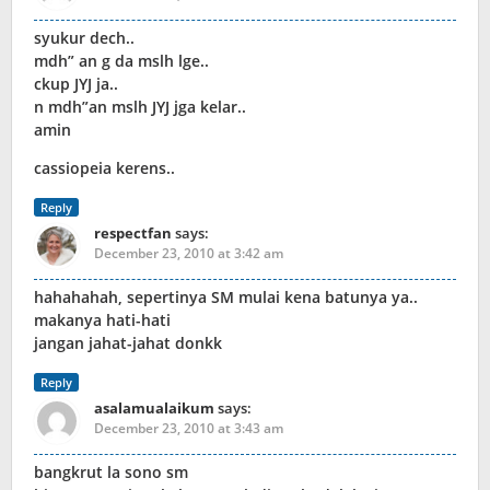
syukur dech..
mdh” an g da mslh lge..
ckup JYJ ja..
n mdh”an mslh JYJ jga kelar..
amin
cassiopeia kerens..
Reply
respectfan
says:
December 23, 2010 at 3:42 am
hahahahah, sepertinya SM mulai kena batunya ya..
makanya hati-hati
jangan jahat-jahat donkk
Reply
asalamualaikum
says:
December 23, 2010 at 3:43 am
bangkrut la sono sm