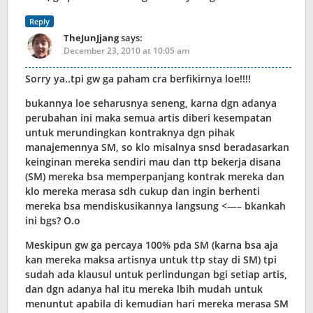
Reply
TheJunJjang
says:
December 23, 2010 at 10:05 am
Sorry ya..tpi gw ga paham cra berfikirnya loe!!!!
bukannya loe seharusnya seneng, karna dgn adanya
perubahan ini maka semua artis diberi kesempatan
untuk merundingkan kontraknya dgn pihak
manajemennya SM, so klo misalnya snsd beradasarkan
keinginan mereka sendiri mau dan ttp bekerja disana
(SM) mereka bsa memperpanjang kontrak mereka dan
klo mereka merasa sdh cukup dan ingin berhenti
mereka bsa mendiskusikannya langsung <—– bkankah
ini bgs? O.o
Meskipun gw ga percaya 100% pda SM (karna bsa aja
kan mereka maksa artisnya untuk ttp stay di SM) tpi
sudah ada klausul untuk perlindungan bgi setiap artis,
dan dgn adanya hal itu mereka lbih mudah untuk
menuntut apabila di kemudian hari mereka merasa SM