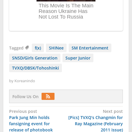
Tagged
f(x)
SHINee
SM Entertainment
SNSD/Girls Generation
Super Junior
TVXQ/DBSK/Tohoshinki
by
Koreanindo
Follow Us On
Post
Previous post
Next post
Park Jung Min holds
[Pics] TVXQ’s Changmin for
navigation
fansigning event for
Ray Magazine (February
release of photobook
2011 issue)