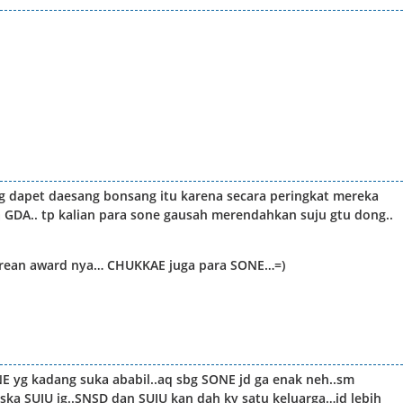
yg dapet daesang bonsang itu karena secara peringkat mereka
h GDA.. tp kalian para sone gausah merendahkan suju gtu dong..
orean award nya… CHUKKAE juga para SONE…=)
E yg kadang suka ababil..aq sbg SONE jd ga enak neh..sm
ska SUJU jg..SNSD dan SUJU kan dah ky satu keluarga…jd lebih