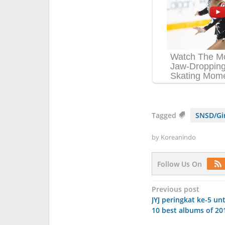
Tagged
SNSD/Gir
by
Koreanindo
Follow Us On
Post
Previous post
JYJ peringkat ke-5 un
navigation
10 best albums of 201