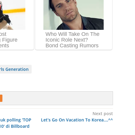
ls Generation
Next post
tuk polling ‘TOP
Let’s Go On Vacation To Korea….^^
0′ di Billboard