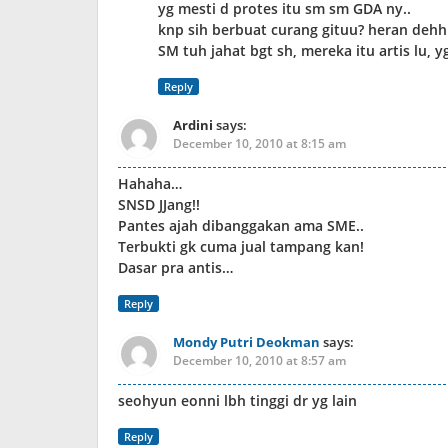
yg mesti d protes itu sm sm GDA ny..
knp sih berbuat curang gituu? heran dehhh
SM tuh jahat bgt sh, mereka itu artis lu, y
Reply
Ardini
says:
December 10, 2010 at 8:15 am
Hahaha…
SNSD JJang!!
Pantes ajah dibanggakan ama SME..
Terbukti gk cuma jual tampang kan!
Dasar pra antis…
Reply
Mondy Putri Deokman
says:
December 10, 2010 at 8:57 am
seohyun eonni lbh tinggi dr yg lain
Reply