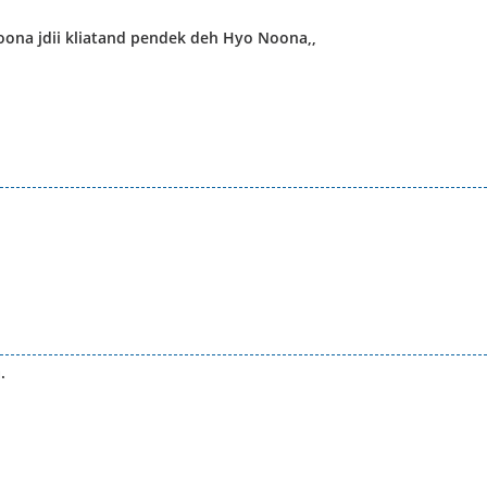
oona jdii kliatand pendek deh Hyo Noona,,
.