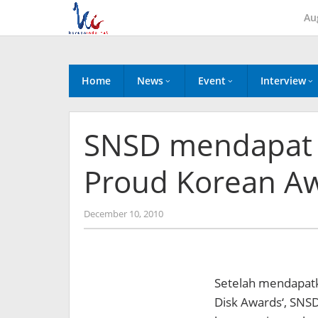
Skip
Au
to
content
Home
News
Event
Interview
SNSD mendapat 
Proud Korean Aw
by
December 10, 2010
Koreanindo
Setelah mendapatk
Disk Awards‘, SNS