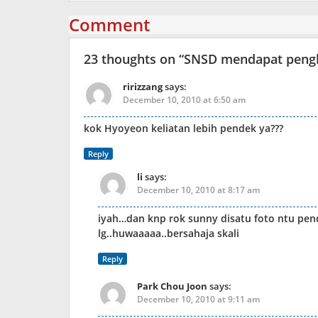
Comment
23 thoughts on “
SNSD mendapat pengh
ririzzang
says:
December 10, 2010 at 6:50 am
kok Hyoyeon keliatan lebih pendek ya???
Reply
li
says:
December 10, 2010 at 8:17 am
iyah…dan knp rok sunny disatu foto ntu pend
lg..huwaaaaa..bersahaja skali
Reply
Park Chou Joon
says:
December 10, 2010 at 9:11 am