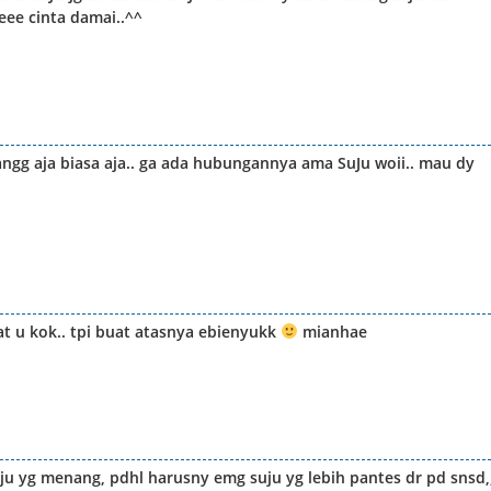
ee cinta damai..^^
nangg aja biasa aja.. ga ada hubungannya ama SuJu woii.. mau dy
at u kok.. tpi buat atasnya ebienyukk
mianhae
ju yg menang, pdhl harusny emg suju yg lebih pantes dr pd snsd,,