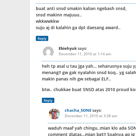
buat anti snsd smakin kalian ngebash snsd,
snsd makinn majuuu..
wkkwwkkw
suju aj di kalahin ga dpt daesang award..
Reply
Ebiehyuk
says:
December 11, 2010 at 1:14 am
heh tp asal u tau jga yah… seharusnya suju 
menang!! gw gak nyalahin snsd koq.. yg sala
makin panas nih gw sebagai ELF..
btw.. chukkae buat SNSD atas 2010 proud k
Reply
chacha_SONE
says:
December 11, 2010 at 3:38 am
waduh maaf yah chingu..mian klo ada SON
comment diatas…mian bgt!! Soalnya aq jg 