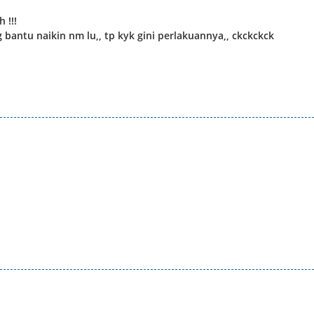
 !!!
g bantu naikin nm lu,, tp kyk gini perlakuannya,, ckckckck