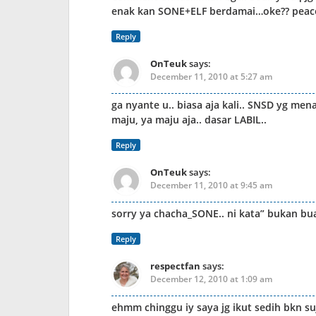
enak kan SONE+ELF berdamai…oke?? peace
Reply
OnTeuk
says:
December 11, 2010 at 5:27 am
ga nyante u.. biasa aja kali.. SNSD yg me
maju, ya maju aja.. dasar LABIL..
Reply
OnTeuk
says:
December 11, 2010 at 9:45 am
sorry ya chacha_SONE.. ni kata” bukan bu
Reply
respectfan
says:
December 12, 2010 at 1:09 am
ehmm chinggu iy saya jg ikut sedih bkn su