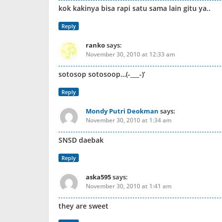
kok kakinya bisa rapi satu sama lain gitu ya..
Reply
ranko
says:
November 30, 2010 at 12:33 am
sotosop sotosoop…(-___-)’
Reply
Mondy Putri Deokman
says:
November 30, 2010 at 1:34 am
SNSD daebak
Reply
aska595
says:
November 30, 2010 at 1:41 am
they are sweet