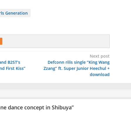
ls Generation
Next post
and B2ST’s
Defconn rilis single “King Wang
d First Kiss”
Zzang” ft. Super Junior Heechul +
download
ine dance concept in Shibuya
”