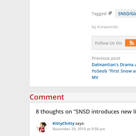
Tagged
SNSD/Gir
by
Koreanindo
Follow Us On
Post
Previous post
Dalmantian’s Drama 
navigation
YoSeob “First Snow an
MV
Comment
8 thoughts on “
SNSD introduces new l
KittyChitty
says:
November 29, 2010 at 9:58 pm