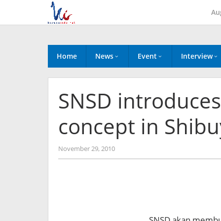
Skip
Au
to
content
Home
News
Event
Interview
SNSD introduces
concept in Shibu
by
November 29, 2010
Koreanindo
SNSD akan membuat