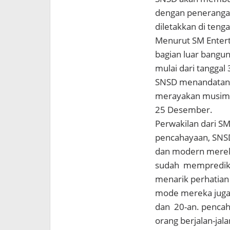
dengan penerangan 
diletakkan di teng
Menurut SM Enter
bagian luar bangun
mulai dari tangga
SNSD menandatang
merayakan musim Na
25 Desember.
Perwakilan dari S
pencahayaan, SNSD
dan modern mereka
sudah memprediksi
menarik perhatian 
mode mereka juga,
dan 20-an. pencah
orang berjalan-jala