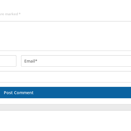
 are marked
*