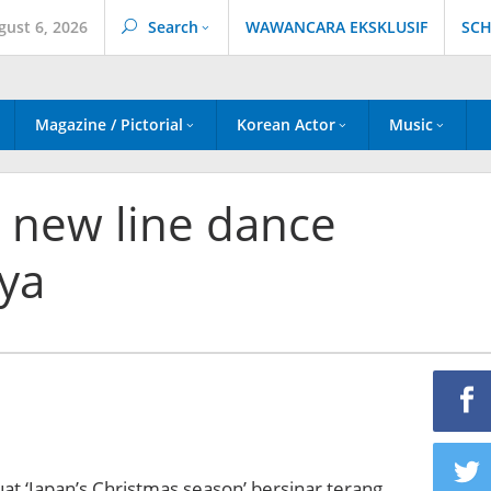
gust 6, 2026
Search
WAWANCARA EKSKLUSIF
SCH
Magazine / Pictorial
Korean Actor
Music
 new line dance
ya
 ‘Japan’s Christmas season’ bersinar terang