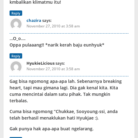
kmbalikan klimatmu itu!
Reply
chazira
says:
November 27, 2010 at 3:58 am
…O_o….
Oppa pulaaang!! *narik kerah baju eunhyuk*
Reply
HyukieLicious
says:
November 27, 2010 at 3:58 am
Gag bisa ngomong apa-apa lah. Sebenarnya breaking
heart, tapi mau gimana lagi. Dia gak kenal kita. Kita
cuma mencintai dalam satu pihak. Tak mungkin
terbalas.
Cuma bisa ngomong “Chukkae, Sooyoung-ssi, anda
telah berhasil menaklukan hati Hyukjae :).
Gak punya hak apa-apa buat ngelarang.