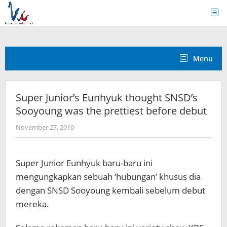
Skip
to
content
Menu
Super Junior’s Eunhyuk thought SNSD’s
Sooyoung was the prettiest before debut
by
November 27, 2010
Koreanindo
Super Junior Eunhyuk baru-baru ini
mengungkapkan sebuah ‘hubungan’ khusus dia
dengan SNSD Sooyoung kembali sebelum debut
mereka.