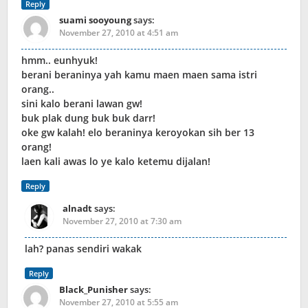
Reply
suami sooyoung
says:
November 27, 2010 at 4:51 am
hmm.. eunhyuk!
berani beraninya yah kamu maen maen sama istri
orang..
sini kalo berani lawan gw!
buk plak dung buk buk darr!
oke gw kalah! elo beraninya keroyokan sih ber 13
orang!
laen kali awas lo ye kalo ketemu dijalan!
Reply
alnadt
says:
November 27, 2010 at 7:30 am
lah? panas sendiri wakak
Reply
Black_Punisher
says:
November 27, 2010 at 5:55 am