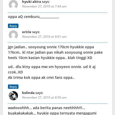
hyuki akira
says:
November 27, 2010 at 7:44 am
oppa aQ cemburu,,,,,,,,,,,,,,,,,,,
Reply
eririe
says:
November 27, 2010 at 8:01 am
jgn jadian.. sooyoung onnie 170cm hyukkie oppa
176cm.. kl ntar jadian pas nikah sooyoung onnie pake
heels 10cm kasian hyukkie oppa.. klah tinggi XD
ud.. dlu ktny oppa mw sm hyoyeon onnie. ud it aj
ccok..XD
Ak trima kok oppa ak cmn fans oppa..
Reply
kolinda
says:
November 27, 2010 at 8:50 am
wadooohhh… ada berita panas neehhhh!!!…
buakakakakak… hyukie oppa ternyata mengagumi