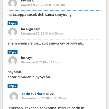
fay
says:
November 29, 2010 at 11:55 pm
haha..oppa cocok deh sama sooyoung..
Reply
Im ergA
says:
November 30, 2010 at 4:00 am
ehem ehem cie cie… suit suiwwww prikiiw ah..
Reply
he
says:
December 9, 2010 at 2:16 am
hayoloh
entar dimarahin hyoyeon
Reply
tatin supriatin
says:
December 17, 2010 at 12:59 am
enggaah,,cakepan sooyoung,,mereka cocik lg