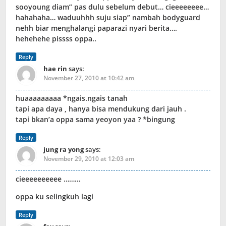
sooyoung diam” pas dulu sebelum debut… cieeeeeeee…
hahahaha… waduuhhh suju siap” nambah bodyguard
nehh biar menghalangi paparazi nyari berita….
hehehehe pissss oppa..
Reply
hae rin
says:
November 27, 2010 at 10:42 am
huaaaaaaaaa *ngais.ngais tanah
tapi apa daya , hanya bisa mendukung dari jauh .
tapi bkan’a oppa sama yeoyon yaa ? *bingung
Reply
jung ra yong
says:
November 29, 2010 at 12:03 am
cieeeeeeeeee ………
oppa ku selingkuh lagi
Reply