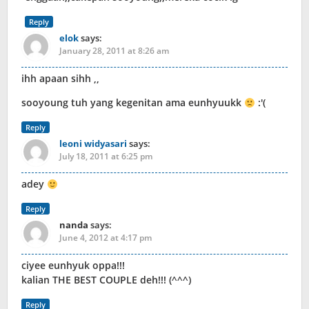
Reply
elok
says:
January 28, 2011 at 8:26 am
ihh apaan sihh ,,
sooyoung tuh yang kegenitan ama eunhyuukk
:'(
Reply
leoni widyasari
says:
July 18, 2011 at 6:25 pm
adey
Reply
nanda
says:
June 4, 2012 at 4:17 pm
ciyee eunhyuk oppa!!!
kalian THE BEST COUPLE deh!!! (^^^)
Reply