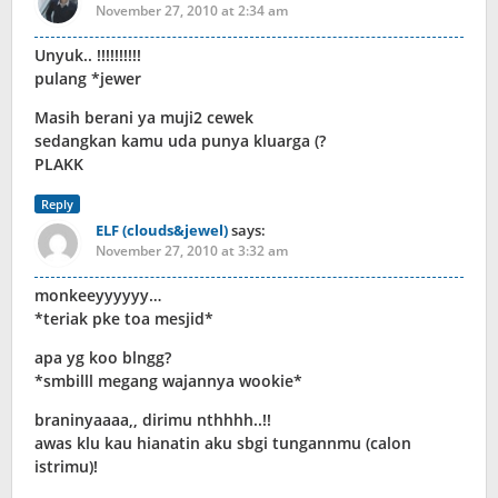
November 27, 2010 at 2:34 am
Unyuk.. !!!!!!!!!!
pulang *jewer
Masih berani ya muji2 cewek
sedangkan kamu uda punya kluarga (?
PLAKK
Reply
ELF (clouds&jewel)
says:
November 27, 2010 at 3:32 am
monkeeyyyyyy…
*teriak pke toa mesjid*
apa yg koo blngg?
*smbilll megang wajannya wookie*
braninyaaaa,, dirimu nthhhh..!!
awas klu kau hianatin aku sbgi tungannmu (calon
istrimu)!