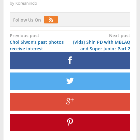
by
Koreanindo
Follow Us On
Post
Previous post
Next post
Choi Siwon’s past photos
[Vids] Shin PD with MBLAQ
navigation
receive interest
and Super Junior Part 2