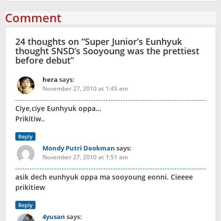
Comment
24 thoughts on “
Super Junior’s Eunhyuk
thought SNSD’s Sooyoung was the prettiest
before debut
”
hera
says:
November 27, 2010 at 1:45 am
Ciye,ciye Eunhyuk oppa…
Prikitiw..
Reply
Mondy Putri Deokman
says:
November 27, 2010 at 1:51 am
asik dech eunhyuk oppa ma sooyoung eonni. Cieeee
prikitiew
Reply
4yusan
says: