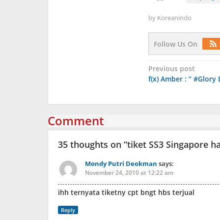
by
Koreanindo
Follow Us On
Post
Previous post
f(x) Amber : ” #Glory 
navigation
Comment
35 thoughts on “
tiket SS3 Singapore 
Mondy Putri Deokman
says:
November 24, 2010 at 12:22 am
ihh ternyata tiketny cpt bngt hbs terjual
Reply