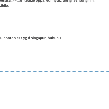
a bersisa…^^..ah teukie oppa, eunhyuk, donghae, sungmin,
.ihiks
au nonton ss3 yg d singapur, huhuhu