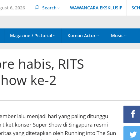
gust 6, 2026
Search
WAWANCARA EKSKLUSIF
SCH
Magazine / Pictorial
Korean Actor
Music
re habis, RITS
how ke-2
mber lalu menjadi hari yang paling ditunggu
n tiket konser Super Show di Singapura resmi
oritas yang ditetapkan oleh Running into The Sun