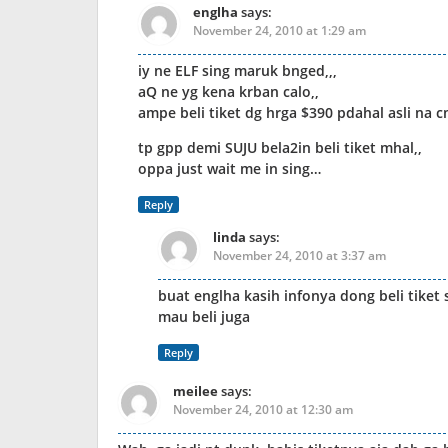
englha
says:
November 24, 2010 at 1:29 am
iy ne ELF sing maruk bnged,,,
aQ ne yg kena krban calo,,
ampe beli tiket dg hrga $390 pdahal asli na 
tp gpp demi SUJU bela2in beli tiket mhal,,
oppa just wait me in sing…
Reply
linda
says:
November 24, 2010 at 3:37 am
buat englha kasih infonya dong beli tiket
mau beli juga
Reply
meilee
says:
November 24, 2010 at 12:30 am