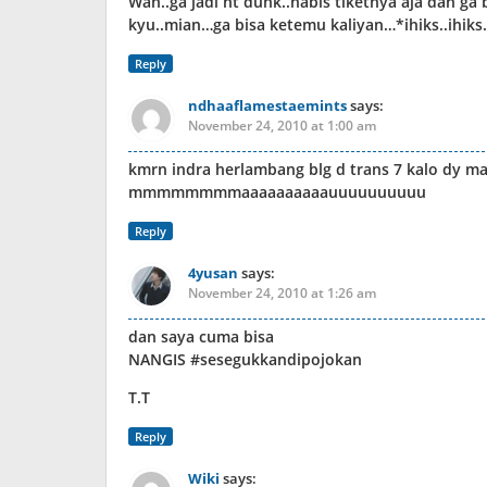
Wah..ga jadi nt dunk..habis tiketnya aja dah g
kyu..mian…ga bisa ketemu kaliyan…*ihiks..ihiks.
Reply
ndhaaflamestaemints
says:
November 24, 2010 at 1:00 am
kmrn indra herlambang blg d trans 7 kalo dy m
mmmmmmmmaaaaaaaaaauuuuuuuuuu
Reply
4yusan
says:
November 24, 2010 at 1:26 am
dan saya cuma bisa
NANGIS #sesegukkandipojokan
T.T
Reply
Wiki
says: