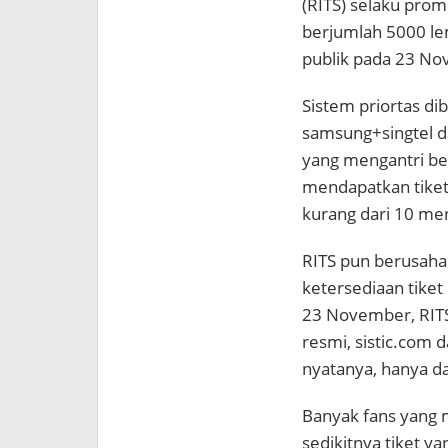
(RITS) selaku pro
berjumlah 5000 lem
publik pada 23 No
Sistem priortas d
samsung+singtel d
yang mengantri be
mendapatkan tiket 
kurang dari 10 meni
RITS pun berusaha
ketersediaan tiket 
23 November, RITS 
resmi, sistic.com d
nyatanya, hanya da
Banyak fans yang 
sedikitnya tiket y