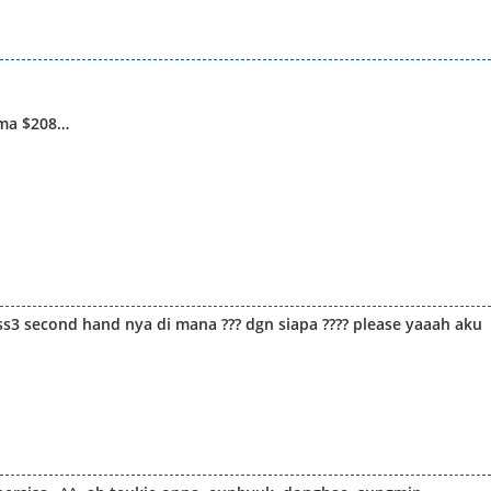
cma $208…
 ss3 second hand nya di mana ??? dgn siapa ???? please yaaah aku