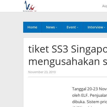
Skip
Au
to
content
Home
News
Event
Interview
tiket SS3 Singapo
mengusahakan s
by
November 23, 2010
Koreanindo
Tanggal 20-23 Nove
oleh ELF. Penjuala
dibuka. Sistem pri