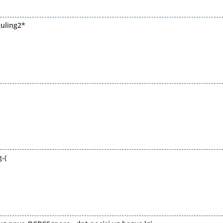
uling2*
-(