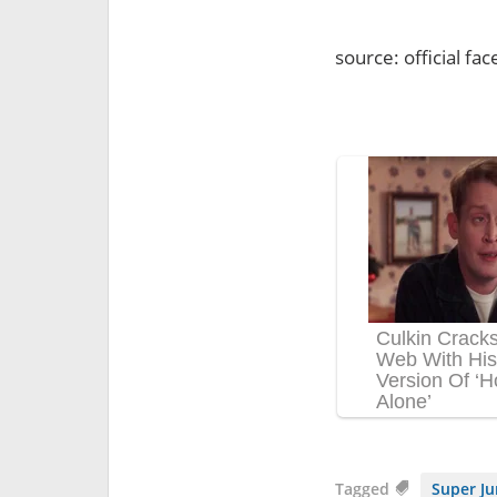
source: official fa
Tagged
Super Ju