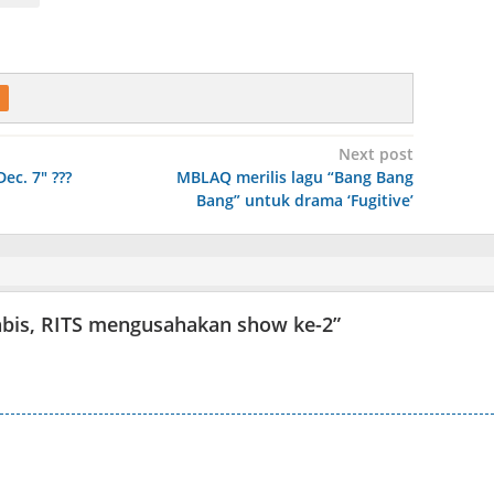
Next post
Dec. 7″ ???
MBLAQ merilis lagu “Bang Bang
Bang” untuk drama ‘Fugitive’
habis, RITS mengusahakan show ke-2
”