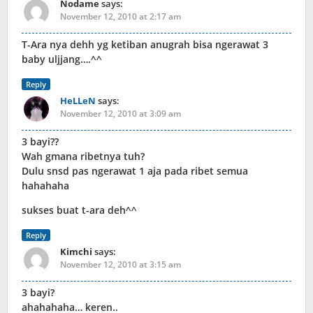
Nodame
says:
November 12, 2010 at 2:17 am
T-Ara nya dehh yg ketiban anugrah bisa ngerawat 3
baby uljjang….^^
Reply
HeLLeN
says:
November 12, 2010 at 3:09 am
3 bayi??
Wah gmana ribetnya tuh?
Dulu snsd pas ngerawat 1 aja pada ribet semua
hahahaha
sukses buat t-ara deh^^
Reply
Kimchi
says:
November 12, 2010 at 3:15 am
3 bayi?
ahahahaha… keren..