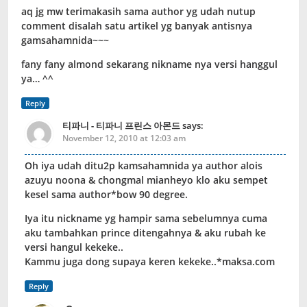
aq jg mw terimakasih sama author yg udah nutup
comment disalah satu artikel yg banyak antisnya
gamsahamnida~~~
fany fany almond sekarang nikname nya versi hanggul
ya… ^^
Reply
티파니 - 티파니 프린스 아몬드
says:
November 12, 2010 at 12:03 am
Oh iya udah ditu2p kamsahamnida ya author alois
azuyu noona & chongmal mianheyo klo aku sempet
kesel sama author*bow 90 degree.
Iya itu nickname yg hampir sama sebelumnya cuma
aku tambahkan prince ditengahnya & aku rubah ke
versi hangul kekeke..
Kammu juga dong supaya keren kekeke..*maksa.com
Reply