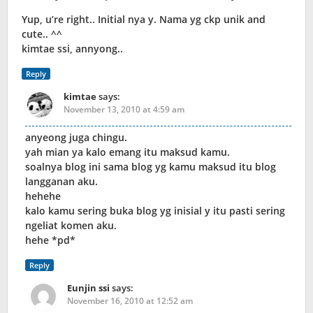
Yup, u’re right.. Initial nya y. Nama yg ckp unik and
cute.. ^^
kimtae ssi, annyong..
Reply
kimtae
says:
November 13, 2010 at 4:59 am
anyeong juga chingu.
yah mian ya kalo emang itu maksud kamu.
soalnya blog ini sama blog yg kamu maksud itu blog
langganan aku.
hehehe
kalo kamu sering buka blog yg inisial y itu pasti sering
ngeliat komen aku.
hehe *pd*
Reply
Eunjin ssi
says:
November 16, 2010 at 12:52 am