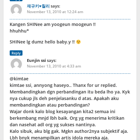
재규키♥칠리
says:
November 13, 2010 at 12:24 am
Kangen SHINee am yoogeun moogeun !!
hhuhhu*
SHINee lg dumz hello baby.y !!
Reply
Eunjin ssi
says:
November 13, 2010 at 4:33 am
@kimtae
kimtae ssi, annyong haseyo.. Thanx for ur replied.
Membandingkan dgn perbandingan itu beda lho ya. Kyk
nya cukup jls deh penjelasanku d atas. Apakah aku
membandingkan atau perbandingan?
Wajar donk kalo blog kesayangan kita2 semua ini
berkembang mnjd lbh baik. Org yg menerima kritikan
dan nasehat adl org yg sukses nantinya.
Kalo sibuk, aku blg gak. Mgkn author2nya subjektif aja.
Lbh bnyk menampilkan artis idola mereka aja.