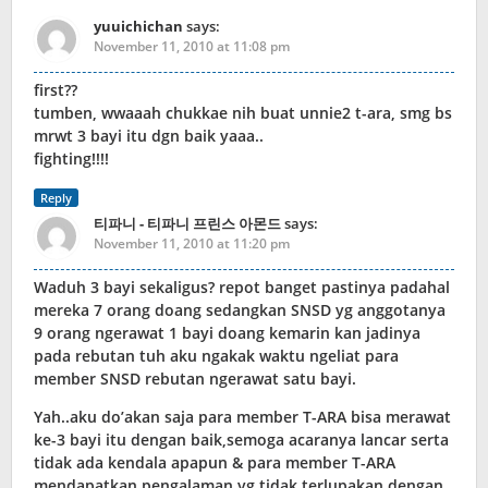
yuuichichan
says:
November 11, 2010 at 11:08 pm
first??
tumben, wwaaah chukkae nih buat unnie2 t-ara, smg bs
mrwt 3 bayi itu dgn baik yaaa..
fighting!!!!
Reply
티파니 - 티파니 프린스 아몬드
says:
November 11, 2010 at 11:20 pm
Waduh 3 bayi sekaligus? repot banget pastinya padahal
mereka 7 orang doang sedangkan SNSD yg anggotanya
9 orang ngerawat 1 bayi doang kemarin kan jadinya
pada rebutan tuh aku ngakak waktu ngeliat para
member SNSD rebutan ngerawat satu bayi.
Yah..aku do’akan saja para member T-ARA bisa merawat
ke-3 bayi itu dengan baik,semoga acaranya lancar serta
tidak ada kendala apapun & para member T-ARA
mendapatkan pengalaman yg tidak terlupakan dengan