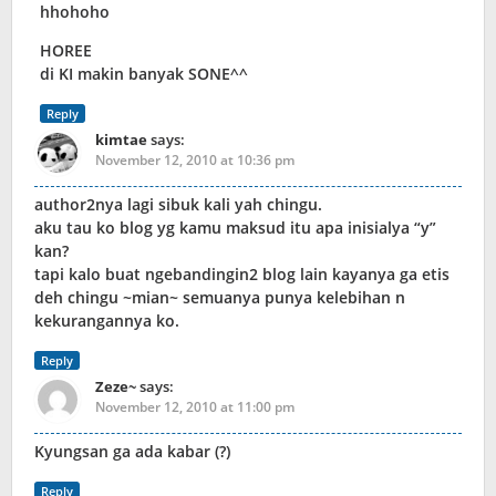
hhohoho
HOREE
di KI makin banyak SONE^^
Reply
kimtae
says:
November 12, 2010 at 10:36 pm
author2nya lagi sibuk kali yah chingu.
aku tau ko blog yg kamu maksud itu apa inisialya “y”
kan?
tapi kalo buat ngebandingin2 blog lain kayanya ga etis
deh chingu ~mian~ semuanya punya kelebihan n
kekurangannya ko.
Reply
Zeze~
says:
November 12, 2010 at 11:00 pm
Kyungsan ga ada kabar (?)
Reply