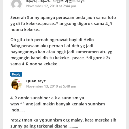
티파니 - 티파니 프린스 아몬드
says:
November 12, 2010 at 2:44 pm
Secerah Sunny apanya perasaan beda jauh sama foto
yg di fb kekeke..peace..*langsung digorok sama 4_R
noona kekeke..
Oh gitu toh pernah ngerawat bayi di Hello
Baby,perasaan aku pernah liat deh yg jadi
bayangannya kan atau nggk jadi kameramen atu yg
megangin kabel disitu kekeke.. peace..*di gorok 2x
sama 4_R noona kekeke..
Reply
Quen
says:
November 13, 2010 at 5:48 am
4_R onnie sunshiner a.k.a sunnism ya
wew ^^ ane jadi makin banyak kenalan sunnism
indo…..
rata2 tman ku yg sunnism org malay, kata mereka sih
sunny paling terkenal disana……….