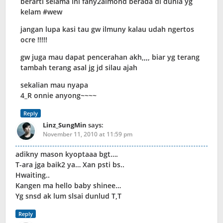
berarti selama ini fany2almond berada di dunia yg
kelam #wew
jangan lupa kasi tau gw ilmuny kalau udah ngertos
ocre !!!!!
gw juga mau dapat pencerahan akh,,,, biar yg terang
tambah terang asal jg jd silau ajah
sekalian mau nyapa
4_R onnie anyong~~~~
Reply
Linz_SungMin
says:
November 11, 2010 at 11:59 pm
adikny mason kyoptaaa bgt….
T-ara jga baik2 ya… Xan psti bs..
Hwaiting..
Kangen ma hello baby shinee…
Yg snsd ak lum slsai dunlud T,T
Reply