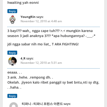
hwaiting yah eonni
Reply
YoungRin
says:
November 12, 2010 at 4:48 am
3 bayi??? wah,, ngga cape tuh??? >.< mungkin karena
season 3 jadi anaknya 3??? *apa hubungannya? -____-*
jdi ngga sabar nih mo liat,, T ARA FIGHTING!
Reply
4_R
says:
November 12, 2010 at 5:31 am
eeaaa. . .
3 ank. .hehe. .rempong dh. .
Okelah. .jiyeon kalo ribet panggil sy bwt bntu,nti sy dtg.
. .haha. .
Reply
티파니 - 티파니 프린스 아몬드
says: