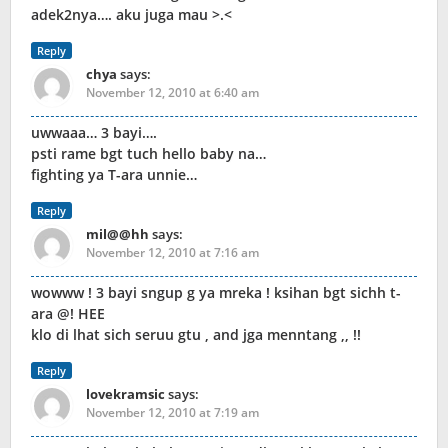
adek2nya…. aku juga mau >.<
Reply
chya
says:
November 12, 2010 at 6:40 am
uwwaaa… 3 bayi….
psti rame bgt tuch hello baby na…
fighting ya T-ara unnie…
Reply
mil@@hh
says:
November 12, 2010 at 7:16 am
wowww ! 3 bayi sngup g ya mreka ! ksihan bgt sichh t-
ara @! HEE
klo di lhat sich seruu gtu , and jga menntang ,, !!
Reply
lovekramsic
says:
November 12, 2010 at 7:19 am