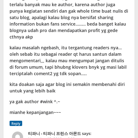
terlalu banyak mau ke author, karena author juga
punya kegiatan sendiri dan gak whole time buat nulis di
satu blog, apalagi kalau blog nya bersifat sharing
information bukan fans service……… beda banget kalau
blognya udah pro dan mendapatkan profit yg gede
cthnya akp
kalau masalah ngebash, itu tergantung readers nya…
oleh sebab itu sebagai reader qt harus santun dalam
mengomentari,,, kalau mau mengumpat jangan ditulis
di forum umum, tapi bhubng klovers bnyk yg masi labil
terciptalah coment2 yg tdk sopan…..
kita doakan saja agar blog ini semakin membenahi diri
untuk yang lebih baik
ya gak author #wink ^.~
mianhe kepanjangan~~~
Reply
티파니 - 티파니 프린스 아몬드
says: