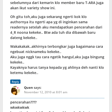
sebelumnya dari kemarin klo member baru T-ARA juga
akan ikut variety show ini.
Oh gitu toh,aku juga sekarang ngerti kok klo
authornya itu ngerti apa yg di inginkan sama
readernya setelah aku mendapatkan pencerahan dari
4_R noona kekeke.. Btw ada tuh dia dibawah baru
dateng kekeke..
Wakakakak..akhirnya terbongkar juga bagaimana cara
ngebuat nicknameku kekeke..
Aku juga nggk tau cara ngetik hangul,aku juga bingung
kekeke..
Kayaknya harus tanya kepada yg ahlinya deh nanti klo
ketemu kekeke..
Reply
Quen
says:
November 12, 2010 at 8:01 am
pencerahan????
wkwkwkwk