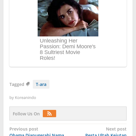
Tagged
T-ara
by
Koreanindo
Follow Us On
Post
Previous post
Next post
Obama Dianugerahi Nama
Pesta Ultah Kejutan