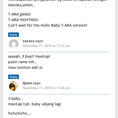
mereka,amiin..
T-ARA JJANG!
T-ARA FIGHTING!
Can’t wait for the Hello Baby T-ARA version!
Reply
cacaca
says:
November 11, 2010 at 11:22 pm
waaah, 3 bayi? mantap!
pasti rame nih..
mau nonton aah x)
Reply
Quen
says:
November 11, 2010 at 11:44 pm
3 baby…
mantap tuh, baby ulljang lagi
hohohoho….