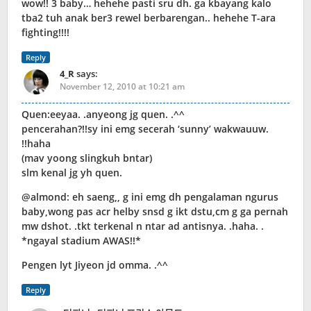
wow!! 3 baby… hehehe pasti sru dh. ga kbayang kalo
tba2 tuh anak ber3 rewel berbarengan.. hehehe T-ara
fighting!!!!
Reply
4_R
says:
November 12, 2010 at 10:21 am
Quen:eeyaa. .anyeong jg quen. .^^
pencerahan?!!sy ini emg secerah ‘sunny’ wakwauuw.
!!haha
(mav yoong slingkuh bntar)
slm kenal jg yh quen.
@almond: eh saeng,, g ini emg dh pengalaman ngurus
baby,wong pas acr helby snsd g ikt dstu,cm g ga pernah
mw dshot. .tkt terkenal n ntar ad antisnya. .haha. .
*ngayal stadium AWAS!!*
Pengen lyt Jiyeon jd omma. .^^
Reply