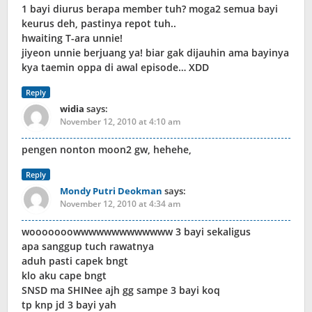
1 bayi diurus berapa member tuh? moga2 semua bayi
keurus deh, pastinya repot tuh..
hwaiting T-ara unnie!
jiyeon unnie berjuang ya! biar gak dijauhin ama bayinya
kya taemin oppa di awal episode… XDD
Reply
widia
says:
November 12, 2010 at 4:10 am
pengen nonton moon2 gw, hehehe,
Reply
Mondy Putri Deokman
says:
November 12, 2010 at 4:34 am
wooooooowwwwwwwwwwwww 3 bayi sekaligus
apa sanggup tuch rawatnya
aduh pasti capek bngt
klo aku cape bngt
SNSD ma SHINee ajh gg sampe 3 bayi koq
tp knp jd 3 bayi yah