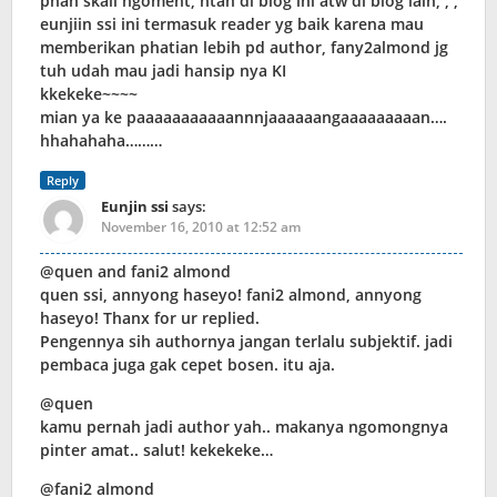
pnah skali ngoment, ntah di blog ini atw di blog lain, , ,
eunjiin ssi ini termasuk reader yg baik karena mau
memberikan phatian lebih pd author, fany2almond jg
tuh udah mau jadi hansip nya KI
kkekeke~~~~
mian ya ke paaaaaaaaaaannnjaaaaaangaaaaaaaaan….
hhahahaha………
Reply
Eunjin ssi
says:
November 16, 2010 at 12:52 am
@quen and fani2 almond
quen ssi, annyong haseyo! fani2 almond, annyong
haseyo! Thanx for ur replied.
Pengennya sih authornya jangan terlalu subjektif. jadi
pembaca juga gak cepet bosen. itu aja.
@quen
kamu pernah jadi author yah.. makanya ngomongnya
pinter amat.. salut! kekekeke…
@fani2 almond