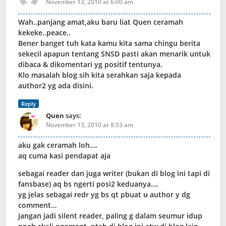
November 13, 2010 at 6:00 am
Wah..panjang amat,aku baru liat Quen ceramah
kekeke..peace..
Bener banget tuh kata kamu kita sama chingu berita
sekecil apapun tentang SNSD pasti akan menarik untuk
dibaca & dikomentari yg positif tentunya.
Klo masalah blog sih kita serahkan saja kepada
author2 yg ada disini.
Reply
Quen
says:
November 13, 2010 at 8:53 am
aku gak ceramah loh….
aq cuma kasi pendapat aja
sebagai reader dan juga writer (bukan di blog ini tapi di
fansbase) aq bs ngerti posi2 keduanya….
yg jelas sebagai redr yg bs qt pbuat u author y dg
comment…
jangan jadi silent reader, paling g dalam seumur idup