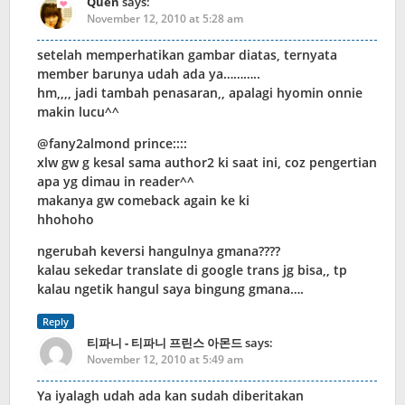
Quen
says:
November 12, 2010 at 5:28 am
setelah memperhatikan gambar diatas, ternyata
member barunya udah ada ya………..
hm,,,, jadi tambah penasaran,, apalagi hyomin onnie
makin lucu^^
@fany2almond prince::::
xlw gw g kesal sama author2 ki saat ini, coz pengertian
apa yg dimau in reader^^
makanya gw comeback again ke ki
hhohoho
ngerubah keversi hangulnya gmana????
kalau sekedar translate di google trans jg bisa,, tp
kalau ngetik hangul saya bingung gmana….
Reply
티파니 - 티파니 프린스 아몬드
says:
November 12, 2010 at 5:49 am
Ya iyalagh udah ada kan sudah diberitakan