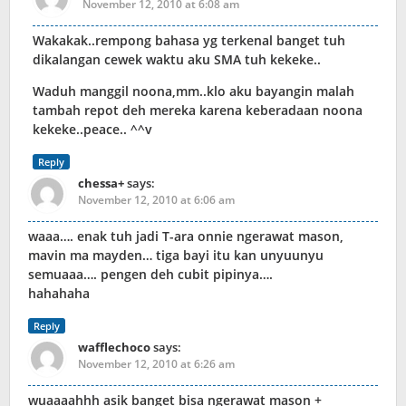
November 12, 2010 at 6:08 am
Wakakak..rempong bahasa yg terkenal banget tuh
dikalangan cewek waktu aku SMA tuh kekeke..
Waduh manggil noona,mm..klo aku bayangin malah
tambah repot deh mereka karena keberadaan noona
kekeke..peace.. ^^v
Reply
chessa+
says:
November 12, 2010 at 6:06 am
waaa…. enak tuh jadi T-ara onnie ngerawat mason,
mavin ma mayden… tiga bayi itu kan unyuunyu
semuaaa…. pengen deh cubit pipinya….
hahahaha
Reply
wafflechoco
says:
November 12, 2010 at 6:26 am
wuaaaahhh asik banget bisa ngerawat mason +