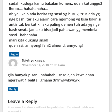
sudah kuduga kamu bakalan komen.. udah kutunggu2
lhooo…. hahahahaha…
oh ya.. kalo ada berita ttg snsd yg buruk, trus ada yg
nge bash, tar aku ajarin cara ngomong yg bisa bikin si
antis tak berkutik.. aku paling demen tuh ada yg nge
bash snsd.. jadi aku bisa jadi pahlawan yg membela
snsd.. hahahaha…
mari kita dukung snsd!
quen ssi, annyong! fani2 almond, annyong!
Reply
Ebiehyuk
says:
November 14, 2010 at 2:14 am
gila banyak pisan.. hahahah.. snsd ajah kewalahan
ngerawat 1 balita.. gmana 3??? wkwkwkwk
Reply
Leave a Reply
Your email address will not be published.
Required fields are
marked
*